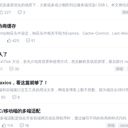
染速度优化的场景下，大家或多或少都听到过服务端渲染( SSR )。本文将结合 
读本文你将了解到: 服务端渲染的使用
227
3
前
协商缓存
tp响应头中设定，响应头中相关字段为Expires、Cache-Control、Last-Modi
时间前，可以直接从缓存中获取资源（represen…
k
425
51
别人了
extTick 方法，首先介绍其背景和使用方式，然后解析其底层原理，最后探讨 next
e 中 nextT
51
30
前端
封装axios，看这篇就够了！
前端和后端接口交互工具的用法文章，网络某博客上数不胜数。因为项目从0到1开始需要
们
50
8
C/移动端的多端适配
的多端适配是指在开发前端网页或应用程序时，通过编写不同的布局和样式代码
端和移动端，以提供更好的用户体验。 由于PC端和移
114
18
前端