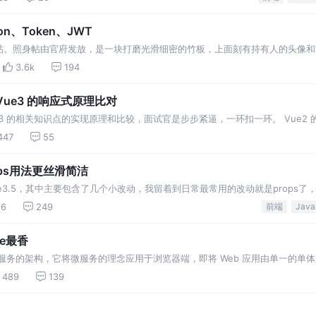
on、Token、JWT
帖。照身帖由官府发放，是一块打磨光滑细密的竹板，上面刻有持有人的头像和
 在现实生活中，每个人都会有一张专属的居民身份证，是用于证明持有人身份
3.6k
194
Vue3 的响应式原理比对
ue3 的相关知识点的实现原理和比较，面试官是步步紧逼，一环扣一环。 Vue2 
447
55
ops用法更丝滑简洁
e3.5，其中主要包含了几个小改动，我留着到日常最常用的改动就是props了
16
249
前端
e最香
服务的架构，它将微服务的理念应用于浏览器端，即将 Web 应用由单一的单
运行、独立开发、独立部署。
489
139