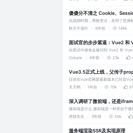
傻傻分不清之 Cookie、Sessi
在战国时期，商鞅变法，发明了照身
就被认为是黑户，或者间谍之类的。
秋天不落叶
6年前
146k
以办理手…
面试官的步步紧逼：Vue2 和 
在面试中难免会被问到 Vue2 和 V
的数据响应式原理又是怎么样的？
Cobyte
4年前
23k
Vue3.5正式上线，父传子pr
目前在Vue官网显最新版本已经是Vu
Vue3的人必用的，所以针对性讲解。
天天鸭
1年前
70k
5
深入调研了微前端，还是ifram
微前端是什么 微前端是一种类似于微
一的应用。各个前端应用还可以独立
虎妞先生
3年前
50k
服务端渲染SSR及实现原理