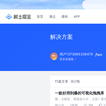
首页
沸点
课程
APP
解决方案
用户1373685338479
更多收藏集
11篇文章 · 0订阅
一款好用到爆的可视化拖拽库
嗨，大家好，我是徐小夕，之前一直在
Dooring（页面可视化搭建平台） V6
徐小夕
2年前
18k
3