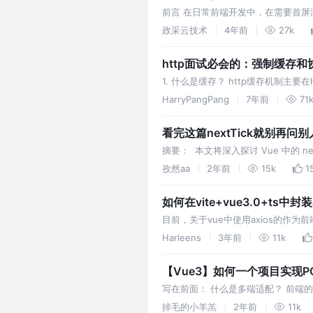
前言 在日常前端开发中，在需要首屏渲
SSR 的实现逻辑来进行解读。通过阅
政采云技术
4年前
27k
http面试必会的：强制缓存和
1. 什么是缓存？ http缓存机制主要在ht
简而言之，就是告诉浏览器在约定的这个
HarryPangPang
7年前
71
看完这篇nextTick就别再问
摘要： 本文将深入探讨 Vue 中的 n
见使用场景。通过本文的阅读，您将对 Vu
孜然aa
2年前
15k
1
如何在vite+vue3.0+ts中
目前，关于vue中使用axios的作为
axios，所以让我们一起撸起来吧兄弟
Harleens
3年前
11k
【Vue3】如何一个项目实现P
写在前面： 什么是多端适配？ 前端
项目能够适应不同的终端设备，如PC
掉毛的小羊羔
2年前
11k