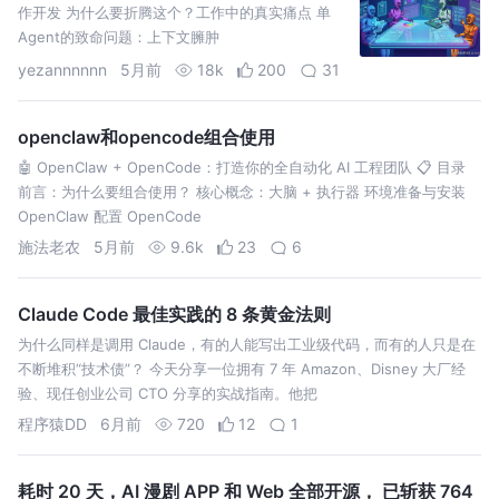
作开发 为什么要折腾这个？工作中的真实痛点 单
Agent的致命问题：上下文臃肿
yezannnnnn
5月前
18k
200
31
openclaw和opencode组合使用
🤖 OpenClaw + OpenCode：打造你的全自动化 AI 工程团队 📋 目录
前言：为什么要组合使用？ 核心概念：大脑 + 执行器 环境准备与安装
OpenClaw 配置 OpenCode
施法老农
5月前
9.6k
23
6
Claude Code 最佳实践的 8 条黄金法则
为什么同样是调用 Claude，有的人能写出工业级代码，而有的人只是在
不断堆积“技术债”？ 今天分享一位拥有 7 年 Amazon、Disney 大厂经
验、现任创业公司 CTO 分享的实战指南。他把
程序猿DD
6月前
720
12
1
耗时 20 天，AI 漫剧 APP 和 Web 全部开源， 已斩获 764