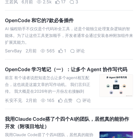
王若风
6月前
2.5k
17
3
OpenCode 和它的7款必备插件
AI 编程助手不仅仅是个代码补全工具，还是个能独立处理复杂逻辑的智
能体。为了让这些工具更加顺手，开发者通常会通过安装各种附加组件来
扩展其能力。
ServBay
2月前
565
1
评论
OpenCode 学习笔记（一）：让多个 Agent 协作写代码
前言 有个读者说想知道怎么让多个agent相互配
合，这也就是这篇文章的写作动机。 我们言归正
传。 我大概是在2026年的一月份左右接触到
OpenCode的。当时这个工具在程序员这个圈子里
长安不见
2月前
165
点赞
评论
面，掀起过一阵
我用Claude Code搭了个四个AI的团队，居然真的能协作
开发（附项目地址）
我用Claude Code搭了个四AI团队，居然真的能协