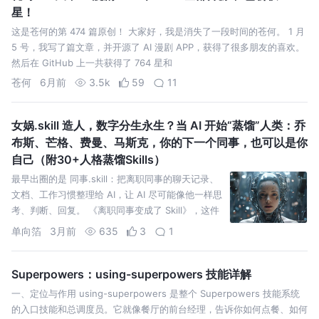
星！
这是苍何的第 474 篇原创！ 大家好，我是消失了一段时间的苍何。 1 月
5 号，我写了篇文章，并开源了 AI 漫剧 APP，获得了很多朋友的喜欢。
然后在 GitHub 上一共获得了 764 星和
苍何
6月前
3.5k
59
11
女娲.skill 造人，数字分生永生？当 AI 开始“蒸馏”人类：乔
布斯、芒格、费曼、马斯克，你的下一个同事，也可以是你
自己（附30+人格蒸馏Skills）
最早出圈的是 同事.skill：把离职同事的聊天记录、
文档、工作习惯整理给 AI，让 AI 尽可能像他一样思
考、判断、回复。 《离职同事变成了 Skill》，这件
事本身就已经够离谱了。
单向箔
3月前
635
3
1
Superpowers：using-superpowers 技能详解
一、定位与作用 using-superpowers 是整个 Superpowers 技能系统
的入口技能和总调度员。它就像餐厅的前台经理，告诉你如何点餐、如何