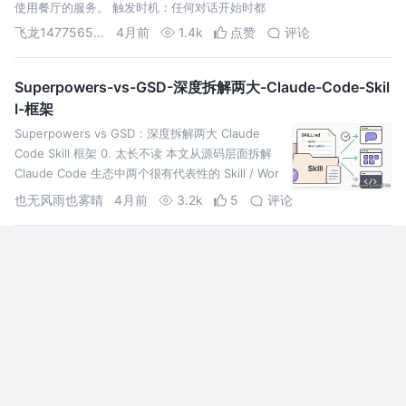
使用餐厅的服务。 触发时机：任何对话开始时都
飞龙1477565746750
4月前
1.4k
点赞
评论
Superpowers-vs-GSD-深度拆解两大-Claude-Code-Skil
l-框架
Superpowers vs GSD：深度拆解两大 Claude
Code Skill 框架 0. 太长不读 本文从源码层面拆解
Claude Code 生态中两个很有代表性的 Skill / Wor
也无风雨也雾晴
4月前
3.2k
5
评论
Claude Code 官方内部团队最佳实践！
大家好，我是 Immerse，一名独立开发者、内容创
作者、AGI 实践者。 关注公众号：#沉浸式趣谈，获
取最新文章（更多内容只在公众号更新） 个人网
站：https://yaolifeng.com 也同
Immerse
11月前
1.7k
13
评论
OpenClaw刚火，Hermes Agent又爆了：AI正在发生一个