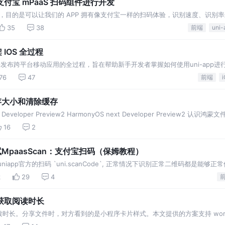
支付宝 mPaaS 扫码组件进行开发
件，目的是可以让我们的 APP 拥有像支付宝一样的扫码体验，识别速度、识别
是接入时需要在阿里云上进行注册开通并添加项目。
35
38
前端
uni-
架 IOS 全过程
建并发布跨平台移动应用的全过程，旨在帮助新手开发者掌握如何使用uni-app进
发者账号、项目创建、打包发布到应用商店
76
47
前端
缓存大小和清除缓存
 Developer Preview2 HarmonyOS next Developer Preview2 认识鸿
16
2
试试MpaasScan：支付宝扫码（保姆教程）
niapp官方的扫码 `uni.scanCode`, 正常情况下识别正常二维码都是能够
不足
k
29
4
获取阅读时长
分享文件时，对方看到的是小程序卡片样式。本文提供的方案支持 word(.docx)、pd