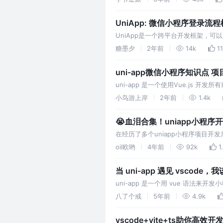
UniApp: 微信小程序登录流
UniApp是一个跨平台开发框架，可
以在不同平台上运行和展示。哈哈，
糖墨夕
2年前
14k
1
uni-app微信小程序知识点 
uni-app 是一个使用Vue.js 
种小程序（微信/支付宝/百度/头条/Q
小鸟游上岸
2年前
1.4k
😭血泪合集！uniapp小程
在经历了多个uniapp小程序项目开
点，希望这篇文章可以帮助大家避坑
oil欧哟
4年前
92k
1
当 uni-app 遇见 vscod
uni-app 是一个用 vue 语法来
不过，由于 HBuilderX 没有 Lin
八了个戒
5年前
4.9k
vscode+vite+ts助你高效开发