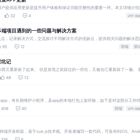
为用户提供应用更新是提升用户体验和保证功能完整性的重要一环。本文详细介绍
查应用更新的功能，并引导用户完成升级过程。
32
4
uni-ap
p 多端项目遇到的一些问题与解决方案
的一些坑点，记录解决方式，交流探讨不同解决方式的优缺点，提供相关问题的解决思
95
12
前端
面
踩坑记
的东西又重新捡了起来。 但是发现之前踩过的一些坑，又被自己重新踩了一遍。 
一、需求背景 因业务限制，用户登入小程序前需
48
13
序和app，有长期维护小程序，及app的本地打包上架经验，如下是对这部分工作
408
40
前端
uni-ap
一个跨端开发框架，基于vue.js技术栈。开发者编写一套代码，可发布到iOS、An
Q/钉钉/淘宝）、快应用等多个平台。这是它的功能架构图，可以看下，了解下它的
316
6