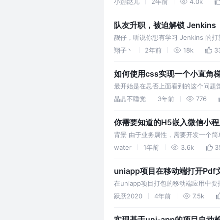
小蹦跶儿
2年前
4.0k
队友升职，被迫解锁 Jenkins
靓仔，听说你想有学习 Jenkins 的
我。
翔子丶
2年前
18k
3
如何使用css实现一个小直角
最开始是在思否上面看到的这个问题
出不足 原理就是前端三角形 整体是用f
晶晶不睡觉
3年前
776
你需要知道的H5嵌入微信小
背景 由于业务属性，需要开发一个
简单的h5页面也没放在心上。本以
water
1年前
3.6k
3
uniapp项目在移动端打开Pdf
在uniapp项目打包的移动端应用中要
中使用vue-pdf库打开pdf，将项目
跃跃2020
4年前
7.5k
实现基于uni-app的项目自动