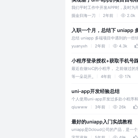
我们平时工作中开发APP时，及时
uni-app框架的项目中实现自动检
掘金归海一刀
2年前
2.0k
入职一个月，总结下 uniap
总结 uniapp 多端项目中遇到
yuanyxh
2年前
4.3k
小程序登录授权+获取手机号
最近在做toC的小程序， 之前做过
不住啊~ 忙里抽闲赶紧做个笔记。 
等一朵花开_
4年前
17k
uni-app开发经验总结
个人使用uni-app开发过多款小程
结。
qiuwww
3年前
26k
最好的uniapp入门实战教程
uniapp是Dcloud公司的产品，是
程序（微信/支付宝/百度/头条/Q
字节逆旅
5年前
49k