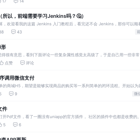
17
14
（所以，前端需要学习Jenkins吗？🤔）
打算，欢迎看我的这篇 Jenkins 入门教程后，看完还不会 Jenkins，那你可以
38
43
梯形
觉得很有意思，看到下面评论一些复杂属性感觉太高级了，于是自己用一些非常
lex做一个左右结构 → 右
点赞
评论
程序调用微信支付
简单的商城H5，期望是能够实现商品的购买等一系列简单的闭环流程。开始以为
为事情都会随着理想的状态发展，但是人生总有事与愿违。
5
9
文件
打开Pdf文件，看了一圈没有uniapp的官方插件， 社区的插件中也都是收费的
编译打
5
6
检查APP更新