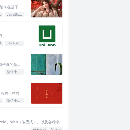
如何在基于
p
JavaScript
路。
试
JavaScript
脑子真的是记
微信小程序
经历的一些总
p
微信小程序
droid、Web（响应式）、以及各种小
架构。…
uni-app
Vue.js