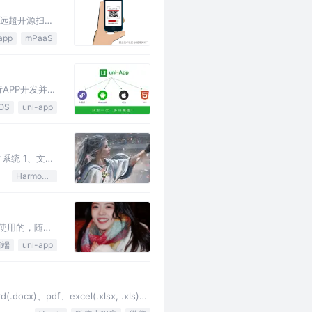
率远超开源扫
app
mPaaS
行APP开发并最
iOS
uni-app
蒙文件系统 1、文件
HarmonyOS
正常使用的，随着
前端
uni-app
f、excel(.xlsx, .xls)、