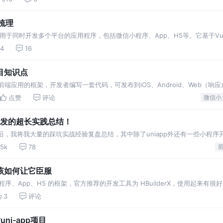
程梳理
以用于同时开发多个平台的应用程序，包括微信小程序、App、H5等。它基于Vu
这介绍说得倒是轻松，
14
16
项目知识点
开发所有前端应用的框架，开发者编写一套代码，可发布到iOS、Android、Web（
Q/钉
点赞
评论
微
序开发的超长实践总结！
发后，我将我大量的踩坑实战经验复盘总结，其中除了uniapp外还有一些小程序
。以下全文干货（干到口渴那种）！
.5k
78
e，我该如何让它臣服
开发小程序、App、H5 的框架，官方推荐的开发工具为 HBuilderX，使用起来有
ux 版以及一些不为人知的秘密，想要使用 vs code。如果直接使用 vscode 开发…
3
评论
uni-app项目