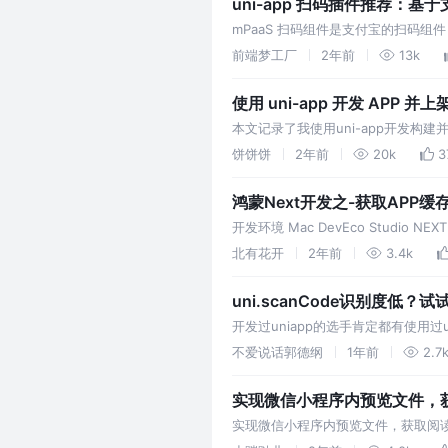
uni-app 扫码插件推荐：基于
mPaaS 扫码组件是支付宝的扫码组
码。扫码组件完全免费提供使用，但
前端梦工厂
2年前
13k
使用 uni-app 开发 APP 并上
本文记录了我使用uni-app开发构
终成功上架。通过详细讲解从注册开
饼饼饼
2年前
20k
3
鸿蒙Next开发之-获取APP
开发环境 Mac DevEco Studio NEXT
系统分类 在
北有花开
2年前
3.4k
uni.scanCode识别度低？
开发过uniapp的选手肯定都有使用过u
业务拓展，慢慢的会发现其存在一些
不爱说话郭德纲
1年前
2.7
实现微信小程序内预览文件，
实现微信小程序内预览文件，获取阅读时长。
图片多种文档的在线预览方案。