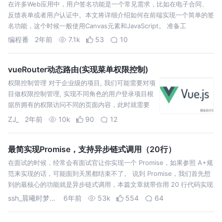
在许多Web应用中，用户签名功能是一个常见需求，比如在电子合同、
反馈表单或者用户认证中。本文将详细介绍如何在前端实现一个简单的签
名功能，这个时候一般使用Canvas元素和JavaScript。 准备工
编程番
2年前
7.1k
53
10
vueRouter动态路由(实现菜单权限控制)
权限控制管理 对于企业级的项目, 我们可能需要对项
目做权限控制管理, 实现不同角色的用户登录项目根
据所拥有的权限访问不同的页面内容，此时就需要
使用到动态路由来对权限页面做限制。 使用vue-
ZJ_
2年前
10k
90
12
route
最简实现Promise，支持异步链式调用（20行）
在面试的时候，经常会有面试官让你实现一个 Promise，如果参照 A+规
范来实现的话，可能面到天黑都结束不了。 说到 Promise，我们首先想
到的最核心的功能就是异步链式调用，本篇文章就带你用 20 行代码实现
一个可以异步链式调用的 Promise。 这个 Promise …
ssh_晨曦时梦见兮
6年前
53k
554
64