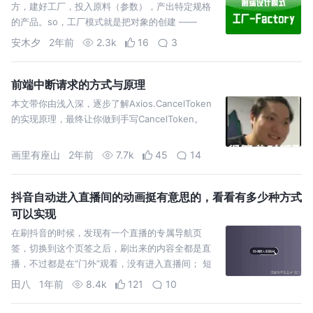
方，建好工厂，投入原料（参数），产出特定规格
的产品。so，工厂模式就是把对象的创建 ——
new() 封装起来，在工厂里实现对象的创建（商品
安木夕
2年前
2.3k
16
3
的生产）。
前端中断请求的方式与原理
本文带你由浅入深，逐步了解Axios.CancelToken
的实现原理，最终让你做到手写CancelToken。
画里有座山
2年前
7.7k
45
14
抖音自动进入直播间的动画挺有意思的，看看有多少种方式
可以实现
在刷抖音的时候，发现有一个直播的专属导航页
签，切换到这个页签之后，刷出来的内容全都是直
播，不过都是在“门外”观看，没有进入直播间； 短
暂的停留之后，会出现一个自动进入直播间的提
田八
1年前
8.4k
121
10
示，并且有一个描边动画，