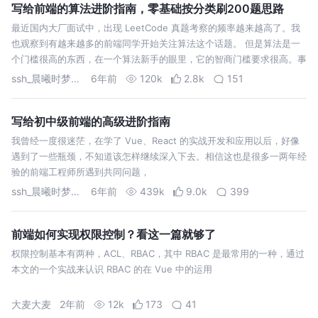
写给前端的算法进阶指南，零基础按分类刷200题思路
最近国内大厂面试中，出现 LeetCode 真题考察的频率越来越高了。我
也观察到有越来越多的前端同学开始关注算法这个话题。 但是算法是一
个门槛很高的东西，在一个算法新手的眼里，它的智商门槛要求很高。事
实上是这个样子的吗？如果你怀疑自己的智商不够去学习算法，那么你一
ssh_晨曦时梦见兮
6年前
120k
2.8k
151
定要先看完这篇…
写给初中级前端的高级进阶指南
我曾经一度很迷茫，在学了 Vue、React 的实战开发和应用以后，好像
遇到了一些瓶颈，不知道该怎样继续深入下去。相信这也是很多一两年经
验的前端工程师所遇到共同问题，
ssh_晨曦时梦见兮
6年前
439k
9.0k
399
前端如何实现权限控制？看这一篇就够了
权限控制基本有两种，ACL、RBAC，其中 RBAC 是最常用的一种，通过
本文的一个实战来认识 RBAC 的在 Vue 中的运用
大麦大麦
2年前
12k
173
41