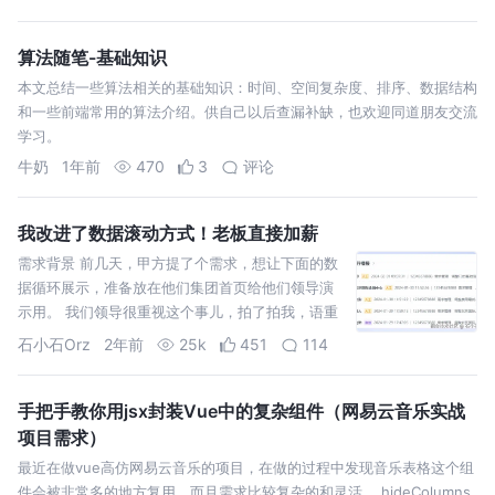
算法随笔-基础知识
本文总结一些算法相关的基础知识：时间、空间复杂度、排序、数据结构
和一些前端常用的算法介绍。供自己以后查漏补缺，也欢迎同道朋友交流
学习。
牛奶
1年前
470
3
评论
我改进了数据滚动方式！老板直接加薪
需求背景 前几天，甲方提了个需求，想让下面的数
据循环展示，准备放在他们集团首页给他们领导演
示用。 我们领导很重视这个事儿，拍了拍我，语重
心长的说，小伙子，好好做。 我啪的一下就兴奋
石小石Orz
2年前
25k
451
114
了，老板居然如此器重
手把手教你用jsx封装Vue中的复杂组件（网易云音乐实战
项目需求）
最近在做vue高仿网易云音乐的项目，在做的过程中发现音乐表格这个组
件会被非常多的地方复用，而且需求比较复杂的和灵活。 hideColumns