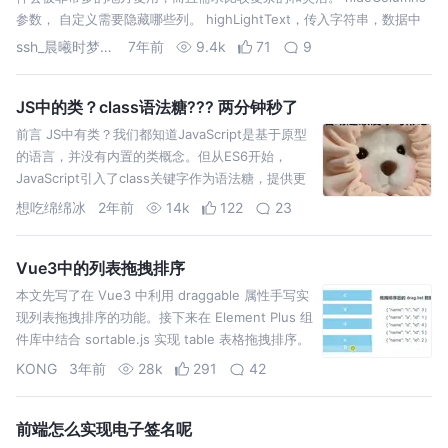
参数， 自定义需要隐藏哪些列。 highLightText，传入字符串，数据中
命中的字符串高亮。 首先 看一下我们平常的table写法。 …
ssh_晨曦时梦见兮
7年前
9.4k
71
9
JS中的类？class语法糖??? 两分钟秒了
前言 JS中有类？我们都知道JavaScript是基于原型
的语言，并没有内置的类概念。但从ES6开始，
JavaScript引入了class关键字作为语法糖，提供更
简洁的语法来创建对象
想吃绵绵冰
2年前
14k
122
23
Vue3中的列表拖拽排序
本文先写了在 Vue3 中利用 draggable 属性手写实
现列表拖拽排序的功能。接下来在 Element Plus 组
件库中结合 sortable.js 实现 table 表格拖拽排序。
KONG
3年前
28k
291
42
前端怎么实现电子签名呢