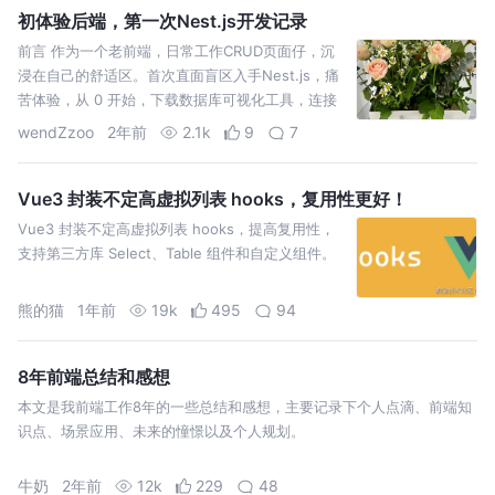
初体验后端，第一次Nest.js开发记录
前言 作为一个老前端，日常工作CRUD页面仔，沉
浸在自己的舒适区。首次直面盲区入手Nest.js，痛
苦体验，从 0 开始，下载数据库可视化工具，连接
数据库... 直到完成开发一个 api 接口。本文记
wendZzoo
2年前
2.1k
9
7
Vue3 封装不定高虚拟列表 hooks，复用性更好！
Vue3 封装不定高虚拟列表 hooks，提高复用性，
支持第三方库 Select、Table 组件和自定义组件。
熊的猫
1年前
19k
495
94
8年前端总结和感想
本文是我前端工作8年的一些总结和感想，主要记录下个人点滴、前端知
识点、场景应用、未来的憧憬以及个人规划。
牛奶
2年前
12k
229
48