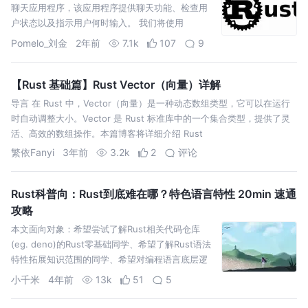
聊天应用程序，该应用程序提供聊天功能、检查用
户状态以及指示用户何时输入。 我们将使用
WebSocket 来启用双向客户端-服务器通信
Pomelo_刘金
2年前
7.1k
107
9
【Rust 基础篇】Rust Vector（向量）详解
导言 在 Rust 中，Vector（向量）是一种动态数组类型，它可以在运行
时自动调整大小。Vector 是 Rust 标准库中的一个集合类型，提供了灵
活、高效的数组操作。本篇博客将详细介绍 Rust
繁依Fanyi
3年前
3.2k
2
评论
Rust科普向：Rust到底难在哪？特色语言特性 20min 速通
攻略
本文面向对象：希望尝试了解Rust相关代码仓库
(eg. deno)的Rust零基础同学、希望了解Rust语法
特性拓展知识范围的同学、希望对编程语言底层逻
辑加深理解的同学
小千米
4年前
13k
51
5