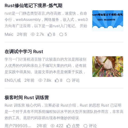
Rust修仙笔记下境界-炼气期
rust是一门静态类型语言,内存高效，速度快，在命
令行，webAssembly，网络服务，嵌入式，web3
方向有广泛应用，以下是一篇rust入门笔记。 开始
学习rust的第一步 rust安装 安装ru
Maic
2年前
2.7k
8
5
在调试中学习 Rust
学习一门计算机语言除了比较直白的方法是阅读别
人优秀的代码和亲自上手编写大量的代码，还有就
是实践中得真知。这篇文章的本意是侧重于实践，
并介绍通过调试代码来学习。
ENG八戒
2年前
7.8k
8
评论
极客时间 Rust 训练营
Rust 训练营 核心代码，注释必读 Rust介绍，Rust 的思想 Rust 已证明
是一个对于具有不同系统编程知识水平的大型开发团队协作而言，非常高
效的工具。底层代码容易出现各种微妙的错误
用户79950538757
2年前
422
点赞
评论