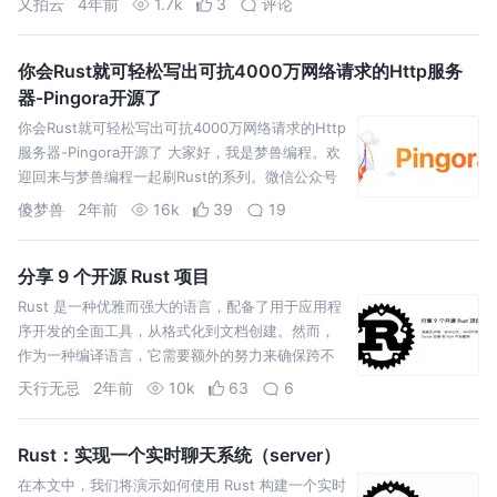
又拍云
4年前
1.7k
3
评论
你会Rust就可轻松写出可抗4000万网络请求的Http服务
器-Pingora开源了
你会Rust就可轻松写出可抗4000万网络请求的Http
服务器-Pingora开源了 大家好，我是梦兽编程。欢
迎回来与梦兽编程一起刷Rust的系列。微信公众号
【梦兽编程】即可加入梦兽编程微信交流群与我
傻梦兽
2年前
16k
39
19
分享 9 个开源 Rust 项目
Rust 是一种优雅而强大的语言，配备了用于应用程
序开发的全面工具，从格式化到文档创建。然而，
作为一种编译语言，它需要额外的努力来确保跨不
同架构的兼容性。幸运的是，Rust 为开发人员简化
天行无忌
2年前
10k
63
6
了这个过程。
Rust：实现一个实时聊天系统（server）
在本文中，我们将演示如何使用 Rust 构建一个实时