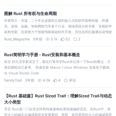
图解 Rust 所有权与生命周期
作者简介：肖猛，二十年从桌面到云端到嵌入式的软件架构经验，跨通
讯、游戏、金融、智能网联汽车多个行业，领域系统分析专家、全栈软件
架构专家。目前致力于智能驾驶基础软件开发。历任吉利亿咖通自动驾驶
软件平台总监，国汽智控自动驾驶软件研发总监。对在汽车领域推广
Rust_Magazine
5年前
5.1k
52
2
Rust 技术栈有浓厚兴趣…
Rust简明学习手册 - Rust安装和基本概念
前言 好久没学新语言了，最近打算学学Rust并记录一下Rust的要点，方
便后期给自己参考。 快速安装 Macos | Linux Windows 安装包下载地
址 Visual Studio Code
handyTool
3年前
4.0k
4
评论
【Rust 基础篇】Rust Sized Trait：理解Sized Trait与动态
大小类型
导言 Rust是一门以安全性和性能著称的系统级编程语言。在Rust中，类
型大小的确定在编译期是非常重要的。然而，有些类型的大小在编译期是