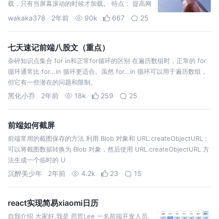
载，只有当屏幕滚动的时候才加载。 特点： 提高网
页加载速度 减少后台服务器压力 提升用户体验 原理
wakaka378
2年前
90k
667
25
将图片地址存
七天速记前端八股文（重点）
杂碎知识点集合 for in和正常for循环的区别 在遍历数组时，正常的 for
循环通常比 for...in 循环更适合。虽然 for...in 循环可以用于遍历数组，
但它有一些潜在的问题和限制。
黑化小乔
2年前
18k
259
25
前端如何截屏
前端常用的截图保存的方法 利用 Blob 对象和 URL.createObjectURL：
可以将截图数据转换为 Blob 对象，然后使用 URL.createObjectURL 方
法生成一个临时的 U
沉醉美少年
2年前
4.2k
23
15
react实现简易xiaomi日历
自我介绍 大家好,我是 思哲Lee 一名前端开发人员,