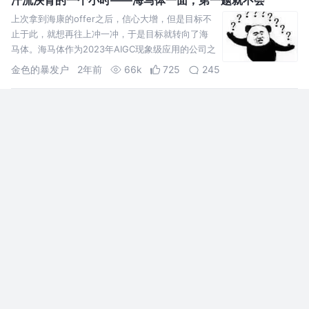
上次拿到海康的offer之后，信心大增，但是目标不
止于此，就想再往上冲一冲，于是目标就转向了海
马体。海马体作为2023年AIGC现象级应用的公司之
一，其AIGC的能力相对成熟
金色的暴发户
2年前
66k
725
245
浅谈 js+canvas 实现考试系统·拖拽连线题
最近在做一个考试系统，其中有一个题型是连线题，当时在网上查阅了大
量的资料，没找到自己想要的效果，于是决定自己实现。
路人甲_0001
2年前
4.8k
71
17
做项目必读的vue3基础知识
1.响应式 1.1 两者实现原理 vue2 利用es5的 Object.defineProperty()
对数据进行劫持结合发布订阅模式来实现 vue3 利用es6的 proxy 对数
据代理，通过 r
阿呆的日常
3年前
22k
420
31