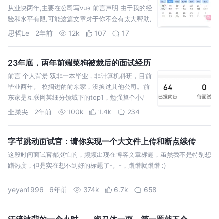
从业快两年,主要在公司写vue 前言声明 由于我的经
验和水平有限,可能这篇文章对于你不会有太大帮助,
可能不是因为这篇文章水,而是你的能力已经远超了
思哲Le
2年前
12k
107
17
23年底，两年前端菜狗被裁后的面试经历
前言 个人背景 双非一本毕业，非计算机科班，目前
毕业两年。 校招进的前东家，没换过其他公司。前
东家是互联网某细分领域下的top1，勉强算个小厂
吧，进公司一年后转入核心业务线，非常忙，做不
韭菜尖
2年前
100k
1.4k
234
完的业务需求，
字节跳动面试官：请你实现一个大文件上传和断点续传
这段时间面试官都挺忙的，频频出现在博客文章标题，虽然我不是特别想
蹭热度，但是实在想不到好的标题了-。-，蹭蹭就蹭蹭 :)
yeyan1996
6年前
374k
6.7k
658
汗流浃背的一个小时——海马体一面，第一题就不会