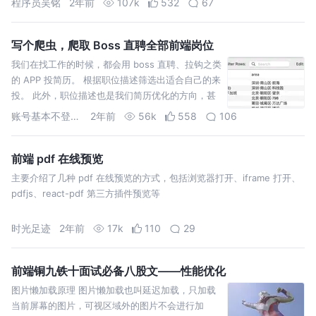
程序员吴铭
2年前
107k
532
67
写个爬虫，爬取 Boss 直聘全部前端岗位
我们在找工作的时候，都会用 boss 直聘、拉钩之类
的 APP 投简历。 根据职位描述筛选出适合自己的来
投。 此外，职位描述也是我们简历优化的方向，甚
至是平时学习的方向。 所以我觉得招聘网站的职位
账号基本不登录可以加我微信
2年前
56k
558
106
描述
前端 pdf 在线预览
主要介绍了几种 pdf 在线预览的方式，包括浏览器打开、iframe 打开、
pdfjs、react-pdf 第三方插件预览等
时光足迹
2年前
17k
110
29
前端铜九铁十面试必备八股文——性能优化
图片懒加载原理 图片懒加载也叫延迟加载，只加载
当前屏幕的图片，可视区域外的图片不会进行加