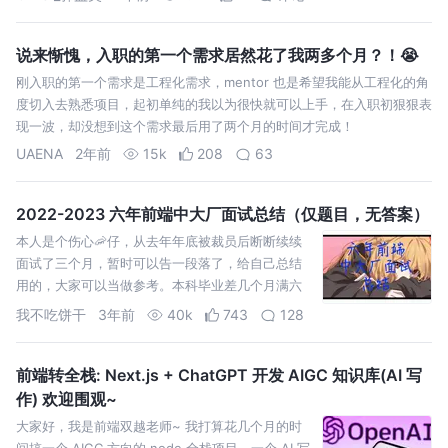
说来惭愧，入职的第一个需求居然花了我两多个月？！😭
刚入职的第一个需求是工程化需求，mentor 也是希望我能从工程化的角
度切入去熟悉项目，起初单纯的我以为很快就可以上手，在入职初狠狠表
现一波，却没想到这个需求最后用了两个月的时间才完成！
UAENA
2年前
15k
208
63
2022-2023 六年前端中大厂面试总结（仅题目，无答案）
本人是个伤心🦐仔，从去年年底被裁员后断断续续
面试了三个月，暂时可以告一段落了，给自己总结
用的，大家可以当做参考。本科毕业差几个月满六
年，但不代表六年平均水平，轻喷。
我不吃饼干
3年前
40k
743
128
前端转全栈: Next.js + ChatGPT 开发 AIGC 知识库(AI 写
作) 欢迎围观~
大家好，我是前端双越老师~ 我打算花几个月的时
间搞一个 AIGC 方向的 node 全栈项目，一个 AI 写