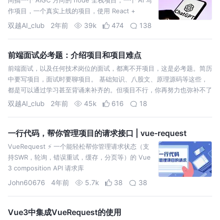
作项目，一个真实上线的项目，使用 React +
Next.js + ChatGPT …
双越AI_club
2年前
39k
474
138
前端面试必考题：介绍项目和项目难点
前端面试，以及任何技术岗位的面试，都离不开项目，这是必考题。简历
中要写项目，面试时要聊项目。 基础知识、八股文、原理源码等这些，
都是可以通过学习甚至背诵来补齐的。但项目不行，你再努力也弥补不了
双越AI_club
2年前
45k
616
18
一行代码，帮你管理项目的请求接口 | vue-request
VueRequest ⚡️ 一个能轻松帮你管理请求状态（支
持SWR，轮询，错误重试，缓存，分页等）的 Vue
3 composition API 请求库
John60676
4年前
5.7k
38
38
Vue3中集成VueRequest的使用