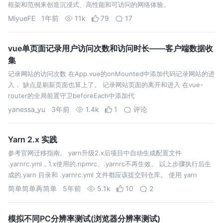
框架和范例来创造沉浸式、高性能和可访问的网络体验。
MiyueFE
1年前
11k
79
17
vue单页面记录用户访问次数和访问时长——客户端数据收
集
记录网站的访问次数 在App.vue的onMounted中添加代码记录网站的进
入， 缺点是刷新页面也算上了。 记录网站页面的离开和进入 在vue-
router的全局前置守卫beforeEach中添加代
yanessa_yu
3年前
1.4k
1
评论
Yarn 2.x 实践
参考官网迁移指南。 yarn升级2.x后项目中自动生成配置文件
.yarnrc.yml，1.x使用的.npmrc、.yarnrc不再生效。 以上步骤执行后生
成的.yarn 目录和 .yarnrc.yml 文件都应该提交到仓库。 使用 yarn
config set 命令设置的值…
简单简单再简单
5年前
5.1k
10
2
模拟不同PC分辨率测试(浏览器分辨率测试)