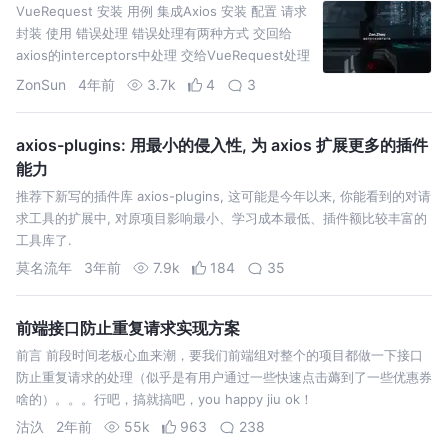
VueRequest 安装 用例 集成Axios 安装 配置 请求
封装 使用 错误处理 错误处理有两种方式 交回给
axios的interceptors中处理 交给VueRequest处理
(本文) 由
ZonSun
4年前
3.7k
4
3
axios-plugins: 用最小的侵入性, 为 axios 扩展更多的插件
能力
推荐下新写的插件库 axios-plugins, 这可能是今年以来, 你能看到的对请
求工具的扩展中, 对原项目影响最小、学习成本最低、插件额比较丰富的
工具库了.
莫名流年
3年前
7.9k
184
35
前端接口防止重复请求实现方案
前言 前段时间老板心血来潮，要我们前端组对整个的项目都做一下接口
防止重复请求的处理（似乎是有用户通过一些快速点击薅到了一些优惠券
啥的）。。。行吧，搞就搞吧，you happy jiu ok！
沽汣
2年前
55k
963
238