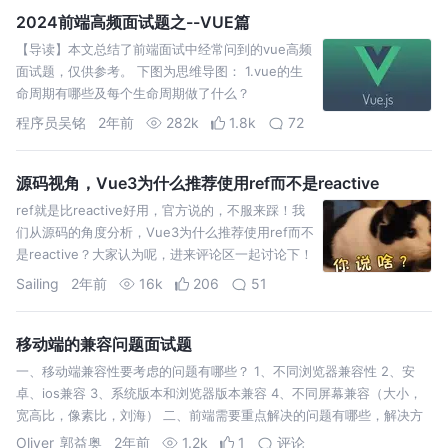
2024前端高频面试题之--VUE篇
【导读】本文总结了前端面试中经常问到的vue高频
面试题，仅供参考。 下图为思维导图： 1.vue的生
命周期有哪些及每个生命周期做了什么？
beforeCreate是new Vue()之后触发的第一个钩
程序员吴铭
2年前
282k
1.8k
72
源码视角，Vue3为什么推荐使用ref而不是reactive
ref就是比reactive好用，官方说的，不服来踩！我
们从源码的角度分析，Vue3为什么推荐使用ref而不
是reactive？大家认为呢，进来评论区一起讨论下！
Sailing
2年前
16k
206
51
移动端的兼容问题面试题
一、移动端兼容性要考虑的问题有哪些？ 1、不同浏览器兼容性 2、安
卓、ios兼容 3、系统版本和浏览器版本兼容 4、不同屏幕兼容（大小，
宽高比，像素比，刘海） 二、前端需要重点解决的问题有哪些，解决方
Oliver_郭益奥
2年前
1.2k
1
评论