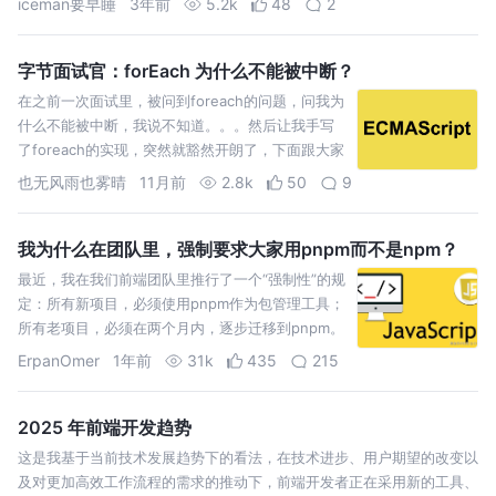
iceman要早睡
3年前
5.2k
48
2
字节面试官：forEach 为什么不能被中断？
在之前一次面试里，被问到foreach的问题，问我为
什么不能被中断，我说不知道。。。然后让我手写
了foreach的实现，突然就豁然开朗了，下面跟大家
一起学习探讨下foreach的实现 快速答案 for
也无风雨也雾晴
11月前
2.8k
50
9
我为什么在团队里，强制要求大家用pnpm而不是npm？
最近，我在我们前端团队里推行了一个“强制性”的规
定：所有新项目，必须使用pnpm作为包管理工具；
所有老项目，必须在两个月内，逐步迁移到pnpm。
这个决定，一开始在团队里是有阻力的。 有同事
ErpanOmer
1年前
31k
435
215
问：“老大
2025 年前端开发趋势
这是我基于当前技术发展趋势下的看法，在技术进步、用户期望的改变以
及对更加高效工作流程的需求的推动下，前端开发者正在采用新的工具、