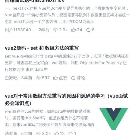
一、nextTick 作用 Vue的Dom更新是异步执行的，当数据发生变化时，
Vue会开启一个异步更新队列，视图需要等队列中数据更新完毕才会统一
更新 nextTick是一个异步方法，用于在DOM更新后
用户1163940624778
2年前
2.9k
34
6
vue2源码 - set 和 数组方法的重写
set vue 在初始化时对 data 中的属性进行了监测，实现了数据驱动视图
更新，可查看我上次写的：vue源码 - 利用 Object.defineProperty 进
行数据监测 未在 data 中
企鹅吧
3年前
597
点赞
评论
vue对于常用数组方法重写的原因和源码的学习（vue面试
必会知识点）
还记得在些vue的时候，如果data中的数据是对象
时，需要用this.$set吗，但是数组为什么不需要
呢，原来vue重写了部分原生数组方法来使得新增的
数组元素能响应式更新，一起来看看吧~
烤鱿鱼
5年前
3.0k
12
1