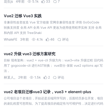
花生js
4年前
5.1k
33
7
Vue2 迁移 Vue3 实践
非兼容性改变改造 Vue 官方链接 官网非兼容性改变 详情 GoGoCode
转换支持度 全局 API 全局 Vue API 更改为使用使用程序实例 支持 全局
和内部 API 支持 TreeShaki
WhaleFE
3年前
4.1k
46
评论
vue2 升级 vue3 迁移方案研究
目标 现有架构：vue2 + vue-cli 升级方向：vue3+vite 升级过程 旧代码
用了 gogocode-cli 进行AST转换； vue部分 保留 vue2 options api 写
法，
林某人_
2年前
1.5k
2
评论
vue2 老项目迁移vue3 记录，vue3 + elenent-plus
公司项目这个老项目，开始还是后端同学写的，后面经历多位开发，项目
的凌乱程度可想而知。为了提高项目的稳定性与可维护性，决定进行代码