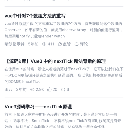
vue中针对7个数组方法的重写
vue通过原型拦截 的方式重写了数组的7个方法，首先获取到这个数组的
Observer，如果有新的值，就调用observeArray，对新的值进行监听，
然后调用notify，通知render watch
晴朗指示钟
5年前
411
点赞
评论
【源码&库】Vue3 中的 nextTick 魔法背后的原理
在使用Vue的时候，最让人着迷的莫过于nextTick了，它可以让我们在下
一次DOM更新循环结束之后执行延迟回调。 所以我们想要拿到更新的后
的DOM就上nextTick
田八
3年前
2.9k
20
6
Vue3源码学习——nextTick原理
前言 不知道大家在平时用Vue进行开发的时候，是不是经常听到一句
话： 遇事不决，$nextTick。 不得不说nextTick在有些时候确实是有奇
效的，特别是前几年刚刚入行的时候，总会遇到一些奇奇怪怪