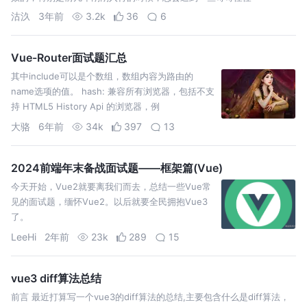
沽汣
3年前
3.2k
36
6
Vue-Router面试题汇总
其中include可以是个数组，数组内容为路由的
name选项的值。 hash: 兼容所有浏览器，包括不支
持 HTML5 History Api 的浏览器，例
http://www.abc.com/#/index，hash值为
大骆
6年前
34k
397
13
#/index， hash的改变会触发hashchang…
2024前端年末备战面试题——框架篇(Vue)
今天开始，Vue2就要离我们而去，总结一些Vue常
见的面试题，缅怀Vue2。以后就要全民拥抱Vue3
了。
LeeHi
2年前
23k
289
15
vue3 diff算法总结
前言 最近打算写一个vue3的diff算法的总结,主要包含什么是diff算法，