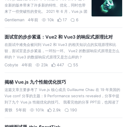
全新的版本带来了许多新的特性、优化，同时也带
来了一些突破性的变化。 2021 年 6 月，Vue.js 团
队发布了 Vue 3.1
Gentleman
4年前
10k
17
6
面试官的步步紧逼：Vue2 和 Vue3 的响应式原理比对
在面试中难免会被问到 Vue2 和 Vue3 的相关知识点的实现原理和比
较，面试官是步步紧逼，一环扣一环。 Vue2 的数据响应式原理是怎么
样的？ Vue3 的数据响应式原理又是怎么样的？
Cobyte
4年前
23k
447
55
揭秘 Vue.js 九个性能优化技巧
这篇文章主要参考了 Vue.js 核心成员 Guillaume Chau 在 19 年美国的
Vue conf 分享的主题：9 Performance secrets revealed，分享中提
到了九个 Vue.js 性能优化的技巧。 我看完他的分享 PPT后，也阅读了
相关的项…
黄轶
5年前
101k
2.9k
190
前端面试题-this.$nextTick