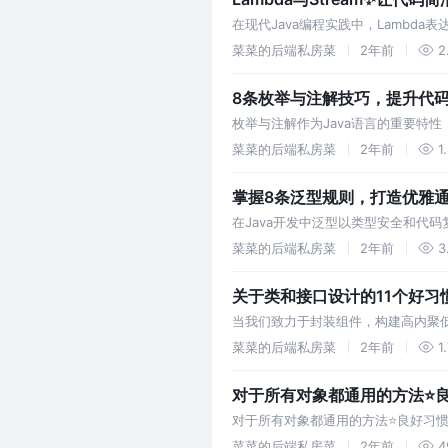
在现代Java编程实践中，Lambda
菜菜的后端私房菜
2年前
2
8条枚举与注解技巧，提升代
枚举与注解作为Java语言的重要特
菜菜的后端私房菜
2年前
1
掌握8条泛型规则，打造优雅通
在Java开发中泛型以类型安全和代
菜菜的后端私房菜
2年前
3
关于类和接口设计的11个好习
当我们致力于封装组件，构建高内聚低耦
节汇总出11个设计好
菜菜的后端私房菜
2年前
1
对于所有对象都通用的方法⭐
对于所有对象都通用的方法⭐良好习惯总结
hashCode、clone、toString、finali
菜菜的后端私房菜
2年前
4