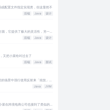
编码或配置文件指定实现类，但这显然不
后端
Java
设计
能 一方面，它提供了极大的灵活性，另一方
后端
Java
设计
头，又把小菜给叫过去了
后端
Java
面试
反射的场景中强行使用反射来「炫技」。
法可以解决这个问题？ 在我们分析具
Java
JVM
在小菜在跨境电商公司也接到了类似的计