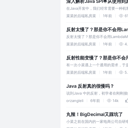
深入解析Java SPI🌟从使用
在Java开发中，我们经常需要一种
菜菜的后端私房菜
1年前
6
反射太慢了？那是你不会用Lambd
反射太慢了？那是你不会用LambdaM
面，反射带来的性能开销却让人头疼不
菜菜的后端私房菜
1年前
4
反射性能变慢了？那是你不会用Refl
有一次小菜遇上一个通用的需求，于是
菜菜的后端私房菜
1年前
5
Java 反射真的很慢吗？
说到Java 中的反射，初学者在刚
而经验较为丰富的长者，看到反射时
orzangleli
6年前
14k
体…
丸辣！BigDecimal又踩坑了
小菜之前在国内的一家电商公司自研电
算需求，在小菜火速