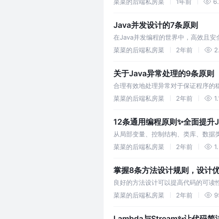
菜菜的后端私房菜
1年前
6.
Java并发设计的7条原则
在Java并发编程的世界中，高效且
的正确性和性能表现
菜菜的后端私房菜
2年前
2
关于Java异常处理的9条原则
合理有效地处理异常对于保证程序的
菜菜的后端私房菜
2年前
1
12条通用编程原则✨全面提升
从局部变量、控制结构、类库、数据
菜菜的后端私房菜
2年前
1
掌握8条方法设计规则，设计优
良好的方法设计可以提高代码的可读
菜菜的后端私房菜
2年前
9
Lambda与Stream✨让代