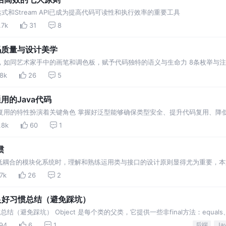
表达式和Stream API已成为提高代码可读性和执行效率的重要工具
.7k
31
8
码质量与设计美学
性，如同艺术家手中的画笔和调色板，赋予代码独特的语义与生命力 8条枚举与
.8k
26
5
用的Java代码
码复用的特性扮演着关键角色 掌握好泛型能够确保类型安全、提升代码复用、降
.8k
60
1
惯
合的模块化系统时，理解和熟练运用类与接口的设计原则显得尤为重要，本文基于Ef
.7k
26
2
良好习惯总结（避免踩坑）
（避免踩坑） Object 是每个类的父类，它提供一些非final方法：equals
ze... 这些
94
6
1
后端
Ja