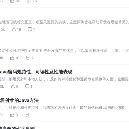
1k
86
26
安全地管理线程交互是一项至关重要的挑战，这些原则旨在帮助开发者规避常见
.5k
19
1
稳定性和可维护性至关重要 充分发挥异常优点，可以提高程序可读、可靠、可
.1k
10
2
Java编码规范性、可读性及性能表现
类型、慎用反射和本地方法，以及如何对待优化和遵循命名惯例等方面，全面提
.3k
9
1
雅健壮的Java方法
性、可维护性和可扩展性，而糟糕的方法设计则可能导致代码难以理解和修改
51
8
1
码简洁高效的七大原则