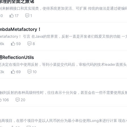
到原理的全面之旅🚀
机制来解耦接口和其实现类，使得系统更加灵活、可扩展 传统的做法是通过硬
10
17
1
aMetafactory！
etafactory！ 引言 在Java的世界里，反射一直是开发者们既爱又恨的功
已 在之
.6k
59
8
ectionUtils
决定在项目中使用反射，等到小菜提交代码后，审核代码的技术leader直摇
.3k
69
10
刚接触到反射的各种高级特性时，往往表示十分兴奋，甚至会在一些不需要使用
往往会发出灵魂三问：为什么要用反射？反射不会降低性能么？不用还有什么办
106
20
商项目，在那个项目中是以人民币的分为最小单位使用Long来进行计算 现