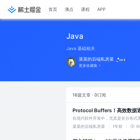
首页
沸点
课程
APP
Java
Java 基础相关
菜菜的后端私房菜
更多收藏集
16篇文章 · 0订阅
Protocol Buffers！高效数
在现代软件开发中，尤其是在分布式系
JSO
菜菜的后端私房菜
1年前
6