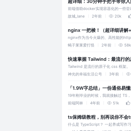
超详细：30分钟手把手带你入门前
前端借助docker实现容器化的一些尝试和记录 d
故城_lane
2年前
20k
nginx 一把梭！（超详细讲解
nginx作为当今火爆的、高性能的h
如何使用以及工作逻辑对于程序员来
蝎子莱莱爱打怪
2年前
58k
快速掌握 Tailwind：最流行的
Tailwind 是流行的原子化 css 框架
们平时写 css 是这样的： 在 ht
神光的幸福生活公号
3年前
「1.9W字总结」一份通俗易懂的
19年刚毕业的时候，我就接触过 TS
工作是一个拧螺丝的过程，只需要把
前端阿林
4年前
51k
ts保姆级教程，别再说你不会t
什么是 TypeScript？ 一起养
TypeScript，简称 ts，是微软