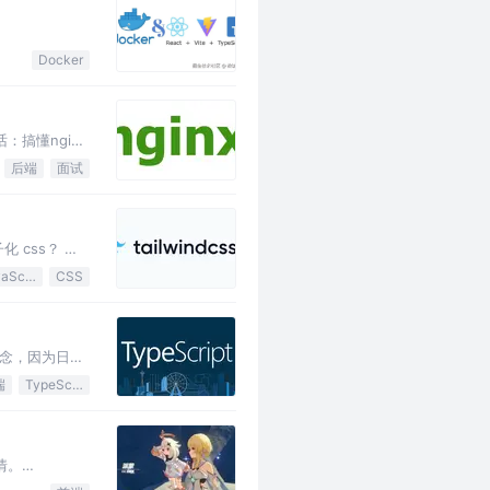
Docker
搞懂nginx
后端
面试
化 css？ 我
JavaScript
CSS
概念，因为日常
端
TypeScript
情。