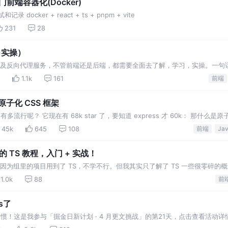
端容器化(Docker)
ocker + react + ts + pnpm + vite
231
28
+实操）
ttp及反向代理服务，不管前端还是后端，都需要全面去了解，学习，实操。一句话：
说是必不可少的！
1.1k
161
前端
原子化 CSS 框架
。 有多流行呢？ 它现在有 68k star 了，要知道 express 才 60k： 那什么是原子
45k
645
108
前端
 TS 教程，入门 + 实战！
，因为组里的项目用到了 TS，不学不行。但我其实只了解了 TS 一些很零碎的
别人的代码复制粘贴过来能跑就行，我不必知道
1.0k
88
前
s了
成写作习惯！这是我参与「掘金日新计划 · 4 月更文挑战」的第21天，点击查看活动详
开发的一种静态的编程语言，它是