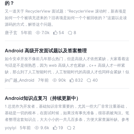
的？
又一道关于 RecyclerView 面试题：“RecyclerView 滚动时，新表项是
如何一个个被填充进来的？旧表项是如何一个个被回收的？”这篇以走读
源码的方式，解答这个问题。
唐子玄
5年前
7.0k
54
8
Android 高级开发面试题以及答案整理
如今安卓开发不像前几年那么热门，但是高级人才依然紧缺，大家看着这
句话是不是很熟悉，因为 web 高级人才也紧缺，c++ 高级人才一样紧
缺，那么到了人工智能时代，人工智能时代的高级人才也同样会紧缺！似
乎是高级人才的人在其他领域也是高级人才，而不是因为选择了热门才会
jin广越_Android
7年前
90k
832
40
一帆风顺。 业务…
Android知识点复习（持续更新中）
1 总览作为开发者，基础知识非常重要的，尤其一些大厂非常注重基础，
基础是一切的根本，在面试时候，如果没有事先准备，很容易被淘汰。笔
者整理这套知识点，大大小小的一共几百多条，方便大家查漏补缺。参考
答案点
yoyiyi
5年前
9.6k
19
2