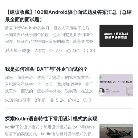
【建议收藏】106道Android核心面试题及答案汇总（总结
最全面的面试题）
前言 对于Android的学习，很多⼈可能学了之后，
不知道⾃⼰处于哪个阶段，也不到究竟要学到哪个
程度，验证⾃⼰学得如何最好的⾯试，就是尝试去
⾯试，⽽⾯试⽆⾮就是问你⼀些⾯试题。 而我之前
派大星不吃蟹
2年前
77k
461
33
也有整理过一些
我是如何准备“BAT”与“外企”面试的？
你好，我是朱涛。这是「沉思录」的第六篇文章。
入职新公司快半年了，今天，我想和你聊聊，关于
找工作、面试的一些心得与体会。说实话，在这次
找工作之前，我面试找工作的经历并不丰富，反而
朱涛的自习室
3年前
5.2k
42
7
是当面试官的次数更多。
探索Kotlin语言特性下常用设计模式的实现
Kotlin下的设计模式；常用设计模式在Kotlin和Java
语言下的实现方式；Kotlin语法糖对设计模式的影