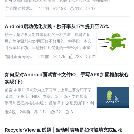
字节跳动技术团队
4年前
19k
112
17
Android启动优化实践 - 秒开率从17%提升至75%
秒开，是许多人对性能优化的一种执着，也是许多
用户简单甄别App/网页好不好用的一种手段，本文
将分享我在项目里进行启动优化的一些经验，希望
对大家有帮助。
邹阿涛涛涛涛涛涛涛涛
2年前
17k
228
21
如何应对Android面试官->文件IO、手写APK加固框架核心
实现(下)
前言 本章知识点分为上下两节，上章主要介绍下字
节流、字符流、NIO、本章介绍下 Dex 文件加密、
手写加固框架核心实现； 反编译 什么是反编译？ 利
用编译程序从源语言编写的源程序产生目标程序的
老A说
2年前
1.1k
22
3
过程；
RecyclerView 面试题 | 滚动时表项是如何被填充或回收