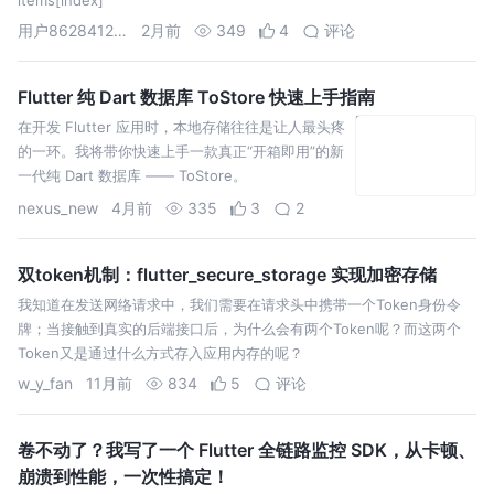
用户8628412954944
2月前
349
4
评论
Flutter 纯 Dart 数据库 ToStore 快速上手指南
在开发 Flutter 应用时，本地存储往往是让人最头疼
的一环。我将带你快速上手一款真正“开箱即用”的新
一代纯 Dart 数据库 —— ToStore。
nexus_new
4月前
335
3
2
双token机制：flutter_secure_storage 实现加密存储
我知道在发送网络请求中，我们需要在请求头中携带一个Token身份令
牌；当接触到真实的后端接口后，为什么会有两个Token呢？而这两个
Token又是通过什么方式存入应用内存的呢？
w_y_fan
11月前
834
5
评论
卷不动了？我写了一个 Flutter 全链路监控 SDK，从卡顿、
崩溃到性能，一次性搞定！