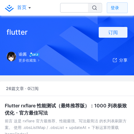
首页
登录
flutter
订阅
谕酱
更多收藏集
26篇文章 · 0订阅
Flutter rxflare 性能测试（最终推荐版）：1000 列表极致
优化・官方最佳写法
前言 这是 rxflare 官方最推荐、性能最强、写法最简洁 的长列表刷新方
案。 使用 .obsListMap / .obsList + updateAt + 下标运算符重载
items[index]