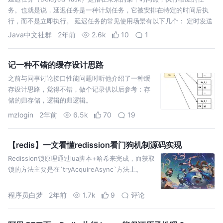
务。也就是说，延迟任务是一种计划任务，它被安排在特定的时间后执
行，而不是立即执行。 延迟任务的常见使用场景有以下几个： 定时发送
Java中文社群
2年前
2.6k
10
1
记一种不错的缓存设计思路
之前与同事讨论接口性能问题时听他介绍了一种缓
存设计思路，觉得不错，做个记录供以后参考：存
储的归存储，逻辑的归逻辑。
mzlogin
2年前
6.5k
70
19
【redis】一文看懂redission看门狗机制源码实现
Redission锁原理通过lua脚本+哈希来完成，而获取
锁的方法主要是在`tryAcquireAsync`方法上。
程序员白梦
2年前
1.7k
9
评论