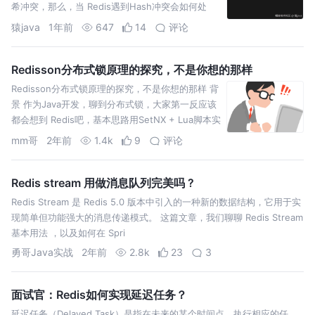
希冲突，那么，当 Redis遇到Hash冲突会如何处
理？这篇文章，我们将详细介绍Redis如何处理哈希
猿java
1年前
647
14
评论
冲突
Redisson分布式锁原理的探究，不是你想的那样
Redisson分布式锁原理的探究，不是你想的那样 背
景 作为Java开发，聊到分布式锁，大家第一反应该
都会想到 Redis吧，基本思路用SetNX + Lua脚本实
现，但都有些问题例如锁过期了业务还
mm哥
2年前
1.4k
9
评论
Redis stream 用做消息队列完美吗 ?
Redis Stream 是 Redis 5.0 版本中引入的一种新的数据结构，它用于实
现简单但功能强大的消息传递模式。 这篇文章，我们聊聊 Redis Stream
基本用法 ，以及如何在 Spri
勇哥Java实战
2年前
2.8k
23
3
面试官：Redis如何实现延迟任务？
延迟任务（Delayed Task）是指在未来的某个时间点，执行相应的任