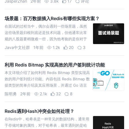
JasperZhan
2年前
3.8k
17
评论
场景题：百万数据插入Redis有哪些实现方案？
在面试的过程当中，偶尔会遇到一些场景题，虽然
这些场景题归根到底还是技术问题，但他通常比常
规的八股题要稍微难一些，因为他考验的是你对于
技术的整体理解、应用，以及变通的能力。 那么今
Java中文社群
1年前
1.2k
20
3
天咱们就来看一道，在面
利用 Redis Bitmap 实现高效的用户签到统计功能
本文详细介绍了如何利用 Redis Bitmap 类型实现高
效的用户签到统计功能。内容包括 Redis Bitmap 数
据类型的简单介绍及其应用场景，并通过 Go 语言
程序简单实现了对应功能。
陈明勇
2年前
2.1k
32
8
Redis遇到Hash冲突会如何处理？
在Redis中，哈希表是一种常见的数据结构，通常用
于存储对象的属性，对于哈希表，最常遇到的是哈