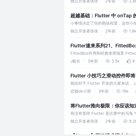
独立开发者张张
2年前
2.8
超越基础：Flutter 中 onTa
小事情决定了你的熟练程度，这些小细
们可以对代码的可维护性和最终用户体验
独立开发者张张
2年前
1.9
Flutter速来系列21、Fit
FittedBox作用和经典使用场景 Fi
适应并填充自身的边界框。这里
J船长
3年前
3.5k
9
Flutter 小技巧之滑动控件即将“抛
相信对于 Flutter 开发的大家来说， L
的时候，总会有第一反应就是给 Lis
恋猫de小郭
3年前
16k
将Flutter推向极限：你应该
有没有觉得 Flutter 是比赛中的
能技巧！ Flutter 应用程序在默认情
独立开发者张张
2年前
9.2
【Flutter】网络请求还会卡U