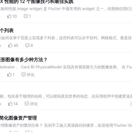
佳 UX 性能的 12 个图像技巧和最佳实践
验和性能 Image widget 是 Flutter 中最常用的 widget 之一，但我相信
的，你还应该
3
10
1
多个列表
示如何在单个页面上实现多个列表，这些列表可以水平排列、网格格式、垂直排
 实现 让我们从创建一个包含产品所有属性的产品模型开
k
45
6
像和圆形图像有多少种方法？
 CircleAvatar 、 Card 和 PhysicalModel 实现具有视觉吸引力的图像效果。 在 F
k
1
评论
一系列功能，包括基于物理的动画，可以模拟真实世界的动态，在应用程序中创建更逼
动画，探索各种类型，并演示如何在项目中实
k
14
评论
在 Flutter 中使用 flutter_gen 简化图像资产管理
手动管理图像资产的繁琐任务？ 告别手工输入资源路径的痛苦，欢迎使用“Flutter
到动态生