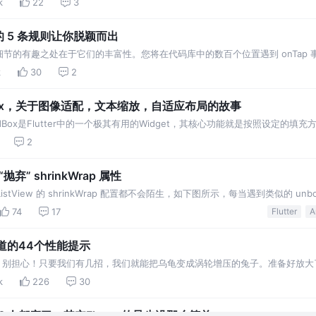
k
22
3
p 的 5 条规则让你脱颖而出
节的有趣之处在于它们的丰富性。您将在代码库中的数百个位置遇到 onTap 
产生重大的积极影响。 onTap 就是这样一
k
30
2
tedBox，关于图像适配，文本缩放，自适应布局的故事
ttedBox是Flutter中的一个极其有用的Widget，其核心功能就是按照设定的填
2
弃” shrinkWrap 属性
istView 的 shrinkWrap 配置都不会陌生，如下图所示，每当遇到类似的 unboun
74
17
Flutter
A
知道的44个性能提示
乌龟？别担心！只要我们有几招，我们就能把乌龟变成涡轮增压的兔子。准备好放大了吗
况
k
226
30
I？人都麻了，其实Flutter的异步没那么简单