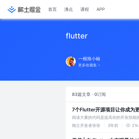
首页
沸点
课程
APP
flutter
一根辣小椒
更多收藏集
83篇文章 · 0订阅
7个Flutter开源项目让你成为更
阅读大量的代码是提高你的开发技能
是关于flutter强大的开源项目系列
独立开发者张张
3年前
21k