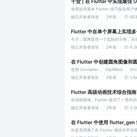
干货 | 在 Flutter 中实现最
使用这些基本 Flutter 技巧提高用户体
它的功能，仅仅显示一个图片是不够
独立开发者张张
2年前
90
Flutter 中在单个屏幕上实现
今天，我将提供一个实际的示例，演
些常用布局的组合。 下面是要做的：
独立开发者张张
2年前
6.3
在 Flutter 中创建圆角图
使用 Container 、 ClipRRect 、
独立开发者张张
2年前
1.5
Flutter 高级动画技术综合指南
在动画领域，Flutter 提供了
动。 本文将深入研究 Flutter 
独立开发者张张
2年前
2.3
你是否厌倦了在 Flutter 项目中
我将带您从手动处理图像资源的挫折