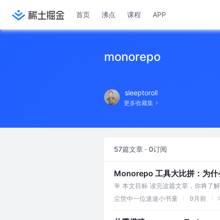
首页
沸点
课程
APP
monorepo
sleeptoroll
更多收藏集
57篇文章 · 0订阅
Monorepo 工具大比拼：为什么
🎯 本文目标 读完这篇文章，你将了解： 
择合适的工具 📖 Mono
尘世中一位迷途小书童
9月前