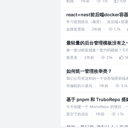
柏成
1年前
11k
109
react+nest前后端docke
学习使我快乐（痛苦），前后端+部署
金牌发育路
2年前
1.7k
最轻量的后台管理模板没有之
换一套UI框架就换一套代码模板？不
常用功能的完整性之余，模板中每个
黄景圣
2年前
21k
1
如何统一管理枚举类？
我们公司有这样的一个业务场景前端
造获取枚举 的相关接口（getEnu
学编程的小菜鸟
1年前
3.1k
基于 pnpm 和 TruboRepo 
今天创建一个 MonoRepo 的
楚。
星空下的花生
1年前
1.7k
花了一天时间, 搜刮的个人觉得