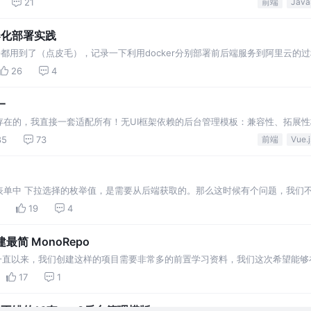
21
前端
r容器化部署实践
都用到了（点皮毛），记录一下利用docker分别部署前后端服务到阿里云的过
26
4
一
存在的，我直接一套适配所有！无UI框架依赖的后台管理模板：兼容性、拓展
部分都是可以独立抽离和替换的，并无上手成本
85
73
前端
Vue.j
表单中 下拉选择的枚举值，是需要从后端获取的。那么这时候有个问题，我们不
m），所以我们就需要对系统
19
4
搭建最简 MonoRepo
项目，一直以来，我们创建这样的项目需要非常多的前置学习资料，我们这次希望能
17
1
不错的16套vue3后台管理模版