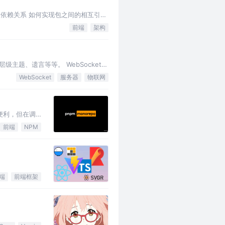
何配置依赖关系 如何实现包之间的相互引用
前端
架构
级主题、遗言等等。 WebSocket是
C…
WebSocket
服务器
物联网
了便利，但在调
前端
NPM
端
前端框架