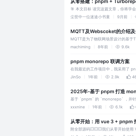
从零搭建：pnpm + Turbo
🎯 本文目标 读完这篇文章，你将学会
🏗️ 项目架构设计 最终目标 依赖关系
尘世中一位迷途小书童
9月前
MQTT及Webscoket的介绍
MQTT是为了物联网场景设计的基于TC
为了HTML5应用方便与服务器双向通讯
machiming
8年前
9.6k
pnpm monorepo 联调方案
在我最近的工作项目中，我采用了 pn
试过程中却给我带来了不小的挑战。
JinSo
1年前
2.9k
4
2025年-基于 pnpm 打造 mo
基于 `pnpm` 的 `monorepo`
xxxnine
1年前
6.1k
从零开始：用 vue 3 + pnpm
附全部源码💥💥💥我们从零开始使用 Vue