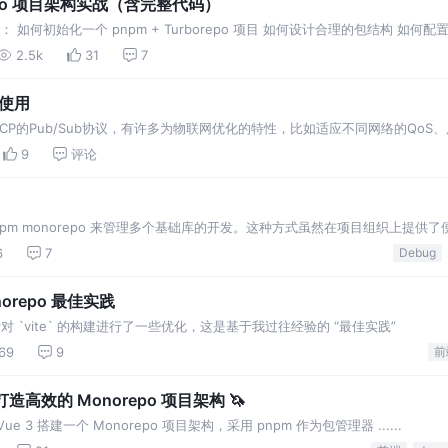
repo 项目架构实战（含完整代码）
： 如何初始化一个 pnpm + Turborepo 项目 如何设计合理的包结构 如
2.5k
31
7
及使用
P的Pub/Sub协议，有许多为物联网优化的特性，比如适应不同网络的QoS、层
而设计的协议，HTTP握手然后转TCP协议，用于取代之前的Server Push、
9
评论
pm monorepo 来管理多个基础库的开发。这种方式虽然在项目组织上提供
6
7
Debug
norepo 最佳实践
 ，并针对 `vite` 的构建进行了一些优化，这是基于我过往经验的 “最佳实践”
69
9
前
 打造高效的 Monorepo 项目架构 🦄
 3 搭建一个 Monorepo 项目架构，采用 pnpm 作为包管理器 ......