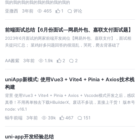
我的我的我的我的我的我的我的我的
亚撒西
3年前
465
1
评论
前端面试总结【6月份面试—网易外包、嘉联支付面试题】
2023年6月面试的两家前端开发岗位【网易外包、嘉联支付】，面试相
关提问汇总； 菜鸡好多问题回答的很混乱，哭死，爬去背基础了
AA酱紫
3年前
1.9k
2
2
uniApp新模式: 使用Vue3 + Vite4 + Pinia + Axios技术栈
构建
背景 使用Vue3 + Vite4 + Pinia + Axios + Vscode模式开发之后，感叹
真香！不用再单独去下载HBuilderX。废话不多说，直接上干货！ 版本号
node: v16.1
蜗牛前端
3年前
39k
467
151
uni-app开发经验总结