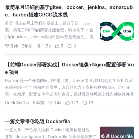
最简单且详细的基于gitee、docker、jenkins、sonarqub
e、harbor搭建CI/CD流水线
前言 博主在网上教程的基础上，进行了进一步封
装、简化了CI/CD的部署搭建教程。特点如下： 使
用的docker、jenkins等组件版本都是最新的。 各
个组件的镜像版本都是固定版本号的，不会因为后
李博帅
2年前
1.5k
5
3
面官
【前端Docker部署实战】Docker镜像+Nginx配置部署 Vu
e 项目
Docker 是一个开源的应用容器引擎，让开发者可以打包他们的应用以及
依赖包到一个可移植的容器中，该容器包含了应用程序的代码、运行环
境、依赖库、配置文件等必需的资源，通过容器就可以实现方便快速并且
与平
GeekQiaQia
5年前
14k
123
13
一篇文章带你吃透 Dockerfile
一篇文章，带你深入理解 Docker 镜像构建过程，
并对 .dockerignore 和 Dockerfile 的语法规则做了