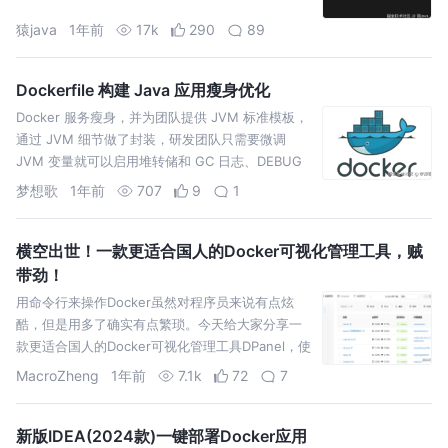
猿java
1年前
17k
290
89
Dockerfile 构建 Java 应用瘦身优化
Docker 服务瘦身，并为团队提供 JVM 标准模板，
通过 JVM 细节做了封装，研发团队只需要微调
JVM 变量就可以启用堆转储和 GC 日志、DEBUG
模式等配置。
梦想歌
1年前
707
9
1
横空出世！一款更适合国人的Docker可视化管理工具，贼
带劲！
用命令行来操作Docker虽然对程序员来说有点炫
酷，但是用多了确实有点繁琐。今天给大家分享一
款更适合国人的Docker可视化管理工具DPanel，使
用它管理Docker能彻底解放你的双手！
MacroZheng
1年前
7.1k
72
7
新版IDEA(2024款)一键部署Docker应用