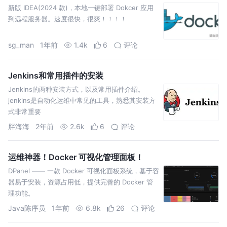
新版 IDEA(2024 款)，本地一键部署 Dokcer 应用
到远程服务器。速度很快，很爽！！！！
sg_man
1年前
1.4k
6
评论
Jenkins和常用插件的安装
Jenkins的两种安装方式，以及常用插件介绍。
jenkins是自动化运维中常见的工具，熟悉其安装方
式非常重要
胖海海
2年前
2.6k
6
评论
运维神器！Docker 可视化管理面板！
DPanel —— 一款 Docker 可视化面板系统，基于容
器易于安装，资源占用低，提供完善的 Docker 管
理功能。
Java陈序员
1年前
6.8k
26
评论