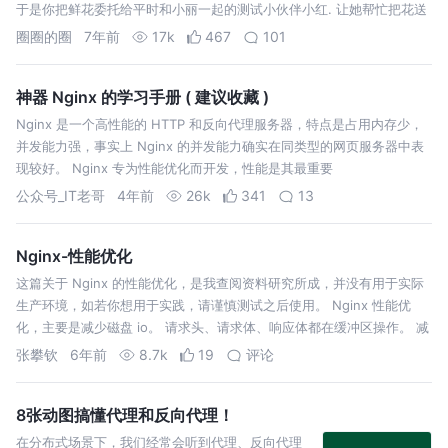
于是你把鲜花委托给平时和小丽一起的测试小伙伴小红. 让她帮忙把花送
给小丽. 这就是一个简单的代理过程, 小红作为代理帮你把花送给了小
圈圈的圈
7年前
17k
467
101
丽…
神器 Nginx 的学习手册 ( 建议收藏 )
Nginx 是一个高性能的 HTTP 和反向代理服务器，特点是占用内存少，
并发能力强，事实上 Nginx 的并发能力确实在同类型的网页服务器中表
现较好。 Nginx 专为性能优化而开发，性能是其最重要
公众号_IT老哥
4年前
26k
341
13
Nginx-性能优化
这篇关于 Nginx 的性能优化，是我查阅资料研究所成，并没有用于实际
生产环境，如若你想用于实践，请谨慎测试之后使用。 Nginx 性能优
化，主要是减少磁盘 io。 请求头、请求体、响应体都在缓冲区操作。 减
少网络 io。 gzip 压缩。前端资源也可以提前进行 gzip 压缩…
张攀钦
6年前
8.7k
19
评论
8张动图搞懂代理和反向代理！
在分布式场景下，我们经常会听到代理、反向代理