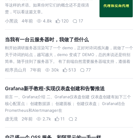
等这样的术语。如果你对它们的概念还不是很清
楚，可以看这篇文章。
小黑说
4年前
4.8k
120
17
当我有一台云服务器时，我做了些什么
刚开始调研服务器渲染写了一个 demo，正好对诗词感兴趣，就做了一个
关于诗词的站点，越写越大，demo 变成了 DEMO，总的来说还是特别
简单。随手挂到了服务器下。 有了前端自然需要服务器端支持，遵循着
简单方便好用易于上手的原则，在 parse-server 与 graphql…
程序员山月
7年前
30k
513
77
Grafana新手教程-实现仪表盘创建和告警推送
前言 一、Grafana介绍 二、Grafana仪表盘创建 仪表盘创建有如下三个
核心配置点： 创建数据源； 创建面板； 创建仪表盘； Grafana结合
Prometheus和Alertmanager在
虚无境
2年前
2.7k
11
2
自己搭一个 OSS 服务，和阿里云的一毛一样