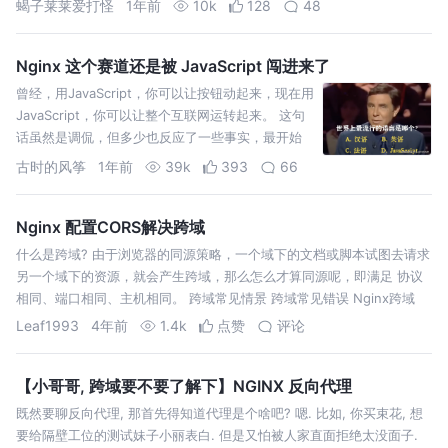
蝎子莱莱爱打怪
1年前
10k
128
48
真的很蛋疼
Nginx 这个赛道还是被 JavaScript 闯进来了
曾经，用JavaScript，你可以让按钮动起来，现在用
JavaScript，你可以让整个互联网运转起来。 这句
话虽然是调侃，但多少也反应了一些事实，最开始
古时的风筝
1年前
39k
393
66
Nginx 配置CORS解决跨域
什么是跨域? 由于浏览器的同源策略，一个域下的文档或脚本试图去请求
另一个域下的资源，就会产生跨域，那么怎么才算同源呢，即满足 协议
相同、端口相同、主机相同。 跨域常见情景 跨域常见错误 Nginx跨域
Leaf1993
4年前
1.4k
点赞
评论
【小哥哥, 跨域要不要了解下】NGINX 反向代理
既然要聊反向代理, 那首先得知道代理是个啥吧? 嗯. 比如, 你买束花, 想
要给隔壁工位的测试妹子小丽表白. 但是又怕被人家直面拒绝太没面子.