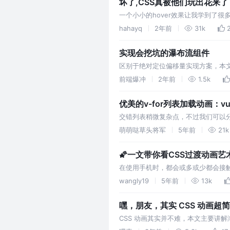
坏了,CSS真被他们玩出花来了
一个小小的hover效果让我学到了很
不然像我一样想跑路都跑不掉.
hahayq
2年前
31k
实现会挖坑的瀑布流组件
区别于绝对定位偏移量实现方案，本文
也讲了过程中遇到的代码bug，代码
前端爆冲
2年前
1.5k
优美的v-for列表加载动画：v
交错列表稍微复杂点，不过我们可以
想象力的动画设计稿，先别急着掏菜刀
萌萌哒草头将军
5年前
21k
动画延迟是十分困难的，但是我们可
🌠一文带你看CSS过渡动画
在使用手机时，都会或多或少都会接触
场景。这些动画无时无刻不在 优化 
wangly19
5年前
13k
中引导用户进行接下来的行为。并给
嘿，朋友，其实 CSS 动画超简
CSS 动画其实并不难，本文主要讲
画。 走过路过不要错过🐶🚀