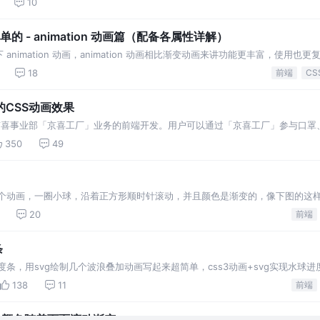
10
的 - animation 动画篇（配备各属性详解）
nimation 动画，animation 动画相比渐变动画来讲功能更丰富，使用也
看本篇可以更方便吸收。 常见使用
18
前端
CS
CSS动画效果
了京喜事业部「京喜工厂」业务的前端开发。用户可以通过「京喜工厂」参与口罩
可以通过「京喜」小程序首页访问该活动。 活动在上线一个月后，PV达到千万
350
49
个动画，一圈小球，沿着正方形顺时针滚动，并且颜色是渐变的，像下图的这样
滚动，小球的间距是均匀的 小球在矩形直角的时候会沿
20
前端
条
度条，用svg绘制几个波浪叠加动画写起来超简单，css3动画+svg实现水球进
138
11
前端
：颜色随着页面滚动渐变