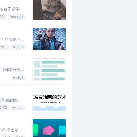
各位不断学习,
SS
React.js
之间的优缺点，
JavaScript
Vue.js
设计师拿来充满
om设置不同的
Vue.js
是动画的应用
操作能够无形
CSS
Vue.js
SS 渐变动