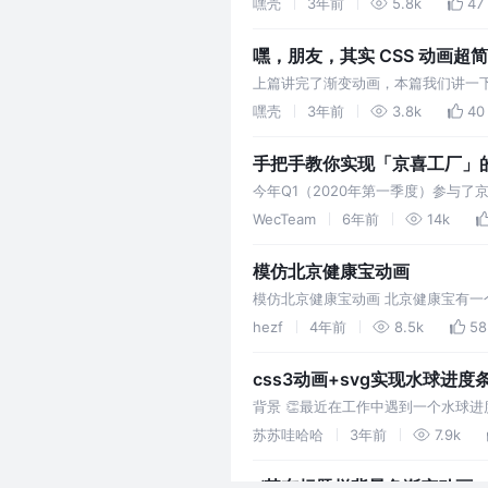
嘿壳
3年前
5.8k
47
嘿，朋友，其实 CSS 动画超简单
上篇讲完了渐变动画，本篇我们讲一下 a
相通之处也很多，建议看完上篇再来
嘿壳
3年前
3.8k
40
手把手教你实现「京喜工厂」的
今年Q1（2020年第一季度）参与
能趣味造物，又能免费领奖品。目前
WecTeam
6年前
14k
模仿北京健康宝动画
模仿北京健康宝动画 北京健康宝有一
关键信息： 小球沿着矩形顺时针连续
hezf
4年前
8.5k
58
css3动画+svg实现水球进度
背景 👏最近在工作中遇到一个水球进
苏苏哇哈哈
3年前
7.9k
⚡某东标题栏背景色渐变动画