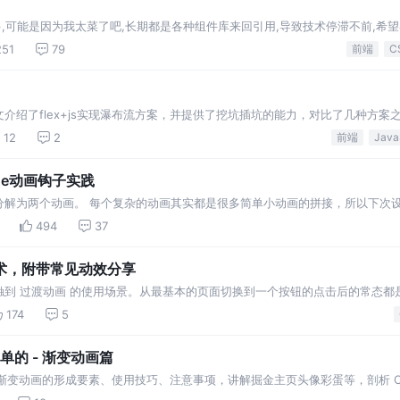
多,可能是因为我太菜了吧,长期都是各种组件库来回引用,导致技术停滞不前,希望
251
79
前端
C
介绍了flex+js实现瀑布流方案，并提供了挖坑插坑的能力，对比了几种方案
优化点。
12
2
前端
ue动画钩子实践
分解为两个动画。 每个复杂的动画其实都是很多简单小动画的拼接，所以下次
，仔细分析下动画的组成部分，可能也没有那么难。 想在动画上根据不同的d
494
37
以很方便的给…
艺术，附带常见动效分享
到 过渡动画 的使用场景。从最基本的页面切换到一个按钮的点击后的常态都
（欺骗）着我们的大脑，加强我们对一件事情的认知度。不同情况下不同的动画
174
5
人脑一定反应的…
单的 - 渐变动画篇
解渐变动画的形成要素、使用技巧、注意事项，讲解掘金主页头像彩蛋等，剖析 C