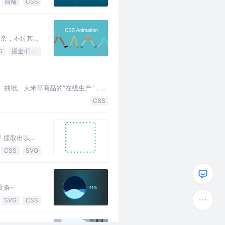
前端
CSS
更复杂，不过其中
S
掘金·日新计划
、抽纸、大米等商品的“在线生产”，既
的量级，引人注目。有不少前端同学…
CSS
 提取出以下
CSS
SVG
度条~
SVG
CSS