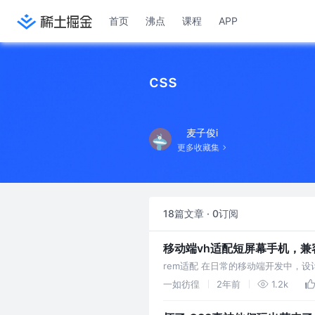
首页
沸点
课程
APP
css
麦子俊i
更多收藏集
18篇文章 · 0订阅
移动端vh适配短屏幕手机，兼
rem适配 在日常的移动端开发中，设
iPhone X 在微信内置浏览器的宽高
一如彷徨
2年前
1.2k