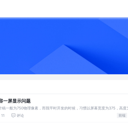
容一屏显示问题
计稿一般为750物理像素，而我平时开发的时候，习惯以屏幕宽度为375，高度为
) ，如下图所示： 该页面是使用
11
评论
前端