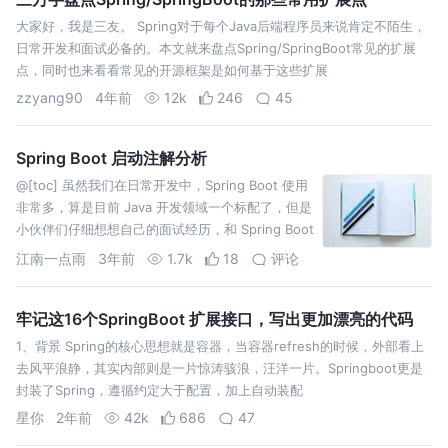
大家好，我是三友。 Spring对于每个Java后端程序员来说肯定不陌生，
日常开发和面试必备的。本文就来盘点Spring/SpringBoot常见的扩展
点，同时也来看看常见的开源框架是如何基于这些扩展
zzyang90
4年前
12k
246
45
Spring Boot 启动注解分析
@[toc] 虽然我们在日常开发中，Spring Boot 使用
非常多，算是目前 Java 开发领域一个标配了，但是
小伙伴们仔细想想自己的面试经历，和 Spring Boot
相关的面试题都有哪些？个
江南一点雨
3年前
1.7k
18
评论
牢记这16个SpringBoot 扩展接口，写出更加漂亮的代码
1、背景 Spring的核心思想就是容器，当容器refresh的时候，外部看上
去风平浪静，其实内部则是一片惊涛骇浪，汪洋一片。Springboot更是
封装了Spring，遵循约定大于配置，加上自动装配
星你
2年前
42k
686
47