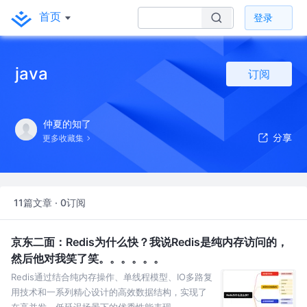
首页
登录
java
订阅
仲夏的知了
更多收藏集
11篇文章 · 0订阅
京东二面：Redis为什么快？我说Redis是纯内存访问的，
然后他对我笑了笑。。。。。。
Redis通过结合纯内存操作、单线程模型、IO多路复
用技术和一系列精心设计的高效数据结构，实现了
在高并发、低延迟场景下的优秀性能表现。