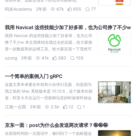
码农Academy
2年前
67k
655
77
我用 Navicat 这些技能少加了好多班，也为公司挣了不少w
我用 Navicat 的这些技能少加了好多班，也为公司
挣了不少w 本文我将结合我过去的实践，给大家推
荐一款数据库的运维工具。给大家呈现一下竟然可
以用 Navicat 解决这些实际问题 。
uzong
2年前
41k
380
159
一个简单的案例入门 gRPC
这篇文章本来要在年前和小伙伴们见面，但是因为
我之前的 Mac 系统版本是 10.13.6，这个版本比较
老，时至今天在运行一些新鲜玩意的时候有时候会
有一些 BUG（例如运行最新版的 Nacos 等），运
江南一点雨
3年前
2.5k
12
1
京东一面：post为什么会发送两次请求？🤪🤪🤪
在前段时间的一次面试中，被问到了一个如标题这