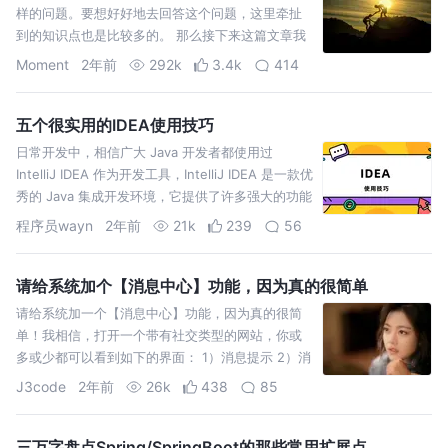
样的问题。要想好好地去回答这个问题，这里牵扯
到的知识点也是比较多的。 那么接下来这篇文章我
们就一点一点开始引出这个问题。
Moment
2年前
292k
3.4k
414
五个很实用的IDEA使用技巧
日常开发中，相信广大 Java 开发者都使用过
IntelliJ IDEA 作为开发工具，IntelliJ IDEA 是一款优
秀的 Java 集成开发环境，它提供了许多强大的功能
和快捷键，可以帮助开发
程序员wayn
2年前
21k
239
56
请给系统加个【消息中心】功能，因为真的很简单
请给系统加一个【消息中心】功能，因为真的很简
单！我相信，打开一个带有社交类型的网站，你或
多或少都可以看到如下的界面： 1）消息提示 2）消
息列表 这样 这样 那，这就是我们今天要聊的【消息
J3code
2年前
26k
438
85
中心】。
三万字盘点Spring/SpringBoot的那些常用扩展点