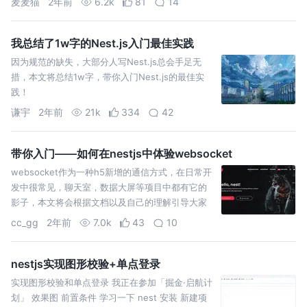
麦麦猫
2年前
6.2k
81
14
我总结了1w字的Nest.js入门最佳实践
因为规范的缺失，大部分人写Nest.js总会手足无
措，本文将总结1w字，带你入门Nest.js的最佳实
践！
谦宇
2年前
21k
334
42
带你入门——如何在nestjs中体验websocket
websocket作为一种h5新增的通信方式，在日常开
发中很常见，聊天室，数据大屏等项目中都有它的
影子，本文将会根据文档以及自己的理解引导大家
学习如何在nestjs中实现websocket，并且会搭配
cc_gg
2年前
7.0k
43
10
nestjs实现图形校验+单点登录
实现图形校验和单点登录 我正在参加「掘金·启航计
划」 效果图 前置条件 学习一下 nest 安装 新建项