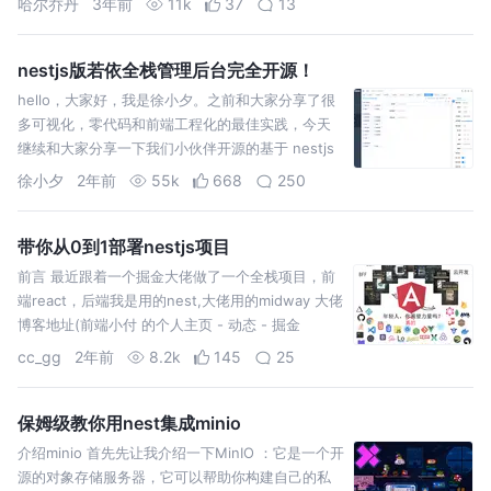
哈尔乔丹
3年前
11k
37
13
nestjs版若依全栈管理后台完全开源！
hello，大家好，我是徐小夕。之前和大家分享了很
多可视化，零代码和前端工程化的最佳实践，今天
继续和大家分享一下我们小伙伴开源的基于 nestjs
的若依全栈管理系统。 相信前端小伙伴对若依管理
徐小夕
2年前
55k
668
250
系统并
带你从0到1部署nestjs项目
前言 最近跟着一个掘金大佬做了一个全栈项目，前
端react，后端我是用的nest,大佬用的midway 大佬
博客地址(前端小付 的个人主页 - 动态 - 掘金
(juejin.cn) 最近项目也是部署
cc_gg
2年前
8.2k
145
25
保姆级教你用nest集成minio
介绍minio 首先先让我介绍一下MinIO ：它是一个开
源的对象存储服务器，它可以帮助你构建自己的私