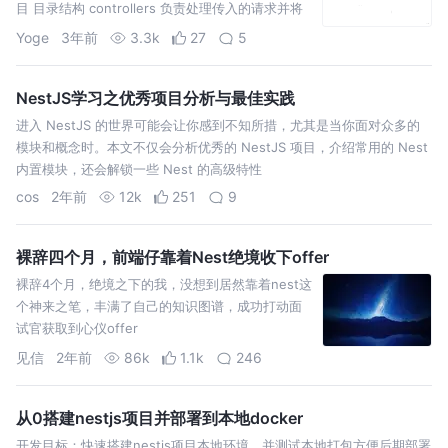
目 目录结构 controllers 负责处理传入的请求并将
响应返回给客户端。(定义路由等) c
Yoge
3年前
3.3k
27
5
NestJS学习之优秀项目分析与最佳实践
进入 NestJS 的世界可能会让你感到不知所措，尤其是当你面对众多的
模块和概念时。本文不仅会分析优秀的 NestJS 项目，介绍常用的 Nest
内置模块，还会解锁一些 Nest 的高级特性
cos
2年前
12k
251
9
裸辞四个月，前端仔靠着Nest绝境收下offer
裸辞4个月，绝境之下的我，没想到居然靠着nest这
个神来之笔，丰满了自己的知识图谱，成功打动面
试官获取到心仪offer
见信
2年前
86k
1.1k
246
从0搭建nestjs项目并部署到本地docker
开发目标：快速搭建nestjs项目本地环境，并测试本地打包方便后期部署