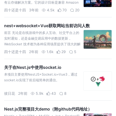
有云存储解决方案。它的设计目标是兼容 Amazon
S3（Simple Storage Servi
四十还是十四
3年前
4.5k
70
20
nest+websocket+Vue获取网站当前访问人数
前言 无论是在线游戏中的多人互动、社交平台上的
实时通知，还是金融交易应用中的数据更新，
WebSocket 技术都为各种应用场景提供了强大的解
决方案。通过在浏览器和服务器之间建立持久的连
四十还是十四
2年前
1.6k
29
5
接，WebSoc
关于在Nest.js中使用socket.io
本项目主要使用NestJS+Socket.io+Vue3，通过
socket.io实现了前后端简单的通信。
彼日花
2年前
5.9k
43
8
Nest.js完整项目大demo（附github代码地址）
Nestjs + TypeORM + MySQL + Jwt + Docker实