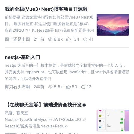
我的全栈(Vue3+Nest)博客项目开源啦
前情提要 这篇文章将指导你如何部署Vue3+Nest项
目。 服务器配置 我这里使用服务器配置是2核4G，
应该2核2G也可以 Nest部署 因为我很多配置是使用
宝塔的，所以下文很多部分我会使用宝塔进行部
四十还是十四
2年前
8.8k
134
41
nestjs-基础入门
nestjs 为后台的一门技术框架，是前端转向全栈非常好的一个切入点，
其完美支持 typescript，也可以使用JavaScript，且nestjs具备渐进增强
的能力，可以边开发边学习
剪刀石头布啊
2年前
5.5k
50
12
【在线聊天室😻】前端进阶全栈开发🔥
私聊、聊天室
Nestjs+TypeOrm(Mysql)+JWT+Socket.IO 🎉
React18/服务端渲染Nextjs+Redux-
toolkit+styled-components🎉