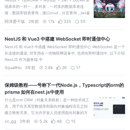
现基本的一对一，多对多，一对多的数据库表连
接，数据库链表查询，接口crud，分页查询，jwt鉴
权，密码加密处理。
阿泽爱干饭
2年前
17k
325
55
NestJS 和 Vue3 中搭建 WebSocket 即时通信中心
NestJS 和 Vue3 中搭建 WebSocket 即时通信中心 WebSocket 是一个
长连接的通道, 经常用在一些物联网设备中, 也用在即时通信中. 以下介绍
NestJS 作为服务端 中
SquallHu
2年前
2.8k
26
17
保姆级教程——号称下一代Node.js，Typescript的orm的
prisma 如何在nest.js中使用
什么是orm ORM（对象关系映射）是一种技术或工
具，用于在关系型数据库和面向对象编程语言之间
建立映射关系。它允许开发人员使用面向对象的方
式来操作数据库，而无需直接编写复杂的 SQL 查
cc_gg
2年前
5.2k
48
15
询。 ORM