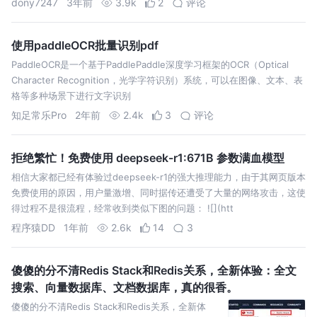
dony7247
3年前
3.9k
2
评论
使用paddleOCR批量识别pdf
PaddleOCR是一个基于PaddlePaddle深度学习框架的OCR（Optical
Character Recognition，光学字符识别）系统，可以在图像、文本、表
格等多种场景下进行文字识别
知足常乐Pro
2年前
2.4k
3
评论
拒绝繁忙！免费使用 deepseek-r1:671B 参数满血模型
相信大家都已经有体验过deepseek-r1的强大推理能力，由于其网页版本
免费使用的原因，用户量激增、同时据传还遭受了大量的网络攻击，这使
得过程不是很流程，经常收到类似下图的问题： ![](htt
程序猿DD
1年前
2.6k
14
3
傻傻的分不清Redis Stack和Redis关系，全新体验：全文
搜索、向量数据库、文档数据库，真的很香。
傻傻的分不清Redis Stack和Redis关系，全新体