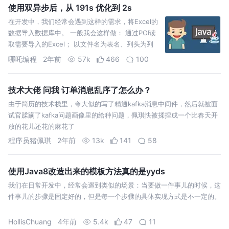
使用双异步后，从 191s 优化到 2s
在开发中，我们经常会遇到这样的需求，将Excel的
数据导入数据库中。 一般我会这样做： 通过POI读
取需要导入的Excel； 以文件名为表名、列头为列
名、并将数据拼接成sql；
哪吒编程
2年前
57k
466
100
技术大佬 问我 订单消息乱序了怎么办？
由于简历的技术栈里，夸大似的写了精通kafka消息中间件，然后就被面
试官蹂躏了kafka问题画像里的给种问题，佩琪快被揉捏成一个比春天开
放的花儿还花的麻花了
程序员猪佩琪
2年前
13k
141
58
使用Java8改造出来的模板方法真的是yyds
我们在日常开发中，经常会遇到类似的场景：当要做一件事儿的时候，这
件事儿的步骤是固定好的，但是每一个步骤的具体实现方式是不一定的。
HollisChuang
4年前
5.4k
47
11