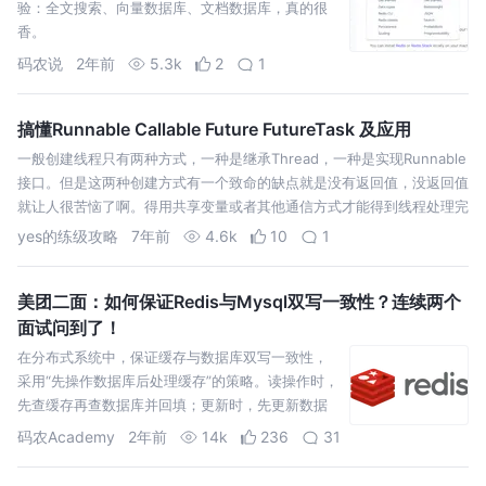
验：全文搜索、向量数据库、文档数据库，真的很
香。
码农说
2年前
5.3k
2
1
搞懂Runnable Callable Future FutureTask 及应用
一般创建线程只有两种方式，一种是继承Thread，一种是实现Runnable
接口。但是这两种创建方式有一个致命的缺点就是没有返回值，没返回值
就让人很苦恼了啊。得用共享变量或者其他通信方式才能得到线程处理完
的结果，就有点麻烦。 还有一般不提倡使用继承Thread来创建线程方
yes的练级攻略
7年前
4.6k
10
1
式，因…
美团二面：如何保证Redis与Mysql双写一致性？连续两个
面试问到了！
在分布式系统中，保证缓存与数据库双写一致性，
采用“先操作数据库后处理缓存”的策略。读操作时，
先查缓存再查数据库并回填；更新时，先更新数据
库，通过binlog异步删除缓存
码农Academy
2年前
14k
236
31