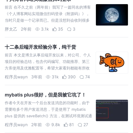
前言 在不久之前（两年前）我写了一篇同名的博客
《个人博客网站实现微信扫码登录（附源码）》，
当时只是做一个记录而已。但是没想到会收到很多
“猿友”的私聊， “代码跑不起来”、“实现原理”、“测
胖太乙
2年前
3.1k
35
3
试网址访问不
十二条后端开发经验分享，纯干货
前言 本文是博主从事后端开发以来，对公司、个人
项目的经验总结，包含代码编写、功能推荐、第三
方库使用及优雅配置等，希望大家看到都能有所收
获 博主github地址: https://github.com/
程序员wayn
3年前
31k
390
74
mybatis plus很好，但是我被它坑了！
作者今天在开发一个后台发送消息的功能时，由于
需要给多个用户发送消息，于是使用了 mybatis
plus 提供的 saveBatch() 方法，在测试环境测试通
过上预发布后，测试反应发送消息接口很慢得
程序员wayn
2年前
9.8k
81
27