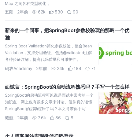
Map 之间各种类型转化 。
五阳
2年前
62k
530
90
新来的一个同事，把SpringBoot参数校验玩的那叫一个优
雅
Spring Boot Validation简化参数校验，整合Bean
Validation，支持分组验证。包括@Validated注解、
各种验证注解，提高代码质量和可维护性。
码农Academy
2年前
24k
184
71
面试官：SpringBoot的启动流程熟悉吗？手写一个怎么样
SpringBoot的启动流程可以说是面试中常考的一个
知识点，网上也有很多文章来讨论。但你真的读懂
SpringBoot的启动逻辑了吗？本文将带你手写
SpringBooot，让你更加透彻理解其启动逻辑。
毅航
2年前
7.6k
86
8
个人博客网站实现微信扫码登录