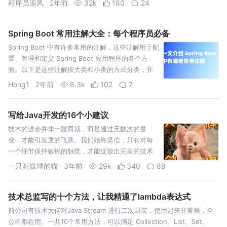
程序员追风
2年前
32k
180
24
Spring Boot 常用注解大全：每个程序员必备
Spring Boot 中有许多常用的注解，这些注解用于配
置、管理和定义 Spring Boot 应用程序的各个方
面。以下是这些注解按大类和小类的方式分类，并
附有解释和示例。 一、Spring Boo
Hong1
2年前
6.3k
102
7
写给Java开发的16个小建议
技术的进步并非一蹴而就，而是通过无数次的量
变，才能引发质的飞跃。我们始终坚信，只有对每
一个细节保持敏锐的触觉，才能绽放出完美的技术
之花。
一只叫煤球的猫
3年前
29k
340
89
技术总监写的十个方法，让我精通了lambda表达式
前公司有技术大佬对Java Stream 进行二次封装，使用起来非常爽，全
公司都在用。一共10个常用方法，可以满足 Collection、List、Set、