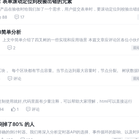
：表单滚动定位到校验出错的元素
，产品在验收时给我们加了一个需求，用户提交表单时，要滚动定位到校验出错
烦，主要是涉及到多个子表单组件通信，还要计算元素在页
88
17
3简单分析
树》 上文中简单介绍了四叉树的一些实现和应用场景 本篇文章应评论区各位小伙
对于D3部分简单分析。
2
前
的区块 。 每个区块都有节点容量。当节点达到最大容量时，节点分裂。 树状数
Access Search Ins
6
评论
前
制使用就好,代码里面有少量注释，可以帮助大家理解，html可以直接运行
94
1
评论
掉了80% 的人
确的倒计时器。我们将深入分析定时器API的选择、事件循环的影响、以及时
时的精确性和效率。