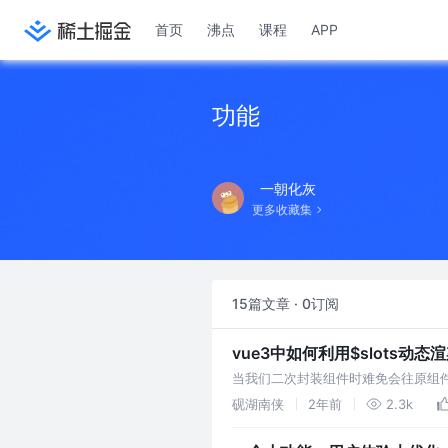
首页
沸点
课程
APP
功能
一朝化灰
更多收藏集
15篇文章 · 0订阅
vue3中如何利用$slots动态
当我们二次封装组件时难免会往原组件
砚湖南侠
2年前
2.3k