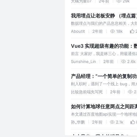
大橘为重07
2年前
29k
我用埋点让老板安静 （埋点篇
数据埋点与我们的产品息息相关，大
产品，是工作中的一节必修课
AboutIt
2年前
18k
Vue3 实现超级有趣的功能
前言 大家好，我是林三心，用最通俗
跟数字有关的网页的时候，可能你会发现
Sunshine_Lin
2年前
2.6k
产品经理：“一个简单的复制功
刚入职时，遇到了一个线上 bug，
谁验收的？”，因为我刚来还闲着，
比较急前端先写死
2年前
2
如何计算地球任意两点之间距
本文通过百度地图api实现一个地球地图
孙_华鹏
2年前
2.1k
小小导出，我大前端足矣！