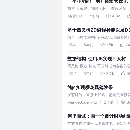
一个小功能，用户体验大优化
前言 大家好，我是阿林。 前段时间
这样： 我说：做这个应该会比较麻
前端阿林
4年前
4.8k
基于四叉树2D碰撞检测以及D
前言 《数据结构-使用JS实现四叉
四叉树实现一下2D的碰撞检测,以及
_镜尘
5年前
1.5k
24
数据结构-使用JS实现四叉树
四叉树 概述 特点 可分解成为各自
元树法加以区分。 四叉树复杂度 时间复杂度 
_镜尘
5年前
2.2k
1
纯js实现樱花飘落效果
没有讲解，直接上代码，需要的直接复
MerkleJqueryRu
2年前
8
阿里面试：写一个倒计时功能刷
本文将探讨如何实现高性能、稳定且准
提供最佳实践和代码示例，确保倒计