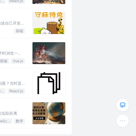
JavaScript
React.js
描述自己开发的
前端
平时浏览一些
前端
Vue.js
问题？当时是
JavaScript
React.js
间的实际距离
TypeScript
数学