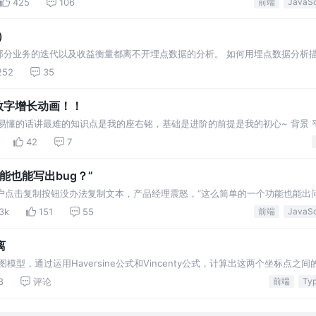
425
106
前端
）
部分业务的迭代以及收益衡量都离不开埋点数据的分析。 如何用埋点数据分析
252
35
：数字增长动画！！
易懂的话讲最难的知识点是我的座右铭，基础是进阶的前提是我的初心~ 背景 
数字并不是直接从 0 变成 99999 的，这
42
7
能也能写出bug？”
用户点击复制按钮没办法复制文本，产品经理震怒，“这么简单的一个功能也能出
就把我派去解决这个问题。
3k
151
55
前端
离
模型，通过运用Haversine公式和Vincenty公式，计算出这两个坐标点之
8
评论
前端