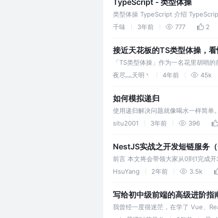
TypeScript - 类型体操
类型体操 TypeScript 介绍 TypeS
TypeScript 本身是没有改变Java
千味
3年前
777
2
接近天花板的TS类型体操，看
「TS类型体操」作为一名花里胡哨
端届的体操运动员，和奥运健儿们一
夜尽灬天明丶
4年前
45k
如何模拟递归
使用递归解决问题就像喝水一样简单
于程序员面试中，想要在现场写对非
situ2001
3年前
396
NestJS实战之开发短链服务
前言 本文将会带领大家从0到1完成
空洞的大话、套话，我需要做的是脚
HsuYang
2年前
3.5k
写给初中级前端的高级进阶指
我曾经一度很迷茫，在学了 Vue、
工程师所遇到共同问题，