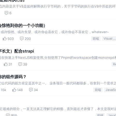
点内容是关于V8是如何解释执行字节码的，关于字节码的执行在V8中所处的环
，本文会通过描述一个官方的例子来帮助大家理解，文末会有已经完成的系列文
6
能会惊艳到你的一个小功能）
，或许惊艳、或许失望、或许你会喜欢它，或许你会不喜欢它，whatever~
503
200
前端
Visual Studio Code
长文）配合strapi
速上手NextJS框架使用,分别使用了Pnpm的workspace创建monorep
31
39
R
位你的组件源码？
定位代码的能力肯定是其中之一。 业务项目一般代码都很多，你拿到一个需求
 特别是接手别人写的代码的时候。 大家都是怎么在不
15k
148
34
前端
于它最难的部分，一直无法真正理解它的精髓，直到最近才弄懂了，本文是我对
的地位 在前端环境下，面向对象思想作用其实并不大，
评论
前端