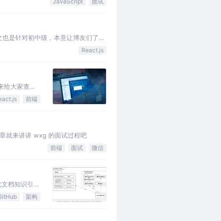
JavaScript
面试
，本文也是针对初中级，本意让博友们了解
React.js
来给大家查缺
eact.js
前端
章就来讲讲 wxg 的面试过程吧
前端
面试
微信
化文档知识引擎
GitHub
架构