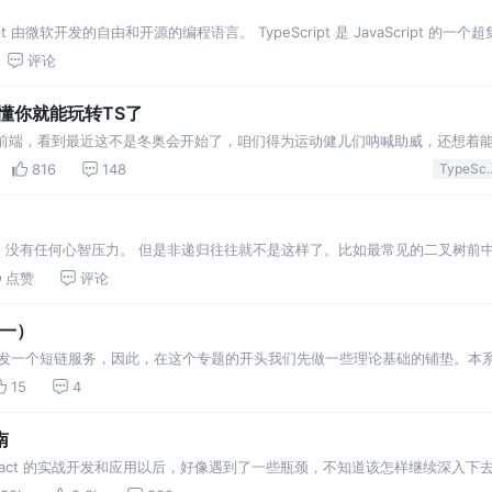
cript 由微软开发的自由和开源的编程语言。 TypeScript 是 JavaScript 的一个
评论
懂你就能玩转TS了
的前端，看到最近这不是冬奥会开始了，咱们得为运动健儿们呐喊助威，还想着
起感受在冬天运动的魅力， 下面，我们就开始做操吧！
816
148
TypeS
。没有任何心智压力。 但是非递归往往就不是这样了。比如最常见的二叉树前
递归遍历，还是非常不简单的。
点赞
评论
（一）
开发一个短链服务，因此，在这个专题的开头我们先做一些理论基础的铺垫。本
踏实地的向各位读者传递有用的知
15
4
南
React 的实战开发和应用以后，好像遇到了一些瓶颈，不知道该怎样继续深入