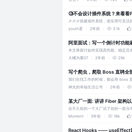
🧐不会设计插件系统？来看看Pi
🎉🎉🎉搭建插件系统，使应用可
youth君
2年前
3.1k
阿里面试：写一个倒计时功能刷
本文将探讨如何实现高性能、稳定且准
提供最佳实践和代码示例，确保倒计
大橘为重07
2年前
29k
写个爬虫，爬取 Boss 直聘
我们在找工作的时候，都会用 boss
我们简历优化的方向，甚至是平时学
神光的幸福生活公号
2年前
某大厂一面: 讲讲 Fiber 架
在不久前的一个大厂试下你的一面当中
这个。关于 React 的,10 篇里面有 5
Moment
3年前
18k
React Hooks —— useEffec