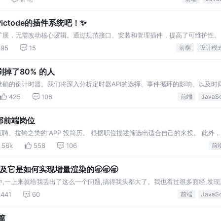
ctode的插件系统吧！✨
灵活扩展，无需改动核心逻辑。通过规范接口、安装和管理插件，提高了可维护性。
95
15
前端
设计模
掉了80% 的人
确的倒计时器。我们将深入分析定时器API的选择、事件循环的影响、以及时
时的精确性和效率。
425
106
前端
全部前端岗位
 直聘、拉钩之类的 APP 投简历。 根据职位描述筛选出适合自己的来投。 此外
习的方向。 所以我觉得招聘网站的职位描述
56k
558
106
前
构以及它是如何实现增量渲染的🥱🥱🥱
,一上来就给我丢出了这么一个问题,搞得我头都大了。我也看过很多面经,发
 篇都会问到 Fiber 相关的。
441
60
前端
t篇