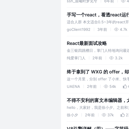
ssh_晨曦时梦见兮
6年前
4
手写一个react，看透react
适合人群 本文适合0.5~3年的rea
整个react的执行过程。 写源码之前
goClient1992
3年前
4.7k
React最新面试攻略
金三银四跳槽日，掌门人特地询问最近
补漏
纯爱掌门人
2年前
3.2k
终于拿到了 WXG 的 offer，
这一个月里，分别 offer 了小米
UAENA
2年前
54k
不得不安利的富文本编辑器，
hello，大家好，我是徐小夕。之
Nocode/WEP。在研究文档编辑
徐小夕
2年前
37k
2
V8引擎详解（四）——字节