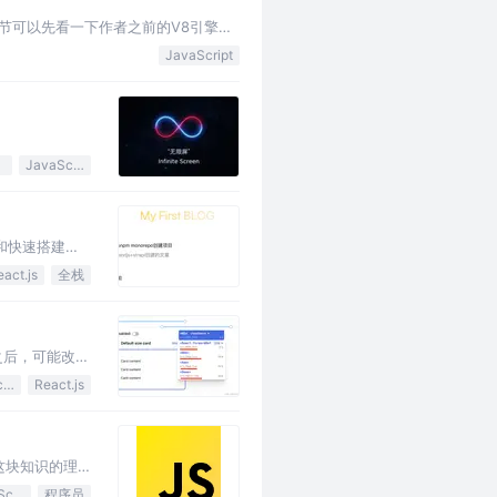
节可以先看一下作者之前的V8引擎详
章的链接，本系列文章还在不断更新欢
JavaScript
JavaScript
o和快速搭建自
eact.js
全栈
之后，可能改起
JavaScript
React.js
这块知识的理
JavaScript
程序员