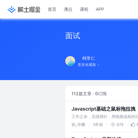
首页
沸点
课程
APP
面试
柯常仁
更多收藏集
112篇文章 · 0订阅
Javascript基础之鼠标拖拉拽
工作之余，见缝插针，用拖拽选框的功能
能，欢迎交流
孙_华鹏
3年前
874