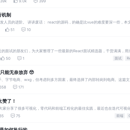
39k
9.0k
399
运行机制
ct开发人员的进阶。 讲讲废话： react的源码，的确是比vue的难度要深一些
的必备
51
10
的面试的朋友们，为大家整理了一些最新的React面试精选题，干货满满，用
50
1
面试
R
却只能无奈放弃 🥺
、快手、字节电商、wxg，但考虑到多方因素，最终选择了内部转岗到电商。这篇文
658
171
太赞了！
前和大家分享了很多可视化，零代码和前端工程化的最佳实践，最近也在迭代可视
器的时候也发现了很多优秀的开源项目，从中吸取
35
75
前端
码是如何执行的