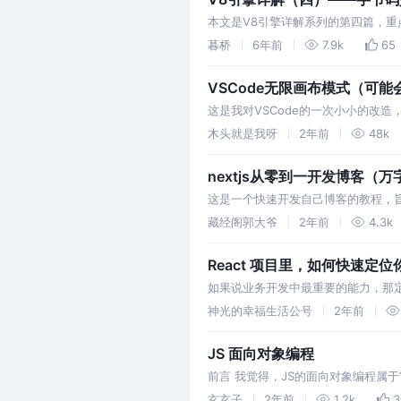
本文是V8引擎详解系列的第四篇，重
解（三）——从字节码看V8的演变
暮桥
6年前
7.9k
65
迎…
VSCode无限画布模式（可
这是我对VSCode的一次小小的改造
木头就是我呀
2年前
48k
nextjs从零到一开发博客（万字
这是一个快速开发自己博客的教程，旨在快
己的cms平台
藏经阁郭大爷
2年前
4.3k
React 项目里，如何快速定
如果说业务开发中最重要的能力，那
来不难，但是要定位在哪里改比较难。
神光的幸福生活公号
2年前
JS 面向对象编程
前言 我觉得，JS的面向对象编程属
解。 先说一下面向对象编程在JS中
玄玄子
2年前
1.2k
3