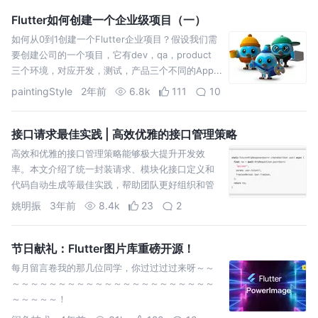
Flutter如何创建一个企业级项目（一）
如何从0到1创建一个Flutter企业项目？假设我们需
要创建公司的一个项目，它有dev，qa，product
三个环境，对应开发，测试，产品三个不同的App...
paintingStyle
2年前
6.8k
111
10
接口请求最佳实践 | 高效优雅的接口管理策略
高效和优雅的接口管理策略能够极大提升开发效
率。本文介绍了统一封装请求、模块化接口定义和
代码自动生成等最佳实践，帮助团队更好组织和管
理接口，减少重复工作，提高代码质量，实现高效
姚明振
3年前
8.4k
23
2
而优雅的接口开发和管理。
节日献礼：Flutter图片库重磅开源！
每月留言卷我的那几位同学，你过过过过来呀～～
～～～～～～～～～～～～～～～～～～～～～～
～～～～～！