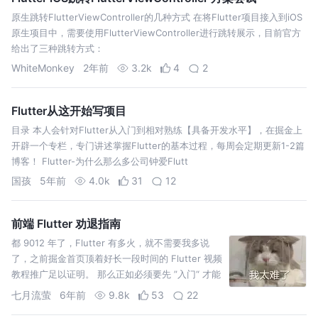
原生跳转FlutterViewController的几种方式 在将Flutter项目接入到iOS
原生项目中，需要使用FlutterViewController进行跳转展示，目前官方
给出了三种跳转方式：
WhiteMonkey
2年前
3.2k
4
2
Flutter从这开始写项目
目录 本人会针对Flutter从入门到相对熟练【具备开发水平】，在掘金上
开辟一个专栏，专门讲述掌握Flutter的基本过程，每周会定期更新1-2篇
博客！ Flutter-为什么那么多公司钟爱Flutt
国孩
5年前
4.0k
31
12
前端 Flutter 劝退指南
都 9012 年了，Flutter 有多火，就不需要我多说
了，之前掘金首页顶着好长一段时间的 Flutter 视频
教程推广足以证明。 那么正如必须要先 ”入门“ 才能
”出门“，那么前端劝退 Flutter 前也必须得先了解
七月流萤
6年前
9.8k
53
22
Flutter。 ......然后劝退=_=。【想直…