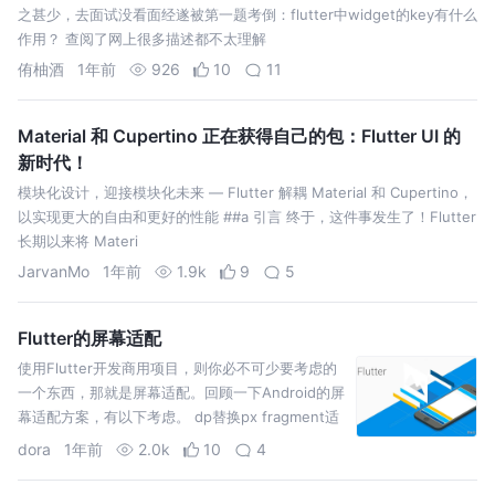
之甚少，去面试没看面经遂被第一题考倒：flutter中widget的key有什么
作用？ 查阅了网上很多描述都不太理解
侑柚酒
1年前
926
10
11
Material 和 Cupertino 正在获得自己的包：Flutter UI 的
新时代！
模块化设计，迎接模块化未来 — Flutter 解耦 Material 和 Cupertino，
以实现更大的自由和更好的性能 ##a 引言 终于，这件事发生了！Flutter
长期以来将 Materi
JarvanMo
1年前
1.9k
9
5
Flutter的屏幕适配
使用Flutter开发商用项目，则你必不可少要考虑的
一个东西，那就是屏幕适配。回顾一下Android的屏
幕适配方案，有以下考虑。 dp替换px fragment适
配平板以及使用不同分辨率的布局 百分比
dora
1年前
2.0k
10
4