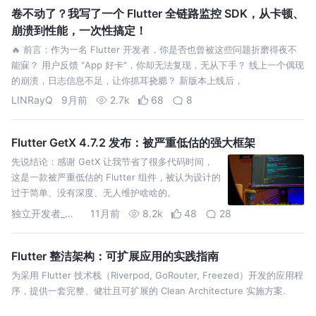
卷不动了？我写了一个 Flutter 全链路监控 SDK，从卡顿、
崩溃到性能，一次性搞定！
🔥 前言：作为一名 Flutter 开发者，你是否也曾被这些问题折磨得夜不
能寐？ 用户反馈 "App 好卡"，你却无法复现，无从下手？ 线上一个偶现
的崩溃，日志信息不足，让你抓耳挠腮？ 新版本上线后，
LINRayQ
9月前
2.7k
68
8
Flutter GetX 4.7.2 发布：被严重低估的强大框架
先说结论：感谢 GetX 让我节省了很多代码时间，
这是一款被严重低估的 Flutter 组件，被认为设计的
过于简单、没有深度、无人维护啥啥的。
独立开发者_猫哥
11月前
8.2k
48
28
Flutter 整洁架构：可扩展应用的实践指南
为采用 Flutter 技术栈（Riverpod, GoRouter, Freezed）开发的应用程
序，提供一套完整、健壮且可扩展的 Clean Architecture 实施方案.