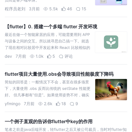
程序员老刘
3月前
5.5k
46
15
【flutter】0. 搭建一个多端 flutter 开发环境
最近在做一个智能家居的应用，可能需要用到 APP
与设备之间的交互。所以就寻思自己搞一下。就选
了现在相对比较居中开发起来和 React 比较相似的
flutter。
dev
7月前
1.0k
5
评论
flutter项目大量使用.obs会导致项目性能极度下降吗
简短的回答是：一般情况下不会，甚至在很多场景
下，大量使用 .obs 反而比传统的 setState 性能更
好。 但凡事都有“但是”。如果使用姿势不对，确实
会导致内存占用增加或帧率下降。 我们需要从**
yfmingo
7月前
2.6k
18
9
一个例子直观的告诉你flutter中key的作用
笔者之前是java后端开发，转flutter之后又被公司裁员，当时对flutter知