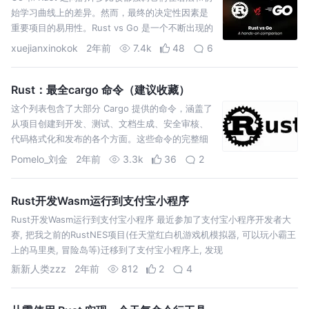
始学习曲线上的差异。然而，最终的决定性因素是
重要项目的易用性。Rust vs Go 是一个不断出现的
话题，并且已经有很多关于它的文章。部分原因是
xuejianxinokok
2年前
7.4k
48
6
开
Rust：最全cargo 命令（建议收藏）
这个列表包含了大部分 Cargo 提供的命令，涵盖了
从项目创建到开发、测试、文档生成、安全审核、
代码格式化和发布的各个方面。这些命令的完整细
节和更多选项可以在 Cargo 的官方文档或相应的第
Pomelo_刘金
2年前
3.3k
36
2
三方文档
Rust开发Wasm运行到支付宝小程序
Rust开发Wasm运行到支付宝小程序 最近参加了支付宝小程序开发者大
赛, 把我之前的RustNES项目(任天堂红白机游戏机模拟器, 可以玩小霸王
上的马里奥, 冒险岛等)迁移到了支付宝小程序上, 发现
新新人类zzz
2年前
812
2
4