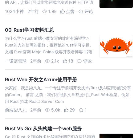
的 API，让我们可以非常轻松地发送各种 HTTP 请
求和处理响应。无论是 quickstar
1024小神
2年前
1.9k
点赞
评论
00_Rust学习资料汇总
为什么学习rust 前端小魔女写的致所有渴望学习
Rust的人的信写的很好，推荐她的rust学习专栏。
文档 Rust官网 Mojo China 极客开发者博客 书籍
官方The Rust Progra
一诺滚雪球
2年前
2.1k
18
评论
Rust Web 开发之Axum使用手册
大家好，我是柒八九。一个专注于前端开发技术/Rust及AI应用知识分享
的Coder。 前言 之前，我们在很多文章都提到过Rust Web框架。例如
用 Rust 搭建 React Server Com
前端柒八九
2年前
5.0k
29
1
Rust Vs Go:从头构建一个web服务
Go 和 Rust 之间的许多比较都强调它们在语法和初