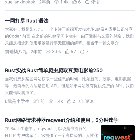
xuejianxinokok
2年前
1.4k
6
评论
一网打尽 Rust 语法
大家好，我是柒八九。一个专注于前端开发技术/Rust及AI应用知识分享
的Coder 前言 在之前的Rust学习专栏中，由于受制与文章的脉络，我们
只能从概念到使用场景进行事无巨细的解释。相当于一篇文章介
前端柒八九
2年前
3.0k
57
7
Rust实战 Rust简单爬虫爬取豆瓣电影前250
当我们想从某些网站获取一些信息的时候，比如新闻、股票、电影数据
等，最简单的方法是使用 API。但是如果网站没有提供免费的 API，我们
只能借助爬虫了。
L我是小学生
3年前
1.4k
2
评论
Rust网络请求神器reqwest介绍和使用，5分钟速学
在 Rust 生态中，reqwest 可以说是最流行的
HTTP 客户端库了。它提供了一个高层级的、人性化