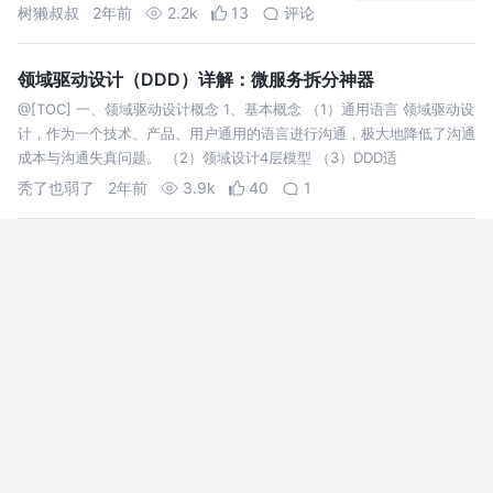
时间的学习后，我对领域驱动设计的学习感受。
树獭叔叔
2年前
2.2k
13
评论
领域驱动设计（DDD）详解：微服务拆分神器
@[TOC] 一、领域驱动设计概念 1、基本概念 （1）通用语言 领域驱动设
计，作为一个技术、产品、用户通用的语言进行沟通，极大地降低了沟通
成本与沟通失真问题。 （2）领域设计4层模型 （3）DDD适
秃了也弱了
2年前
3.9k
40
1
一种新型的系统设计解决方案：模块树驱动设计
缺乏整体系统设计，设计出来的系统就不够完善，
再加上快速的系统迭代，导致系统越来越难以维
护，开发成本越来越高，一个项目需要参与的人越
来越多，最终没有人能够说明清楚，这个系统具体
得物技术
3年前
7.4k
9
3
是如何运行的了。
DDD落地之仓储
一.前言 hello，everyone。又到了周末了，没有出去玩，继续肝。从评
论与粉丝私下的联系来看，大家对于DDD架构的热情都比较高。但是因