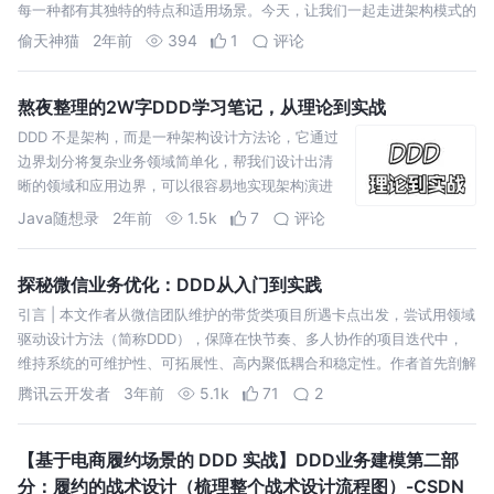
每一种都有其独特的特点和适用场景。今天，让我们一起走进架构模式的
奇妙世界
偷天神猫
2年前
394
1
评论
熬夜整理的2W字DDD学习笔记，从理论到实战
DDD 不是架构，而是一种架构设计方法论，它通过
边界划分将复杂业务领域简单化，帮我们设计出清
晰的领域和应用边界，可以很容易地实现架构演进
Java随想录
2年前
1.5k
7
评论
探秘微信业务优化：DDD从入门到实践
引言 | 本文作者从微信团队维护的带货类项目所遇卡点出发，尝试用领域
驱动设计方法（简称DDD），保障在快节奏、多人协作的项目迭代中，
维持系统的可维护性、可拓展性、高内聚低耦合和稳定性。作者首先剖解
相关
腾讯云开发者
3年前
5.1k
71
2
【基于电商履约场景的 DDD 实战】DDD业务建模第二部
分：履约的战术设计（梳理整个战术设计流程图）-CSDN