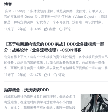
博客
​ 实体（Entity）：实体比较好理解，就是实体类，比如对于订单来说，
它的实体就是 Order 类，需要唯一标识 值对象（Value Object）：值对
象是一种特定的实体，它代表了一个不可变的、没有唯一标识的对象。
11来了
2年前
485
点赞
评论
【基于电商履约场景的 DDD 实战】DDD业务建模第一部
分：战略设计（业务流程梳理）-CSDN博客
划分有界上下文：将各个业务模块的责任划分清楚，各个模块只负责自己
的任务，达到高内聚的效果，比如仓储服务负责发货、商品校验一些任
务，而履约服务负责生成履约单以及使用仓储服务所提供的一些功能，将
各自负责的任务写到各自的上下文中去子域：一般来说和有界上下文是一
11来了
2年前
475
1
评论
一对应的，比如履约有界上下...
抛弃概念，浅浅谈谈DDD
领域驱动设计的原理抽象且难以理解，概念众多且
晦涩难懂，在这段时间的学习过程中有不小的阻
力，在本文，我想抛开所有的概念，来聊一聊这段