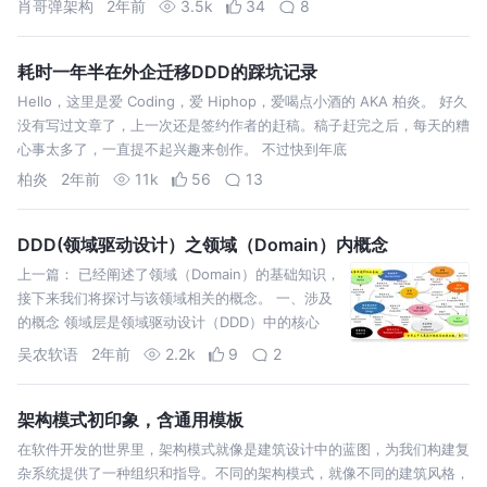
肖哥弹架构
2年前
3.5k
34
8
求
耗时一年半在外企迁移DDD的踩坑记录
Hello，这里是爱 Coding，爱 Hiphop，爱喝点小酒的 AKA 柏炎。 好久
没有写过文章了，上一次还是签约作者的赶稿。稿子赶完之后，每天的糟
心事太多了，一直提不起兴趣来创作。 不过快到年底
柏炎
2年前
11k
56
13
DDD(领域驱动设计）之领域（Domain）内概念
上一篇： 已经阐述了领域（Domain）的基础知识，
接下来我们将探讨与该领域相关的概念。 一、涉及
的概念 领域层是领域驱动设计（DDD）中的核心
层，它封装了业务领域的知识和逻辑。在领域层
吴农软语
2年前
2.2k
9
2
内，定义了一系
架构模式初印象，含通用模板
在软件开发的世界里，架构模式就像是建筑设计中的蓝图，为我们构建复
杂系统提供了一种组织和指导。不同的架构模式，就像不同的建筑风格，