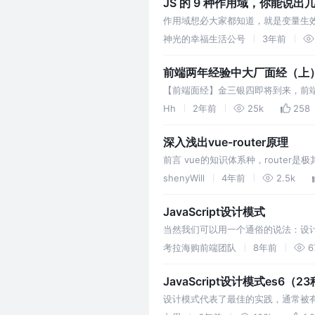
JS 的 9 种作用域，你能说出
作用域想必大家都知道，就是变量生
有 8 种，其中几种绝大多数前端都说
神光的幸福生活公号
3年前
前端两年经验中大厂面经（上
【前端面经】金三银四即将到来，前端
伙伴做一个参考，希望对你们有所帮
Hh
2年前
25k
258
深入浅出vue-router原理
前言 vue的知识体系种，router
router，首先我们先讲解vue-ro
shenyWill
4年前
2.5k
JavaScript设计模式
当然我们可以用一个通俗的说法：设
然而然想到符合这种场景的设计模式
考拉海购前端团队
8年前
6
很多功能…
JavaScript设计模式es6（23
设计模式代表了最佳的实践，通常被
这些解决方案是众多软件开发人员经