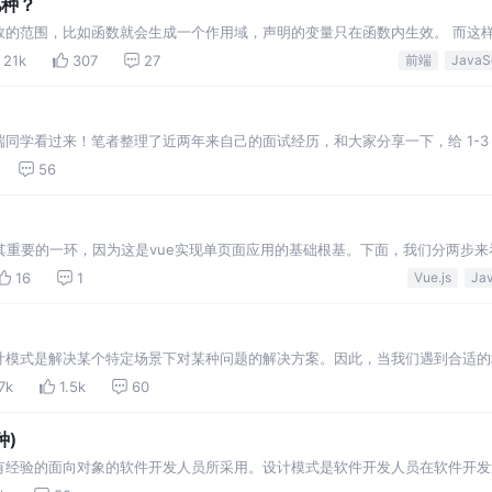
几种？
效的范围，比如函数就会生成一个作用域，声明的变量只在函数内生效。 而这
不出来。 下面我们就一起过一遍这 8 种作用域吧
21k
307
27
前端
）
同学看过来！笔者整理了近两年来自己的面试经历，和大家分享一下，给 1-3
助。
56
是极其重要的一环，因为这是vue实现单页面应用的基础根基。下面，我们分两步来看
uter原理所需要的前置知识，接着我
16
1
Vue.js
计模式是解决某个特定场景下对某种问题的解决方案。因此，当我们遇到合适的
。 比如，当系统中某个接口的结构已经无法满足我们现在的业务需求，但又不
7k
1.5k
60
种)
有经验的面向对象的软件开发人员所采用。设计模式是软件开发人员在软件开发
过相当长的一段时间的试验和错误总结出来的。 设计模式是一套被反复使用的