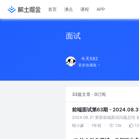
首页
沸点
课程
APP
面试
今天582
更多收藏集
33篇文章 · 0订阅
前端面试第63期 - 2024.0
2024.08.31 更新前端面试问题总结 获取更
question/issues
晴小篆
1年前
13k
1