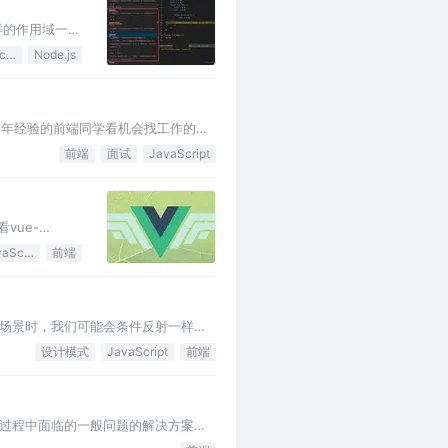
样的作用域一共
JavaScript
Node.js
 年经验的前端同学看机会找工作的小
前端
面试
JavaScript
vue-
JavaScript
前端
场景时，我们可能会条件反射一样自
能改动这个接口，因为可能原来的系统
设计模式
JavaScript
前端
过程中面临的一般问题的解决方案。
、多数人知晓的、经过分类编目的、代