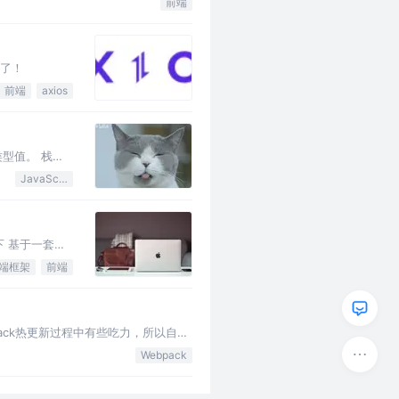
前端
彻了！
前端
axios
型值。 栈内
栈内存。 保
JavaScript
下 基于一套完
端框架
前端
pack热更新过程中有些吃力，所以自己
Webpack