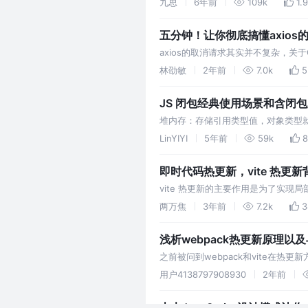
九思
6年前
109k
1.
码设计经…
五分钟！让你彻底搞懂axio
axios的取消请求其实并不复杂，关于Ca
林劭敏
2年前
7.0k
5
JS 闭包经典使用场景和含闭
堆内存：存储引用类型值，对象类型就
存释放：一般当函数执行完后函数的私
LinYIYI
5年前
59k
8
存，把一些函数内的值保存下来。闭
即时代码热更新，vite 热更
vite 热更新的主要作用是为了实现
整的 ESM HMR 规范，在文件发生改变
两万焦
3年前
7.2k
3
浅析webpack热更新原理以及
之前被问到webpack和vite在
又去理解并整理了一下。
用户4138797908930
2年前
十大JavaScript设计模