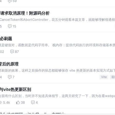
9k
59
s的请求取消原理！附源码分析
ncelToken和AbortController，花五分钟观看本篇文章，就能够理解很透
5
15
包必刷题
是键值对，函数就是代码字符串。 栈内存：提供代码执行的环境和存储基本类
有作用域就会被释放掉。 保护函数的私有变量不受外部的干扰。形成不销毁的
02
87
包可以实现方法…
新背后的原理
局部刷新的效果，这样之前操作的状态都能够保存 vite 热更新的基本实现方式如
时 vite 会检测到相应 E
4
7
Vite
前
与vite热更新区别
热更新方面有什么区别，当时并不知道具体细节，这两天研究了一下，因为在看web
5.4k
38
4
式让你成为编程巨匠（相信我，你一定可以）