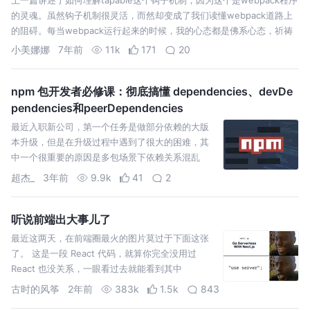
的灵魂。虽然钩子机制很灵活，而然却变成了我们读懂webpack道路上
的阻碍。每当webpack运行起来的时候，我的心态都是佛系心态，祈祷
中间不要出问题，不然找问题都要找半天，还不如不打包。尤其是load…
小美娜娜
7年前
11k
171
20
npm 包开发者必修课：彻底搞懂 dependencies、devDe
pendencies和peerDependencies
最近入职新公司，第一个任务是做部分依赖的大版
本升级，但是在升级过程中遇到了很大的困难，其
中一个很重要的原因是多包场景下依赖关系混乱
超杰_
3年前
9.9k
41
2
听说前端出大事儿了
最近这两天，在前端圈最火的图片莫过于下面这张
了。 这是一段 React 代码，就算你完全没用过
React 也没关系，一眼看过去就能看到其中
古时的风筝
2年前
383k
1.5k
843