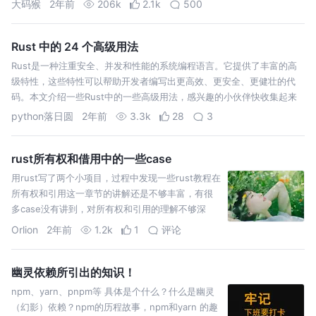
大码猴
2年前
206k
2.1k
500
崩溃啦！
Rust 中的 24 个高级用法
Rust是一种注重安全、并发和性能的系统编程语言。它提供了丰富的高
级特性，这些特性可以帮助开发者编写出更高效、更安全、更健壮的代
码。本文介绍一些Rust中的一些高级用法，感兴趣的小伙伴快收集起来
吧~
python落日圆
2年前
3.3k
28
3
rust所有权和借用中的一些case
用rust写了两个小项目，过程中发现一些rust教程在
所有权和引用这一章节的讲解还是不够丰富，有很
多case没有讲到，对所有权和引用的理解不够深
入，因此将最近遇到的一些所有权和引用方面的问
Orlion
2年前
1.2k
1
评论
题分享给大家
幽灵依赖所引出的知识！
npm、yarn、pnpm等 具体是个什么？什么是幽灵
（幻影）依赖？npm的历程故事，npm和yarn 的趣