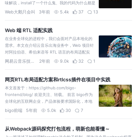
味解说，install了一个什么鬼、我的代码为什么都是
红色的，接下来就为您揭晓。
Web大鹅只会叫
3年前
5.4k
37
13
Web 端 RTL 适配实践
在业务全球化的进程中，我们会面对产品本地化的
需求。本文在介绍云音乐出海业务中，Web 项目针
对阿拉伯语、希伯来语等 RTL 语言的布局适配实
践。
网易云音乐技术团队
2年前
9.0k
32
1
网页RTL布局适配方案和rtlcss插件在项目中实践
本文首发于：https://github.com/bigo-
frontend/blog/ 欢迎关注、转载。 前言 bigo作为
全球化的互联网企业，产品体验要求国际化，本地
化，所面向的用户来自世界各地，
bigo前端
5年前
5.0k
30
7
从Webpack源码探究打包流程，萌新也能看懂～
上一篇讲述了如何理解tapable这个钩子机制，因为这个是webpack程序