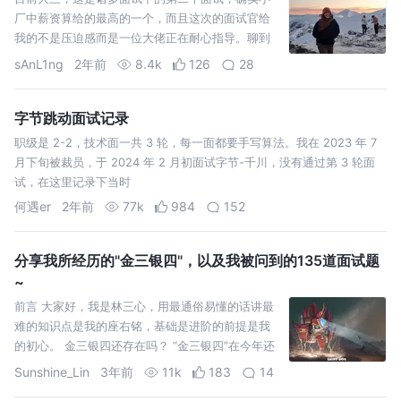
厂中薪资算给的最高的一个，而且这次的面试官给
我的不是压迫感而是一位大佬正在耐心指导。聊到
我不了解的地方，我就会虚心请教一下面试官可否
sAnL1ng
2年前
8.4k
126
28
讲解一下，比如一些之前没
字节跳动面试记录
职级是 2-2，技术面一共 3 轮，每一面都要手写算法。我在 2023 年 7
月下旬被裁员，于 2024 年 2 月初面试字节-千川，没有通过第 3 轮面
试，在这里记录下当时
何遇er
2年前
77k
984
152
分享我所经历的"金三银四"，以及我被问到的135道面试题
~
前言 大家好，我是林三心，用最通俗易懂的话讲最
难的知识点是我的座右铭，基础是进阶的前提是我
的初心。 金三银四还存在吗？ “金三银四”在今年还
存在吗？我觉得还存在，但是今年确实是比以往难
Sunshine_Lin
3年前
11k
183
14
一些了