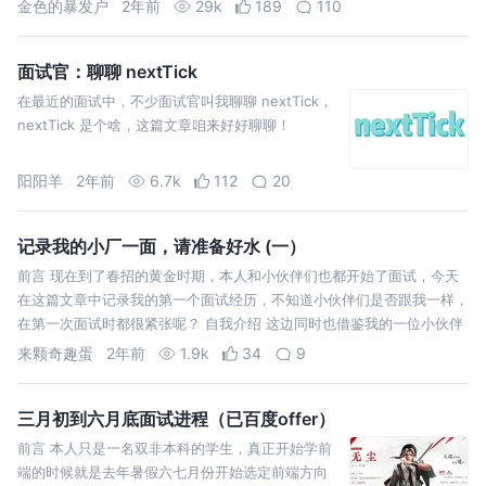
金色的暴发户
2年前
29k
189
110
陷入了自我怀疑中。
面试官：聊聊 nextTick
在最近的面试中，不少面试官叫我聊聊 nextTick，
nextTick 是个啥，这篇文章咱来好好聊聊！
阳阳羊
2年前
6.7k
112
20
记录我的小厂一面，请准备好水 (一）
前言 现在到了春招的黄金时期，本人和小伙伴们也都开始了面试，今天
在这篇文章中记录我的第一个面试经历，不知道小伙伴们是否跟我一样，
在第一次面试时都很紧张呢？ 自我介绍 这边同时也借鉴我的一位小伙伴
的介绍
来颗奇趣蛋
2年前
1.9k
34
9
三月初到六月底面试进程（已百度offer）
前言 本人只是一名双非本科的学生，真正开始学前
端的时候就是去年暑假六七月份开始选定前端方向