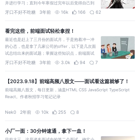
并进行学习；直到今年寒假过完年以后觉得自己到
了一个瓶颈期，开始准备春招了； 也多亏了我这个
牙口不好不吃糖
3年前
16k
166
62
进网易实习的压力怪室
看完这些，前端面试轻松拿捏！
最近也是赶上了三月份的面试月，于是抱着冲一冲
的心态，也是拿了几家公司的offer，以下是几次面
试总结出来的面试题；掌握这些知识点，前端面试
轻松拿捏！
牙口不好不吃糖
3年前
3.0k
94
7
【2023.9.18】前端高频八股文——面试看这篇就够了！
前端高频八股文，每日更新，涵盖HTML CSS JavaScript TypeScript
React。作者秋招学习笔记记录
Nek0
2年前
10k
255
8
小厂一面：30分钟速通，拿下一血！
目前大三，这是诸多面试中的第二个面试，确实小