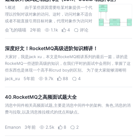
1.概述 由于某些原因需要给某对象提供一个代
理以控制对该对象的访问。这时，访问对象不适合
或者不能直接引用目标对象，代理对象作为访问对
象和目标对象之间的中介。 Java中的代理按照
会飞的喵喵
2年前
1.1k
4
评论
代理类生成时机
深度好文！RocketMQ高级进阶知识精讲！
大家好，我是jack xu，本文是RockeMQ精讲系列的最后一篇，讲的是
RockeMQ一些进阶高级的知识，在我们平时的面试中会用到，掌握了这
些东西也是体现一个高手和crud boy的区别。 为了使大家能够清晰明
了，有层次的掌握这些知识，我们从生产者、Broker、消费者三个维…
jack_xu
5年前
9.7k
88
4
40.RocketMQ之高频面试题大全
消息中间件相关高频面试题,主要是消息中间件中的架构、角色,消息的消
费与拉取,以及消息推拉模式的优点和缺点。
Emanon
3年前
2.5k
8
2