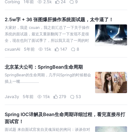
Corbing
1年前
2.5k
24
9
2.5w字 + 36 张图爆肝操作系统面试题，太牛逼了！
大家好，我是 cxuan，我之前汇总了一下关于操作
系统的面试题，最近又重新翻阅了一下发现不是很
全，现在也到了面试季了，所以我又花了一周的时
间修订整理了一下这份面试题，这份面试题可以吊
cxuanAI
5年前
15k
147
8
打市面上所有的操作系统面试题了，不是我说，是
因为我系统查过，如果有不相信的大佬，欢迎狠狠
的打我脸…
北京某大公司：SpringBean生命周期
SpringBean的生命周期，几乎问Spring的时候都会
插上一嘴................
Java3y
5年前
15k
279
53
Spring IOC详解及Bean生命周期详细过程，看完直接吊打
面试官！
面试题 来自面试官发自灵魂深处的拷问：谈谈你对