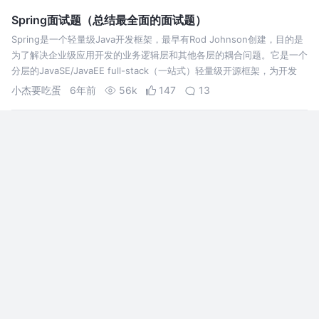
Spring面试题（总结最全面的面试题）
Spring是一个轻量级Java开发框架，最早有Rod Johnson创建，目的是
为了解决企业级应用开发的业务逻辑层和其他各层的耦合问题。它是一个
分层的JavaSE/JavaEE full-stack（一站式）轻量级开源框架，为开发
Java应用程序提供全面的基础架构支持。Spr…
小杰要吃蛋
6年前
56k
147
13
不愧是阿里三面，ConcurrentHashMap多线程扩容机制
被面试官装到了
阿里三面，ConcurrentHashMap多线程扩容机制
被面试官装到了，期待下一次与面试官的交手。
爱敲代码的小黄
3年前
5.2k
91
7
字节面试：说说Java中的锁机制？
Java 中的锁（Locking）机制主要是为了解决多线
程环境下，对共享资源并发访问时的同步和互斥控
制，以确保共享资源的安全访问。 锁的作用主要体