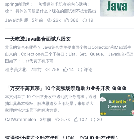
spring的理解； 一脸懵逼的求职者的内心活动：
啥？ 具体的问题是什么？现在的面试都不按套路出
牌了吗？ 抛出一个这么大的问题，你让我怎么回
Java架构师
5年前
26k
386
19
答？ 一脸
一天吃透Java集合面试八股文
常见的集合有哪些？ Java集合类主要由两个接口Collection和Map派生
出来的，Collection有三个子接口：List、Set、Queue。 Java集合框架
图如下： List代表了有序可
程序员大彬
2年前
758
14
评论
「万变不离其宗」10个高频场景题助力业务开发 🚀🚀🚀
本文列举了 10 个日常开发中遇到的业务需求，通过
抽出其基本模板、解决思路及应用场景，来帮助大
家理解特定场景下的解决方案。
CatWatermelon
3年前
5.7k
102
20
速通设计模式之动态代理（JDK、CGLIB 动态代理）