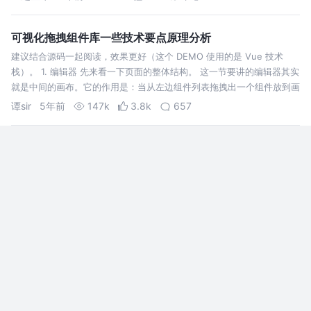
可视化拖拽组件库一些技术要点原理分析
建议结合源码一起阅读，效果更好（这个 DEMO 使用的是 Vue 技术
栈）。 1. 编辑器 先来看一下页面的整体结构。 这一节要讲的编辑器其实
就是中间的画布。它的作用是：当从左边组件列表拖拽出一个组件放到画
布中时，画布要把这个组件渲染出来。 用一个数组 componentDat…
谭sir
5年前
147k
3.8k
657
低代码平台前端的设计与实现（一）构建引擎BuildEngine
的基本实现
这两年低代码平台的话题愈来愈火，一眼望去全是关于低代码开发的概
念，鲜有关于低代码平台的设计实现。本文将以实际的代码入手，逐步介
绍如何打造一款低开的平台。
ZHEN
3年前
2.6k
28
10
实战，一个高扩展、可视化低代码前端，详实、完整
RxEditor是一款开源企业级可视化低代码前端，目
标是可以编辑所有 HTML 基础的组件。比如支持