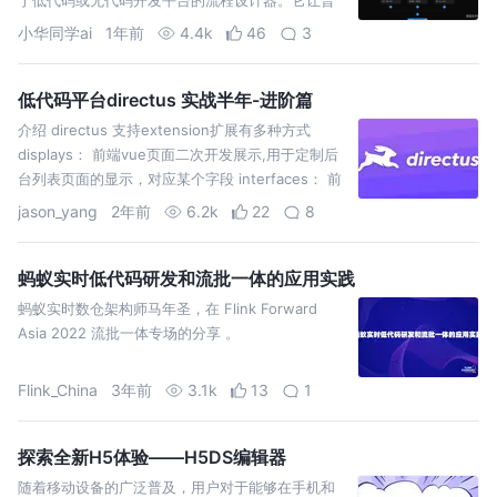
通人也能通过简单配置
小华同学ai
1年前
4.4k
46
3
低代码平台directus 实战半年-进阶篇
介绍 directus 支持extension扩展有多种方式
displays： 前端vue页面二次开发展示,用于定制后
台列表页面的显示，对应某个字段 interfaces： 前
端vue页面二次开发展
jason_yang
2年前
6.2k
22
8
蚂蚁实时低代码研发和流批一体的应用实践
蚂蚁实时数仓架构师马年圣，在 Flink Forward
Asia 2022 流批一体专场的分享 。
Flink_China
3年前
3.1k
13
1
探索全新H5体验——H5DS编辑器
随着移动设备的广泛普及，用户对于能够在手机和