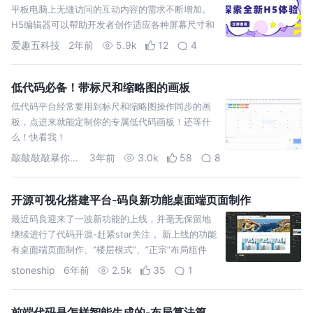
平板电脑上无缝访问的互动内容的需求不断增加。
H5编辑器可以帮助开发者创作适应各种屏幕尺寸和
设备的内容，这对于满足用户需求非常重要。
爱趣五科技
2年前
5.9k
12
4
低代码必备！带标尺和缩略图的画板
低代码平台经常要用到标尺和缩略图操作同步的画
板，点进来就能定制你的专属低代码画板！还等什
么！快看我！
敲敲敲敲暴你脑袋
3年前
3.0k
58
8
开源可视化搭建平台-码良新功能桌面端页面制作
最近码良迎来了一波新功能的上线，并毫无保留地
继续进行了代码开源-赶紧star关注 。新上线的功能
有桌面端页面制作、”楼层模式“、”正宗“布局组件
（容器组件）的开发能力、组件封装、word 文档解
stoneship
6年前
2.5k
35
1
析、psd 解析等平台功能和能力。 本文将围绕一些
具体例子来介绍码良桌面端页面制作功…
前端代码是怎样智能生成的-布局算法篇