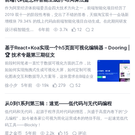
作为阿里经济体前端委员会四大技术方向之一，前端智能化项目经历了
2019 双十一的阶段性考验，交出了不错的答卷，天猫淘宝双十一会场新
增模块 79.34% 的线上代码由前端智能化项目自动生成。在此期间研发
小组经历了许多困难与思考，本次 《前端代码是怎样智能生成的》 系列
设计稿智能生成代码
6年前
3.7k
12
2
分享，将与…
基于React+Koa实现一个h5页面可视化编辑器－Dooring |
🏆 技术专题第三期征文
前段时间笔者一直忙于数据可视化方面的工作，比
如如何实现拖拽式生成可视化大屏，如何定制可视
化图表交互和数据导入方案等，这块需求在B端企业
中应用非常大，所以非常有探索价值。 本篇文章并
徐小夕
5年前
19k
279
52
非和数据可视化相关，而是通过抽象技术底层，将
其应用于H5页面可视化搭建上，通过技术的手段实
现拖拽式…
从0到1系列第三辑：速览——低代码与无代码编程
低代码和无代码，起源于程序员对代码的憎恶，兴盛于高度内卷下的“少
儿编程”，如今被各家公司视为简化运营成本的绝佳手段。一起速览低代
码工具——Blockly！
星之金币
5年前
2.2k
15
评论