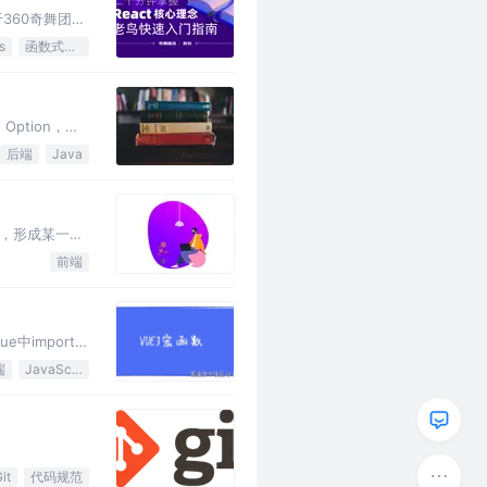
360奇舞团前
s
函数式编程
Option，策
后端
Java
，形成某一个
前端
中import？
端
JavaScript
it
代码规范