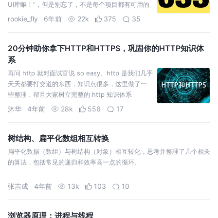
UI库嘛！”，但是别忘了，不是每个项目都有可用的
UI库，同时使用别人的UI库，并不能百分比能够解
rookie_fly
6年前
22k
375
35
决你所有的问题，如果我们对CSS选择器了解的更多
一些，或许就可以少写很多JavaScript…
20分钟助你拿下HTTP和HTTPS，巩固你的HTTP知识体
系
再问 http 就对面试官说 so easy。http 是我们几乎
天天都要打交道的东西，知识点很多，这里做了一
些整理，帮且大家树立完整的 http 知识体系
沐华
4年前
28k
556
17
树结构、扁平化数组相互转换
扁平化数据（数组）与树结构（对象）相互转化，思考并整理了几个相关
的算法，包括常见的递归和效率高一点的循环。
张吉成
4年前
13k
103
10
浏览器原理：进程与线程