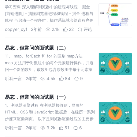
学习资料 深入理解浏览器中的进程与线程 - 掘金
[前端进阶] - 搞懂浏览器进程和线程 - 掘金 进程与
线程 当启动一个程序时，操作系统就会给该程序创
建一个内存空间（当程序被中止时，该内存空间就
copyer_xyf
2年前
2.1k
22
评论
会被
易忘，但常问的面试题（二）
11、 map、forEach 和 for 的区别 map方法
map 方法用于对数组中的每个元素进行操作，并返
回一个新的数组，该数组包含原数组中每个元素操
作后的结果。它不会改变原数组，而是返回一个新
听我一言
2年前
4.5k
84
9
易忘，但常问的面试题（一）
1、浏览器渲染过程 在浏览器接收到，网页的
HTML、CSS 和 JavaScript 数据后，在经历一系列
步骤来渲染网页。 以下是浏览器渲染过程的主要步
骤： 解析 HTML 和构建 DOM 树： 浏
听我一言
2年前
3.2k
51
6