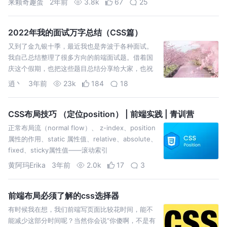
来颗奇趣蛋
2年前
3.8k
67
25
2022年我的面试万字总结（CSS篇）
又到了金九银十季，最近我也是奔波于各种面试。
我自己总结整理了很多方向的前端面试题。借着国
庆这个假期，也把这些题目总结分享给大家，也祝
正在面试的朋友们能够拿到满意的offer。
逍丶
3年前
23k
184
18
CSS布局技巧 （定位position） | 前端实践 | 青训营
正常布局流（normal flow）、 z-index、position
属性的作用、static 属性值、relative、absolute、
fixed、sticky属性值——滚动索引
黄阿玛Erika
3年前
2.0k
17
3
前端布局必须了解的css选择器
有时候我在想，我们前端写页面比较花时间，能不
能减少这部分时间呢？当然你会说“你傻啊，不是有