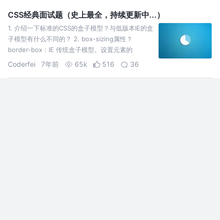
CSS经典面试题（史上最全，持续更新中...）
1. 介绍一下标准的CSS的盒子模型？与低版本IE的盒
子模型有什么不同的？ 2. box-sizing属性？
border-box：IE 传统盒子模型。设置元素的
height/width 属性指的是 content + border +
Coderfei
7年前
65k
516
36
padding 部分的高/宽 3. 对…
html篇--这可能是目前较为全面的html面试知识点了吧
也不知道有没有跟小编有同感的童鞋，随着技术的逐(ri)渐(yi)提(tui)升
(bu)，对于一些底层的概念性的知识点却有些遗忘。有时候知道是这么个
意思，但是表述出来的时候也没能完整的说到点子上。出现此现象的时
候，小编觉得是时候该做点什么了（嗯！）。 以下是小编就这HTML常
别催我码的慢
6年前
20k
388
30
见的…
2023前端面试系列-- webpack & Git篇
本文是我的前端面试系列的工具篇，汇总整理了
webpack和Git的常见面试题，后续的复习过程中随
时会对本文查漏补缺。如有不当之处，欢迎指正，
感谢。