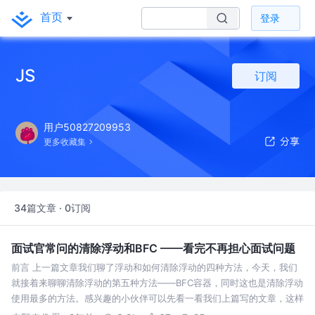
首页
登录
JS
订阅
用户50827209953
更多收藏集
34篇文章 · 0订阅
面试官常问的清除浮动和BFC ——看完不再担心面试问题
前言 上一篇文章我们聊了浮动和如何清除浮动的四种方法，今天，我们
就接着来聊聊清除浮动的第五种方法——BFC容器，同时这也是清除浮动
使用最多的方法。感兴趣的小伙伴可以先看一看我们上篇写的文章，这样
配合起