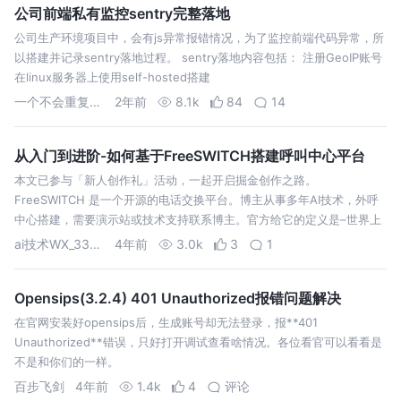
公司前端私有监控sentry完整落地
公司生产环境项目中，会有js异常报错情况，为了监控前端代码异常，所
以搭建并记录sentry落地过程。 sentry落地内容包括： 注册GeoIP账号
在linux服务器上使用self-hosted搭建
一个不会重复的id
2年前
8.1k
84
14
从入门到进阶-如何基于FreeSWITCH搭建呼叫中心平台
本文已参与「新人创作礼」活动，一起开启掘金创作之路。
FreeSWITCH 是一个开源的电话交换平台。博主从事多年AI技术，外呼
中心搭建，需要演示站或技术支持联系博主。官方给它的定义是–世界上
第一个跨
ai技术WX_3307623172
4年前
3.0k
3
1
Opensips(3.2.4) 401 Unauthorized报错问题解决
在官网安装好opensips后，生成账号却无法登录，报**401
Unauthorized**错误，只好打开调试查看啥情况。各位看官可以看看是
不是和你们的一样。
百步飞剑
4年前
1.4k
4
评论