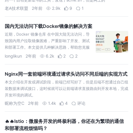
老A技术联盟
2年前
2.9k
9
1
国内无法访问下载Docker镜像的解决方案
近期，Docker 镜像仓库 在中国大陆无法访问，导
致国内用户拉取镜像困难，严重影响了开发、测试
和部署工作。本文提供几种解决思路，帮助您克服
这一限制。 一、国内幸存的镜像 因为国内众多镜像
longlikun
2年前
6.2k
2
2
停止镜像缓存
Nginx同一套前端环境通过请求头访问不同后端的实现方式
本文介绍在开发或调试阶段，前端已经写好了，但是后端不想通过自己组
装数据来调试接口，这时候就可以让前端请求直接路由到开发本地，完成
开发环境的调试。
昵称为空C
2年前
1.4k
4
评论
🔥🔥Istio：微服务开发的终极利器，你还在为繁琐的通信
和部署流程烦恼吗？