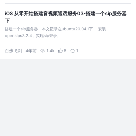
iOS 从零开始搭建音视频通话服务03-搭建一个sip服务器
下
搭建一个sip服务器，本文记录在ubuntu20.04.1下， 安装
opensips3.2.4，实现sip登录。
百步飞剑
4年前
1.4k
6
1
耗时 7 年终将虚拟机带入 Kubernetes 世界
大家好，我是张晋涛。 随着云计算和容器技术的发
展，Kubernetes 已经成为了业界的标准和领导者，
为用户提供了一个强大，灵活和可扩展的平台，来
部署和管理各种类型的应用。但是虚拟机仍然有其
张晋涛
2年前
2.1k
22
1
存在的必要
Raft Kafka on k8s 部署实战操作
部署 Raft Kafka（Kafka 3.3.1 及以上版本引入的
KRaft 模式）在 Kubernetes (k8s) 上，可以简化