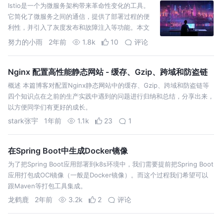
Istio是一个为微服务架构带来革命性变化的工具。
它简化了微服务之间的通信，提供了部署过程的便
利性，并引入了灰度发布和故障注入等功能。本文
通过bookinfo示例应用详细介绍了Istio的架构和部
努力的小雨
2年前
1.8k
10
评论
署过
Nginx 配置高性能静态网站 - 缓存、Gzip、跨域和防盗链
概述 本篇博客对配置Nginx静态网站中的缓存、Gzip、跨域和防盗链等
四个知识点在之前的生产实践中遇到的问题进行归纳和总结，分享出来，
以方便同学们有更好的成长。
stark张宇
1年前
1.1k
23
1
在Spring Boot中生成Docker镜像
为了把Spring Boot应用部署到k8s环境中，我们需要提前把Spring Boot
应用打包成OCI镜像（一般是Docker镜像）。而这个过程我们希望可以
跟Maven等打包工具集成。
龙鹤鹿
2年前
3.2k
2
评论