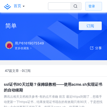
首页
登录
简单
订阅
用户61619075549
更多收藏集
47篇文章 · 0订阅
ssl证书90天过期？保姆级教程——使用acme.sh实现证书
的自动续期
腾讯云相关文档相关参考-有的点不准确 前言 最近https到期了，想着手
动更新一下https证书，结果发现证书现在的有效期只有90天，于是想找
到一个自动更新证书的工具，发现了acme.sh，但是网上的