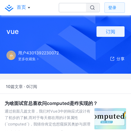
首页
登录
vue
订阅
用户4301392230072
更多收藏集
10篇文章 · 0订阅
为啥面试官总喜欢问computed是咋实现的？
通过前面几篇文章，我们对Vue3中的响应式设计有
了初步的了解,而对于每天都在用的计算属性
(`computed`)，我猜你肯定也想窥探其奥妙与原理
对吧！走起！！！