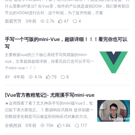
什么需要diff算法? 在Vue里，组件的产出就是虚拟DOM，我们要将新旧
节点的VDOM进行比对，这个时候，为了提升性能，尽量
面霸芳芳
3年前
2.7k
47
4
手写一个丐版的mini-Vue，超级详细！！！看完你也可以
写
主要根据vue的三个核心系统手写简易版的mini-
vue，文章超级超级详细，你看完自己也可以手写一
个mini-vue！！！
AY
4年前
4.1k
79
8
[Vue官方教程笔记]- 尤雨溪手写mini-vue
🔥这周我看了看了尤大神亲手写的mini版Vue3，笔
记如下请大家指正。 1. 数据响应式模块 提供创建一
切数据变化都是可以被监听的响应式对象的方法。
2. 编译模块 3. 渲染函数 MVVM框架其实就是在原
全栈然叔
5年前
70k
1.8k
117
先的View和Model之间增加了一个VM层完成以下