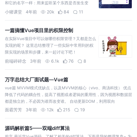
和它的名字一样：用来监听某个东西是否发生变
化！
小猪课堂
4年前
20k
84
11
一篇搞懂Vue项目里的权限控制
在实际Vue项目中可以做哪些权限管理？又都是怎么
实现的呢？ 这里总结整理了一些实际中常用到的权
限实现的场景和步骤，来一起讨论下吧！
前端碎碎念
3年前
6.1k
76
8
万字总结大厂面试题—Vue篇
vue篇 MVVM模式优缺点，以及MVVM的核心（vivo、商汤科技） 优点
降低了代码的耦合性，提高了视图或者逻辑的重用性，因为视图和数据层
都是独立的，不必因为谁而改变谁。 自动更新DOM，利用双向
面霸芳芳
3年前
12k
215
19
源码解析篇5——双端diff算法
前言 最近学Vue源码，了解了相关的diff算法，下面是我的整理复盘~ 为