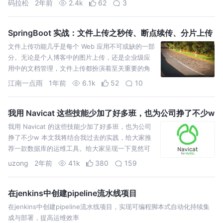
码拉松
2年前
2.4k
62
3
SpringBoot 实战：文件上传之秒传、断点续传、分片上传
文件上传功能几乎是每个 Web 应用不可或缺的一部
分。无论是个人博客中的图片上传，还是企业级应
用中的文档管理，文件上传都扮演着至关重要的角
色。今天，松哥和大家来聊聊文件上传中的几个高
江南一点雨
1年前
6.1k
52
10
级玩法——秒传、断
我用 Navicat 这些技能少加了好多班，也为公司挣了不少w
我用 Navicat 的这些技能少加了好多班，也为公司
挣了不少w 本文我将结合我过去的实践，给大家推
荐一款数据库的运维工具。给大家呈现一下竟然可
以用 Navicat 解决这些实际问题 。
uzong
2年前
41k
380
159
在jenkins中创建pipeline流水线项目
在jenkins中创建pipeline流水线项目，实现可编程脚本式自动化持续集
成与部署，提高运维效率