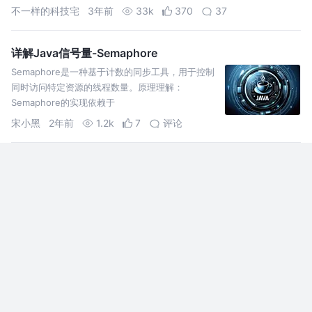
不一样的科技宅
3年前
33k
370
37
详解Java信号量-Semaphore
Semaphore是一种基于计数的同步工具，用于控制
同时访问特定资源的线程数量。原理理解：
Semaphore的实现依赖于
AQS（AbstractQueuedSynchronizer），提供了
宋小黑
2年前
1.2k
7
评论
一种机制来
一起来学Docker(六)
前言 目前正在出一个Docker系列教程, 篇幅会较多,
喜欢的话，给个关注❤️ ~ Docker大家应该都听说
过，特别是在当今云原生爆火的时代，更值得我们
去学习，下面会带大家系统性的认识一下Dock
程序员皮卡秋
2年前
290
1
评论
JUC并发编程（一）
JUC并发编程（二）更新于2023年11月05日02点58分。
https://juejin.cn/spost/7293402777878593563