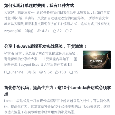
如何实现订单超时关闭，我有11种方式
大家好，我是三友~~ 延迟任务在我们日常生活中比较常见，比如订单支
付超时取消订单功能，又比如自动确定收货的功能等等。 所以本篇文章
就来从实现到原理来盘点延迟任务的11种实现方式，这些方式并没有绝对
的好
zzyang90
2年前
4.3k
32
7
分享十条Java后端开发实战经验，干货满满！
💡前沿 目前，我总结了10条常见的业务开发经验，
毫无保留的分享给大家..., 主要涵盖内容如下： 1️⃣
悟耕开源 Easypoi Excel导入导出最佳实践 2️⃣
Alibaba Excel导出时
IT_sunshine
3年前
9.5k
153
15
简化你的代码，提高生产力：这10个Lambda表达式必须掌
握
Lambda表达式是一种在现代编程语言中越来越常见的特性，可以简化代
码、提高生产力。这篇文章将介绍10个必须掌握的Lambda表达式，这些
表达式涵盖了在实际编程中经常用到的常见场景。