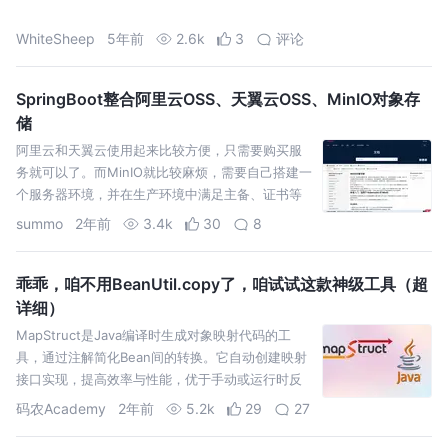
WhiteSheep
5年前
2.6k
3
评论
SpringBoot整合阿里云OSS、天翼云OSS、MinIO对象存
储
阿里云和天翼云使用起来比较方便，只需要购买服
务就可以了。而MinIO就比较麻烦，需要自己搭建一
个服务器环境，并在生产环境中满足主备、证书等
方面的要求，这也让我在使用过程中踩了不少坑。
summo
2年前
3.4k
30
8
乖乖，咱不用BeanUtil.copy了，咱试试这款神级工具（超
详细）
MapStruct是Java编译时生成对象映射代码的工
具，通过注解简化Bean间的转换。它自动创建映射
接口实现，提高效率与性能，优于手动或运行时反
射映射，并支持自定义逻辑配置，适用于多种框
码农Academy
2年前
5.2k
29
27
架，提升开发