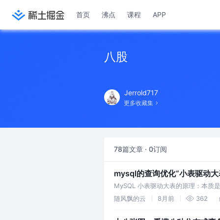
首页
沸点
课程
APP
八股
Jerrold717
更多收藏集
78篇文章 · 0订阅
mysql的查询优化“小表驱动
MySQL 小表驱动大表的原理：本质是最小
层逻辑完全服务于 减少
随风飘的云
8月前
362