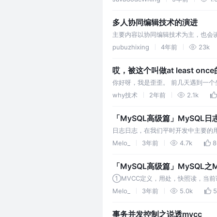
多人协同编辑技术的演进
主要内容以协同编辑技术为主，也会谈
解决方案：基于OT的 ShareDB 和 基于 
pubuzhixing
4年前
23k
哎，被这个叫做at least on
你好呀，我是歪歪。 前几天遇到一个
们首先检讨了自己，没有做好幂等校
why技术
2年前
2.1k
「MySQL高级篇」MySQL日志、
日志日志，在我们平时开发中主要的用
志，回滚版本的undolog，宕机恢复的r
Melo_
3年前
4.7k
8
「MySQL高级篇」MySQL
①MVCC定义，用处，快照读，当前读 ②
离级别的具体实现
Melo_
3年前
5.0k
5
事务并发控制之说透mvcc