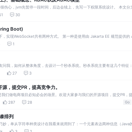
了，很伤心，jvm先暂停一段时间，后边会续上，先写一下权限系统设计。 本文
的使用，下篇讲我们京东北极星商业操作系统在复杂权限管控的场景上面的一些
51
30
ng Boot)
下，实现WebSocket共有两种方式。 第一种是使用由 Jakarta EE 规范提供的 API，
8
1
好友问我，如何从整体角度，去设计一个秒杀系统。秒杀系统主要有这几个特征：
时请求极少数商品 在秒杀时间
27
3
开源，提交PR，提高竞争力。
是我们做电商项目必知必会的场景。欢迎大家参与我们的开源项目，提交PR，
287
28
Go
紧凑排列
觉很是巧妙，单从字符串种类设计在我看来就用到了：一个元素表达两种信息（Jav
紧凑排列等等。于是我看
6k
3
2