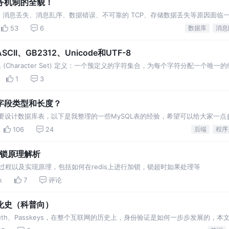
务机制的全貌！
消息丢失、消息乱序、数据错误、不可靠的 TCP、存储数据丢失等原因面临
一数据一致性问题。
53
6
数据库
消息
I、GB2312、Unicode和UTF-8
(Character Set) 定义：一个预定义的字符集合，为每个字符分配一个唯一
示哪些字符（如字母、数字、符
1
3
字段类型和长度？
要设计数据库表，以下是我整理的一些MySQL表的经验，希望可以给大家一点参
名等都需要命名规范 表名、字段名必须使用小写
106
24
后端
程序
式锁原理解析
使用过程以及实现原理，包括如何在redis上进行加锁，锁超时如果处理等
k
7
评论
化史（科普向）
Auth、Passkeys，在整个互联网的历史上，身份验证是如何一步步发展的，