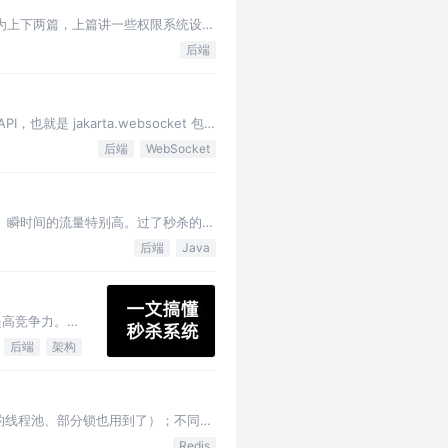
分为上下两篇，上篇讲一些权限系统设计
探索和实践，依然保持我本人写文
后端
也就是 jakarta.websocket 包
后端
WebSocket
 瞬时间的流量特别高。过了秒杀的时
后端
Java
提高竞争力。早
后端
架构
a的线程池、部分锁也用到了）；不同场
Redis