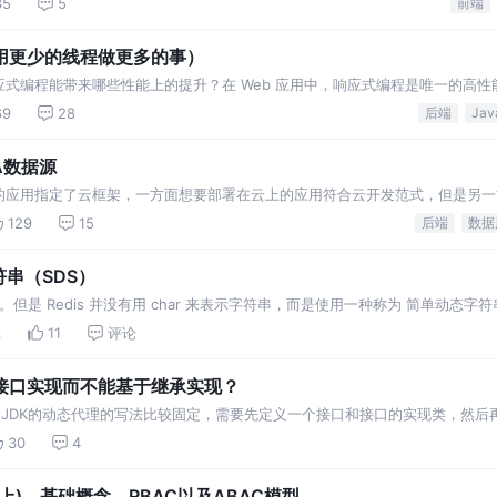
35
5
前端
用更少的线程做更多的事）
式编程能带来哪些性能上的提升？在 Web 应用中，响应式编程是唯一的高性
且有一个与多线程的实例对比。
69
28
后端
Jav
A数据源
的应用指定了云框架，一方面想要部署在云上的应用符合云开发范式，但是另一
Java数据源的选型，有用HikariCP
129
15
后端
数据
符串（SDS）
。但是 Redis 并没有用 char 来表示字符串，而是使用一种称为 简单动态字符串（Simp
下面，我们带着一些问题，来理解一下为什么 Redis 要有一种新…
k
11
评论
接口实现而不能基于继承实现？
固定写法 JDK的动态代理的写法比较固定，需要先定义一个接口和接口的实现类，然
实现类。然后调用Proxy类的newInstance()方法即可。示例代码如下： 再定义一个In
30
4
)、基础概念、RBAC以及ABAC模型