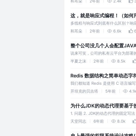
和耳朵
2年前
2.4k
这，就是响应式编程！（如何
多线程与响应式到底有什么区别？响应
将带大家熟悉一下响应式的思想，并
和耳朵
2年前
6.6k
整个公司没几个人会配置JAV
说来可笑，公司的私有云平台为部署
键技术选型上又没有做严格的限制，特别是
半夏之沫
2年前
8.5k
Redis 数据结构之简单动态字
我们都知道 Redis 是使用 C 语言编写
SDS） 来存储字符串和整型数据。 
开坦克的贝吉塔
5年前
4.1
为什么JDK的动态代理要基于
1. 问题 2. JDK的动态代理的
现了InvocationHandler接口的
天堂同志
6年前
8.0k
史上最强的权限系统设计攻略(上