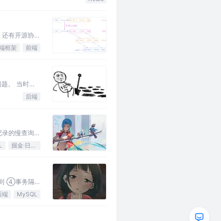
，还有开源协同
端框架
前端
题。 当时我
后端
记录的慢查询日
L
掘金·日新计划
规则 ④事务隔
后端
MySQL