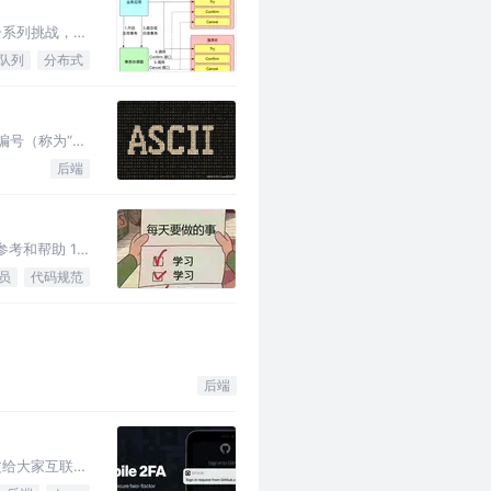
一系列挑战，本
队列
分布式
的编号（称为“码
后端
考和帮助 1.
员
代码规范
后端
本文给大家互联网