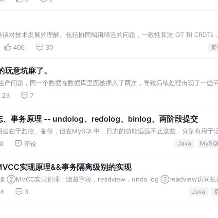
谈对技术发展的理解。包括协同编辑绵连的问题，一致性算法 OT 和 CRDTs
CRDTs 的 Yjs。
406
30
前
ce的玩意坑麻了。
生产问题，同一个数据在数据库里面被插入了两次，导致后续处理出现了一些问
验。甚至还发现了一个低级错误：对应的表，针对订单号，
23
7
事务原理 -- undolog、redolog、binlog、两阶段提交
途在于监控、备份，但在MySQL中，日志的功能远远不止这些，分别有用于
edolog、全量备份的binlog等等
0
评论
Java
MySQ
之MVCC实现原理&&事务隔离级别的实现
MVCC实现原理：隐藏字段，readview，undo log ③readview访问
4
3
Java