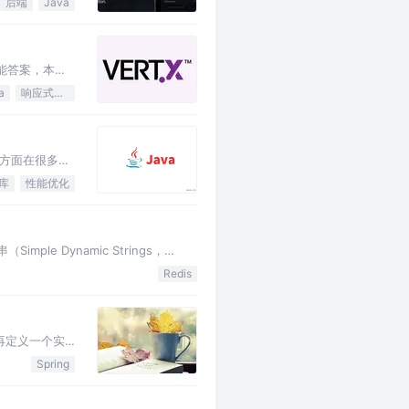
后端
Java
能答案，本文
a
响应式编程
方面在很多关
库
性能优化
le Dynamic Strings，
Redis
后再定义一个实
vocat…
Spring