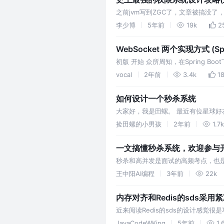
之前jvm写到ZGC了，文章被搞没
领域的一些基本概念，以及基本模型
李少博
5年前
19k
2
章…
WebSocket 两个实现方式 (Spri
初版 开始 众所周知，在Spring Boot
下的接口
vocal
2年前
3.4k
1
如何设计一个秒杀系统
大家好，我是田螺。 最近有位星球
间，流量就会瞬时结束 大批量用户同
捡田螺的小男孩
2年前
1.7k
一文搞懂秒杀系统，欢迎参与
秒杀和高并发是面试的高频考点，也
日上岸，升职加薪。
王中阳AI编程
3年前
22k
内存对齐和Redis的sds采用
近来阅读Redis的sds的设计感
景区分不同类型字符串，结构体采用
JavaCodeWKing
5年前
1.