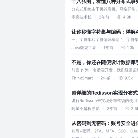
十八张图，看懂八种分布式事
分布式系统由于机器宕机、网络异常、
文重点讲述分布式系统面临的挑战之
零壹技术栈
2年前
4.9k
让你秒懂字符集与编码：详解ASCI
一、字符集和字符编码概念 1、字符集 
点”或“代码点”） 作用：定义能够表
Java微观世界
1年前
1.3k
不是，你还在随便设计数据库
前言 作为一名后端开发，我们经常需
命名规范 数据库表名、字段名、索引
ThinkSmart
2年前
9.5k
超详细的Redisson实现分布
讲解Redisson来实现分布式锁的
阿星不是程序员
3年前
2.5
从密码到无密码：账号安全进
账号+密码、2FA、MFA、SSO、O
账号安全发展历史～