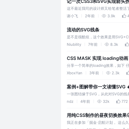
记一次CSS3和SVG实现箭头
这不最近我司的设计师又给笔者整活
动画效果；这可咋整呢，本文就结合C
谢小飞
2年前
3.9k
流动的SVG线条
是不是很酷炫，这个效果是用SVG+CS
与水平方向的夹角。正数代表顺时针转动的角
Niubility
7年前
8.3k
CSS MASK 实现 loading动画
分享一个简单的loading效果，如
想象的容易很多，也非常巧妙，一起看
XboxYan
3年前
2.3k
案例+图解带你一文读懂SVG 🔥
一张图结缘于SVG，从此对SVG的
ndz
4年前
32k
772
用纯CSS制作的昼夜切换效果🌝
我正在参加「掘金·启航计划， 这么
金开始我的文章创作，不知道现在还有