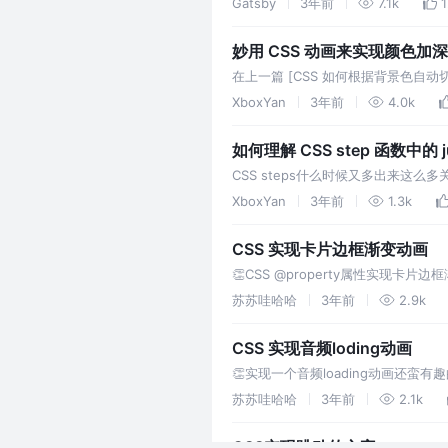
Gatsby
3年前
7.1k
妙用 CSS 动画来实现颜色加
在上一篇 [CSS 如何根据背景色自动切换
本自适应背景色的一些小技巧，不过
XboxYan
3年前
4.0k
如何理解 CSS step 函数中的 
CSS steps什么时候又多出来这么多
(https://juejin.cn/post/705697
XboxYan
3年前
1.3k
CSS 实现卡片边框渐变动画
👏CSS @property属性实现卡
苏苏哇哈哈
3年前
2.9k
CSS 实现音频loding动画
👏实现一个音频loading动画还蛮
苏苏哇哈哈
3年前
2.1k
CSS实现跳动的文字