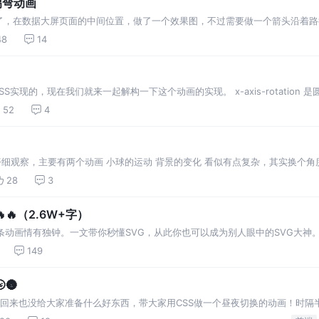
拐弯动画
了，在数据大屏页面的中间位置，做了一个效果图，不过需要做一个箭头沿着路
SS3的特性和svg，看一下实现的思路。
48
14
S实现的，现在我们就来一起解构一下这个动画的实现。 x-axis-rotatio
度。 large-arc-flag 为1 表示大角度弧线，0 代表小角度弧线。 …
52
4
下 仔细观察，主要有两个动画 小球的运动 背景的变化 看似有点复杂，其实换个
看吧 一、整体思路 如果按照正常的思路，
28
3
🔥（2.6W+字）
线条动画情有独钟。一文带你秒懂SVG，从此你也可以成为别人眼中的SVG大神
149
🌚
久回来也没给大家准备什么好东西，带大家用CSS做一个昼夜切换的动画！时隔
没人记得我这么个人🌚。不得不感叹一下在这半