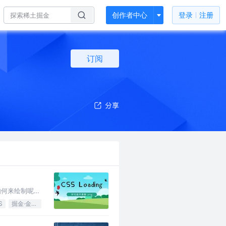
创作者中心
登录
注册
订阅
，如何来绘制呢？
S
掘金·金石计划