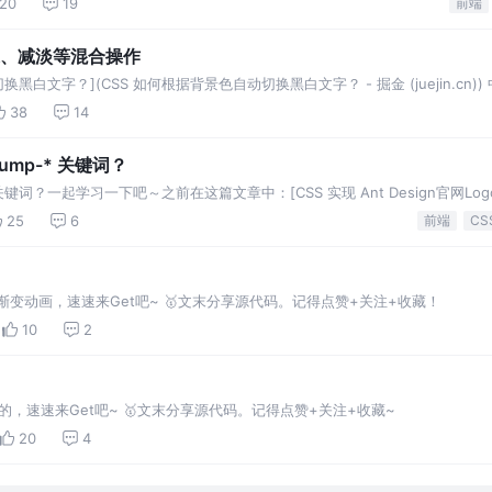
120
19
前端
深、减淡等混合操作
黑白文字？](CSS 如何根据背景色自动切换黑白文字？ - 掘金 (juejin.cn)
还存在一定局限性，比如
38
14
jump-* 关键词？
关键词？一起学习一下吧～之前在这篇文章中：[CSS 实现 Ant Design官网Lo
25
6
前端
CS
片边框渐变动画，速速来Get吧~ 🥇文末分享源代码。记得点赞+关注+收藏！
10
2
有趣的，速速来Get吧~ 🥇文末分享源代码。记得点赞+关注+收藏~
20
4