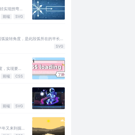
径实现拐弯的
前端
SVG
n 是圆弧旋转角度，是此段弧所在的半长轴
SVG
角度，实现要比
前端
CSS
。
前端
SVG
半年又来到掘