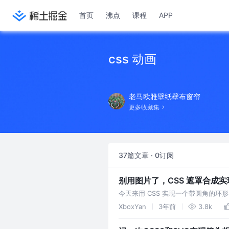
首页
沸点
课程
APP
css 动画
老马欧雅壁纸壁布窗帘
更多收藏集
37篇文章 · 0订阅
别用图片了，CSS 遮罩合成实现
今天来用 CSS 实现一个带圆角的环形
下面花两分钟一起看看吧 一、CSS
XboxYan
3年前
3.8k