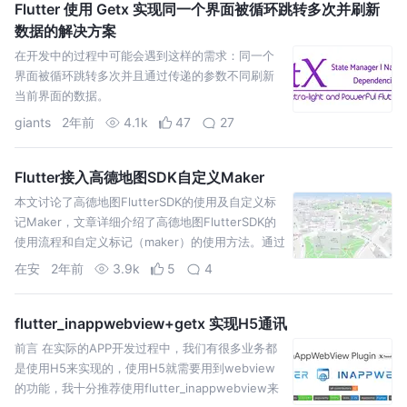
Flutter 使用 Getx 实现同一个界面被循环跳转多次并刷新
数据的解决方案
在开发中的过程中可能会遇到这样的需求：同一个
界面被循环跳转多次并且通过传递的参数不同刷新
当前界面的数据。
giants
2年前
4.1k
47
27
Flutter接入高德地图SDK自定义Maker
本文讨论了高德地图FlutterSDK的使用及自定义标
记Maker，文章详细介绍了高德地图FlutterSDK的
使用流程和自定义标记（maker）的使用方法。通过
使用AMapWidget类，可以自定义
在安
2年前
3.9k
5
4
flutter_inappwebview+getx 实现H5通讯
前言 在实际的APP开发过程中，我们有很多业务都
是使用H5来实现的，使用H5就需要用到webview
的功能，我十分推荐使用flutter_inappwebview来