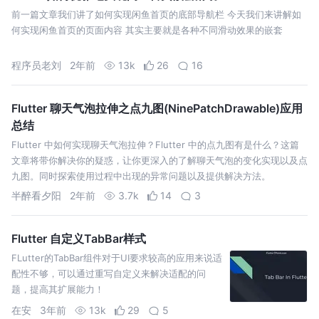
前一篇文章我们讲了如何实现闲鱼首页的底部导航栏 今天我们来讲解如
何实现闲鱼首页的页面内容 其实主要就是各种不同滑动效果的嵌套
程序员老刘
2年前
13k
26
16
Flutter 聊天气泡拉伸之点九图(NinePatchDrawable)应用
总结
Flutter 中如何实现聊天气泡拉伸？Flutter 中的点九图有是什么？这篇
文章将带你解决你的疑惑，让你更深入的了解聊天气泡的变化实现以及点
九图。同时探索使用过程中出现的异常问题以及提供解决方法。
半醉看夕阳
2年前
3.7k
14
3
Flutter 自定义TabBar样式
FLutter的TabBar组件对于UI要求较高的应用来说适
配性不够，可以通过重写自定义来解决适配的问
题，提高其扩展能力！
在安
3年前
13k
29
5