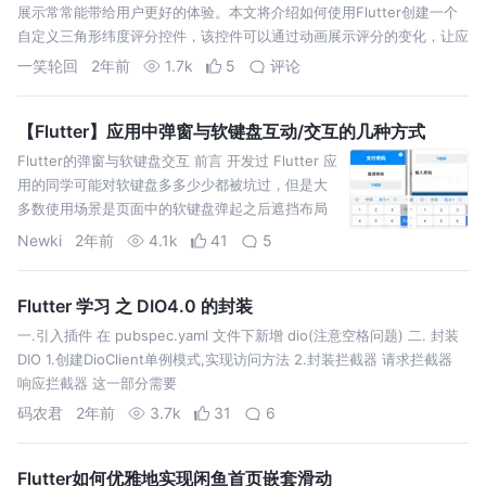
展示常常能带给用户更好的体验。本文将介绍如何使用Flutter创建一个
自定义三角形纬度评分控件，该控件可以通过动画展示评分的变化，让应
一笑轮回
2年前
1.7k
5
评论
【Flutter】应用中弹窗与软键盘互动/交互的几种方式
Flutter的弹窗与软键盘交互 前言 开发过 Flutter 应
用的同学可能对软键盘多多少少都被坑过，但是大
多数使用场景是页面中的软键盘弹起之后遮挡布局
的问题，其实也好解决。 主流的方案是加滚动布局
Newki
2年前
4.1k
41
5
Flutter 学习 之 DIO4.0 的封装
一.引入插件 在 pubspec.yaml 文件下新增 dio(注意空格问题) 二. 封装
DIO 1.创建DioClient单例模式,实现访问方法 2.封装拦截器 请求拦截器
响应拦截器 这一部分需要
码农君
2年前
3.7k
31
6
Flutter如何优雅地实现闲鱼首页嵌套滑动