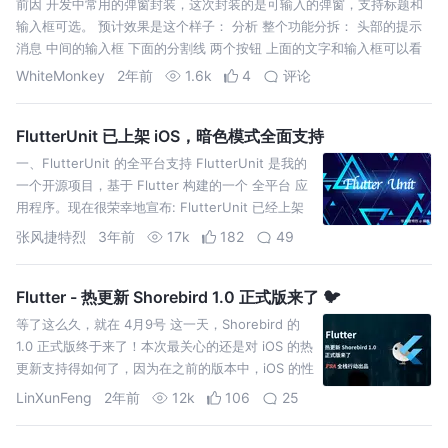
前因 开发中常用的弹窗封装，这次封装的是可输入的弹窗，支持标题和
输入框可选。 预计效果是这个样子： 分析 整个功能分拆： 头部的提示
消息 中间的输入框 下面的分割线 两个按钮 上面的文字和输入框可以看
WhiteMonkey
2年前
1.6k
4
评论
FlutterUnit 已上架 iOS，暗色模式全面支持
一、FlutterUnit 的全平台支持 FlutterUnit 是我的
一个开源项目，基于 Flutter 构建的一个 全平台 应
用程序。现在很荣幸地宣布: FlutterUnit 已经上架
iOS
张风捷特烈
3年前
17k
182
49
Flutter - 热更新 Shorebird 1.0 正式版来了 🐦
等了这么久，就在 4月9号 这一天，Shorebird 的
1.0 正式版终于来了！本次最关心的还是对 iOS 的热
更新支持得如何了，因为在之前的版本中，iOS 的性
能表现简直差到无法使用~
LinXunFeng
2年前
12k
106
25