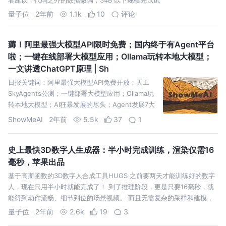
量子位
2年前
1.1k
10
评论
薅！阿里最强大模型API限时免费；国内终于有Agent平台
啦；一键在线部署大模型应用；Ollama玩转本地大模型；
一文讲透ChatGPT原理 | Sh
日报关键词：阿里最强大模型API免费开放；天工
SkyAgents公测；一键部署大模型应用；Ollama玩
转本地大模型；AI狂暴发展的尽头；Agent发展7大
挑战；ChatGPT原理解析……
ShowMeAI
2年前
5.5k
37
1
史上最快3D数字人生成器：半小时完成训练，渲染仅需16
毫秒，苹果出品
基于高斯函数的3D数字人合成工具HUGS 之前要两天才能训练好的数字
人，现在只用半小时就能完成了！ 到了推理阶段，更是只要16毫秒，就
能得到动作流畅、细节到位的场景视频。 而且无需复杂的采样和建模，
只
量子位
2年前
2.6k
19
3