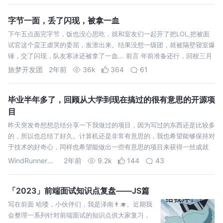
字节一面，丢了闪现，被拿一血
下午五点面完字节，饭也没心思吃，就和室友们一起开了把LOL,把被面
试官这个蛮王虐哭的委屈，发泄出来。结果没想一级团，就被隔壁寝室爆
锤，交了闪现，队友寒冰还被拿了一血... 前言 年前准备还行，回校三月
旅梦开发团
2年前
36k
364
61
毕业半年多了，回顾从大学到现在搞过的很有意思的开源项
目
昨天突发奇想想总结分享一下我做过的项目，因为写过的东西还是比较多
的，所以也总结了好久。计算机还是非常有意思的，我也希望能够保持对
于技术的好奇心，同样也希望能做出一些有意思的项目来获得一丝成就
感。
WindRunnerMax
2年前
9.2k
144
43
「2023」前端面试知识点复盘——JS篇
写在前面 哈喽，小伙伴们，我是泽南👨‍🎓。近期我
会整理一系列针对前端面试的知识点供大家复习，