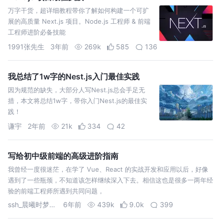
万字干货，超详细教程带你了解如何构建一个可扩
展的高质量 Next.js 项目。Node.js 工程师 & 前端
工程师进阶必备技能
1991张先生
3年前
269k
585
136
我总结了1w字的Nest.js入门最佳实践
因为规范的缺失，大部分人写Nest.js总会手足无
措，本文将总结1w字，带你入门Nest.js的最佳实
践！
谦宇
2年前
21k
334
42
写给初中级前端的高级进阶指南
我曾经一度很迷茫，在学了 Vue、React 的实战开发和应用以后，好像
遇到了一些瓶颈，不知道该怎样继续深入下去。相信这也是很多一两年经
验的前端工程师所遇到共同问题，
ssh_晨曦时梦见兮
6年前
439k
9.0k
399