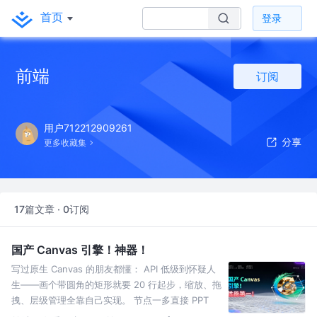
首页
登录
前端
订阅
用户712212909261
更多收藏集
17篇文章 · 0订阅
国产 Canvas 引擎！神器！
写过原生 Canvas 的朋友都懂： API 低级到怀疑人
生——画个带圆角的矩形就要 20 行起步，缩放、拖
拽、层级管理全靠自己实现。 节点一多直接 PPT
——超过 5000 个元素，页面卡成幻灯片。