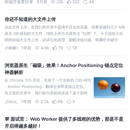
前端开发爱好者
9月前
22k
322
44
你还不知道的大文件上传
说起文件上传，在我们的开发中是绕不过去的话题。但要是碰到几十 MB
甚至 GB 级别的大文件，传统上传方式就有点 “拉胯” 了。今天就给大伙
唠唠前端大文件上传，讲讲它的原理、能解决啥问题、有哪些关键功
小蚂蚁i
1年前
4.6k
79
18
浏览器原生「磁吸」效果！Anchor Positioning 锚点定位
神器解析
从 Chrome 125 开始，支持了一个全新的 CSS 特性
- Anchor Positioning，翻译过来即是锚点定位。
在之前的文章中，我们较为系统的讲述了这个新特
性的使用，感兴趣的可以翻开
_Coco_
1年前
2.5k
66
3
💯 面试官： Web Worker 提供了多线程的优势，那是不是
开启得越多越好！