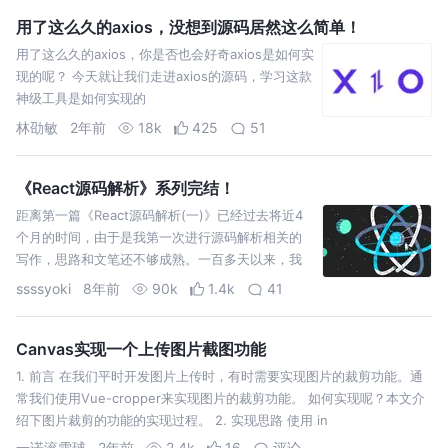
用了这么久的axios，没想到源码居然这么简单！
用了这么久的axios，你是否也会好奇axios是如何实
现的呢？ 今天就让我们走进axios的源码，学习这款
神级工具是如何实现的
林劭敏
2年前
18k
425
51
《React源码解析》系列完结！
距离第一篇《React源码解析(一)》已经过去将近4
个月的时间，由于是我第一次进行源码解析相关的
写作，思路和文笔还不够成熟。一百多天以来，我
基于读者反馈反思这几篇文章中的不足，同时也在
ssssyoki
8年前
90k
1.4k
41
不断学习借鉴其他优秀作者的写作方法和写作思
路。最终总结出对于自己的源码写作来说，需要改
进的几点…
Canvas实现一个上传图片截图功能
1. 前言 在我们平时开发图片上传时，有时需要实现图片的裁剪功能。通
常我们使用Vue-cropper来实现图片的裁剪功能。 如何实现呢？本文介
绍下图片裁剪的功能的实现过程。 2. 实现思路 使用 in
一诺滚雪球
2年前
2.4k
16
评论