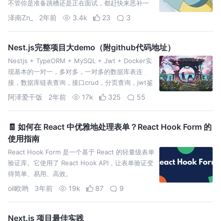
不管你是准备跳槽还是正在面试，都赶快来恶补一
下~ 本系列文章主要以知识总结为主，不是面试题
泽南Zn_
2年前
3.4k
23
3
哈，主要目的是方便
Nest.js完整项目大demo（附github代码地址）
Nestjs + TypeORM + MySQL + Jwt + Docker实
现基本的一对一，多对多，一对多的数据库表连
接，数据库链表查询，接口crud，分页查询，jwt鉴
权，密码加密处理。
阿泽爱干饭
2年前
17k
325
55
🧾 如何在 React 中优雅地处理表单？React Hook Form 的
使用指南
React Hook Form 是一个基于 React 的轻量级表单
验证库。它使用了 React Hook API，让表单验证变
得简单、易用、高效。
oil欧哟
3年前
19k
87
9
Next.js 项目最佳实践