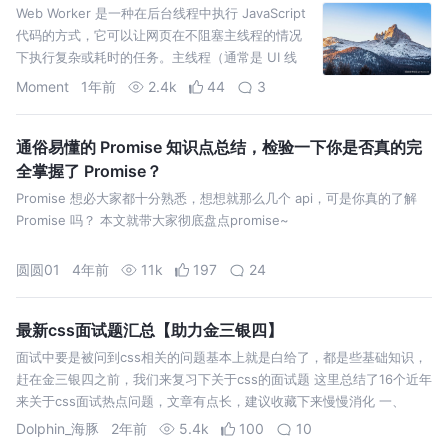
Web Worker 是一种在后台线程中执行 JavaScript
代码的方式，它可以让网页在不阻塞主线程的情况
下执行复杂或耗时的任务。主线程（通常是 UI 线
程）负责用户交互和界面更新，而 Web
Moment
1年前
2.4k
44
3
通俗易懂的 Promise 知识点总结，检验一下你是否真的完
全掌握了 Promise？
Promise 想必大家都十分熟悉，想想就那么几个 api，可是你真的了解
Promise 吗？ 本文就带大家彻底盘点promise~
圆圆01
4年前
11k
197
24
最新css面试题汇总【助力金三银四】
面试中要是被问到css相关的问题基本上就是白给了，都是些基础知识，
赶在金三银四之前，我们来复习下关于css的面试题 这里总结了16个近年
来关于css面试热点问题，文章有点长，建议收藏下来慢慢消化 一、
Dolphin_海豚
2年前
5.4k
100
10