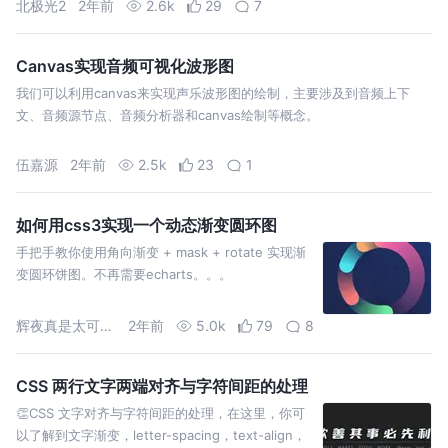
北极光2
2年前
2.6k
29
7
Canvas实现音频可视化波形图
我们可以利用canvas来实现声乐波形图的绘制，主要涉及到音频上下
文、音频源节点、音频分析器和canvas绘制等概念。
伍嘉源
2年前
2.5k
23
1
如何用css3实现一个动态渐变圆环图
手把手教你使用角向渐变 + mask + rotate 实现渐
变圆环饼图。不再需要echarts。。。
辉夜真是太可爱啦
2年前
5.0k
79
8
CSS 两行文字两端对齐与字符间距的处理
👏CSS 文字对齐与字符间距的处理，在这里，你可
以了解到文字渐变，letter-spacing，text-align，