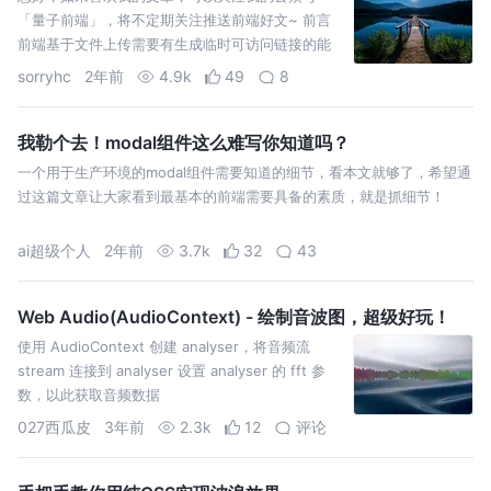
「量子前端」，将不定期关注推送前端好文~ 前言
前端基于文件上传需要有生成临时可访问链接的能
力，我们可以通过URL.createObjectURL和FileR
sorryhc
2年前
4.9k
49
8
我勒个去！modal组件这么难写你知道吗？
一个用于生产环境的modal组件需要知道的细节，看本文就够了，希望通
过这篇文章让大家看到最基本的前端需要具备的素质，就是抓细节！
ai超级个人
2年前
3.7k
32
43
Web Audio(AudioContext) - 绘制音波图，超级好玩！
使用 AudioContext 创建 analyser，将音频流
stream 连接到 analyser 设置 analyser 的 fft 参
数，以此获取音频数据
027西瓜皮
3年前
2.3k
12
评论