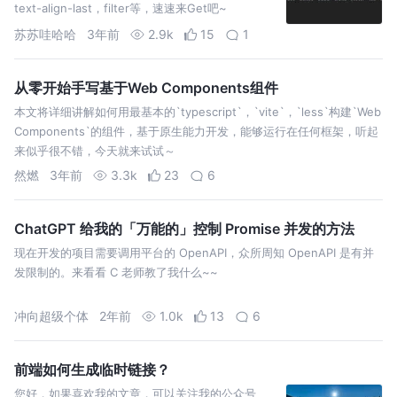
text-align-last，filter等，速速来Get吧~
苏苏哇哈哈
3年前
2.9k
15
1
从零开始手写基于Web Components组件
本文将详细讲解如何用最基本的`typescript`，`vite`，`less`构建`Web
Components`的组件，基于原生能力开发，能够运行在任何框架，听起
来似乎很不错，今天就来试试～
然燃
3年前
3.3k
23
6
ChatGPT 给我的「万能的」控制 Promise 并发的方法
现在开发的项目需要调用平台的 OpenAPI，众所周知 OpenAPI 是有并
发限制的。来看看 C 老师教了我什么~~
冲向超级个体
2年前
1.0k
13
6
前端如何生成临时链接？
您好，如果喜欢我的文章，可以关注我的公众号