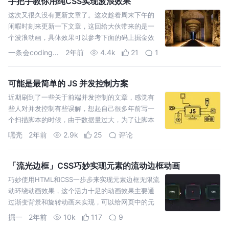
手把手教你用纯CSS实现波浪效果
这次又很久没有更新文章了。这次趁着周末下午的
闲暇时刻来更新一下文章，这回给大伙带来的是一
个波浪动画，具体效果可以参考下面的码上掘金效
果预览。
一条会coding的Shark
2年前
4.4k
21
1
可能是最简单的 JS 并发控制方案
近期刷到了一些关于前端并发控制的文章，感觉有
些人对并发控制有些误解，想起自己很多年前写一
个扫描脚本的时候，由于数据量过大，为了让脚本
能够运行的更快些写了一个并发控制的库： node-
嘿壳
2年前
2.9k
25
评论
job-runne
「流光边框」CSS巧妙实现元素的流动边框动画
巧妙使用HTML和CSS一步步来实现元素边框无限流
动环绕动画效果，这个活力十足的动画效果主要通
过渐变背景和旋转动画来实现，可以给网页中的元
素增强活动力。每块代码都会有详细的文字描述和
掘一
2年前
10k
117
9
附图助于理解