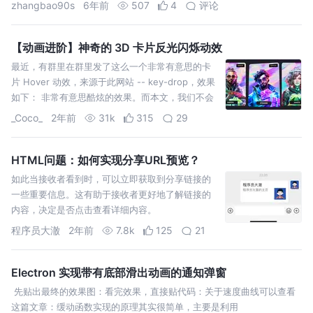
转，这就是我们所谓的“块链接”。功能上当然没问题，但却没有考虑屏幕
zhangbao90s
6年前
507
4
评论
阅读器使用者的体验…
【动画进阶】神奇的 3D 卡片反光闪烁动效
最近，有群里在群里发了这么一个非常有意思的卡
片 Hover 动效，来源于此网站 -- key-drop，效果
如下： 非常有意思酷炫的效果。而本文，我们不会
完全还原此效果，而是基于此效果，尝试去制作这
_Coco_
2年前
31k
315
29
么
HTML问题：如何实现分享URL预览？
如此当接收者看到时，可以立即获取到分享链接的
一些重要信息。这有助于接收者更好地了解链接的
内容，决定是否点击查看详细内容。
程序员大澈
2年前
7.8k
125
21
Electron 实现带有底部滑出动画的通知弹窗
先贴出最终的效果图：看完效果，直接贴代码：关于速度曲线可以查看
这篇文章：缓动函数实现的原理其实很简单，主要是利用