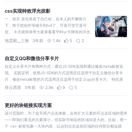
css实现特效浮光掠影
一、前言 首先恭喜下自己哈，在本人的不懈努力
下，终于把创作等级升到lv4了，可喜可贺可喜可
贺。 今天就简单带大家来看看平时ur卡牌有的浮光
掠影效果，用cs
地霊殿__三無
3年前
1.4k
5
2
自定义QQ和微信分享卡片
自定义分享卡片有两种方式：通过JS-SDK实现和通过修改meta标签实
现。 实践证明，使用JS-SDK的方式适用且仅适用于自定义微信分享卡
片，修改meta标签的方式适用且仅适用于自定义qq分享卡片。 特此美
文，献给想两全其美的你。 1. 引入weixin-js-sdk 这里是…
祥云西里
5年前
2.9k
9
5
更好的块链接实现方案
设计页面时，为了提升用户点击体验，会有扩大元素的可点击区域的需求
——即我们看见的元素很小，但实际可响应的区域却是大的。比如，用一
个 <a> 标签包裹一大块内容，以达到点击这块区域的任何部分都会跳