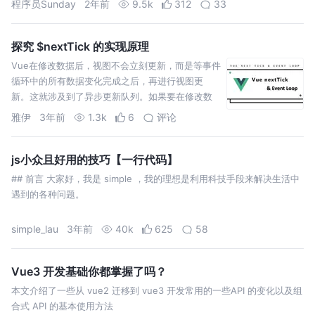
程序员Sunday
2年前
9.5k
312
33
探究 $nextTick 的实现原理
Vue在修改数据后，视图不会立刻更新，而是等事件
循环中的所有数据变化完成之后，再进行视图更
新。这就涉及到了异步更新队列。如果要在修改数
据之后立即获取更新后的 DOM 可以使用nextTick
雅伊
3年前
1.3k
6
评论
js小众且好用的技巧【一行代码】
## 前言 大家好，我是 simple ，我的理想是利用科技手段来解决生活中
遇到的各种问题。
simple_lau
3年前
40k
625
58
Vue3 开发基础你都掌握了吗？
本文介绍了一些从 vue2 迁移到 vue3 开发常用的一些API 的变化以及组
合式 API 的基本使用方法