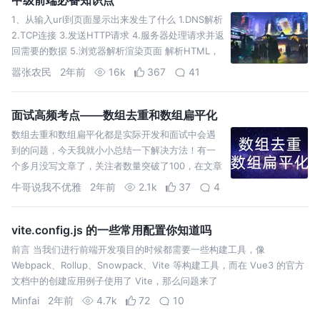
1、从输入url到页面显示出来发生了什么 1.DNS解析
2.TCP连接 3.发送HTTP请求 4.服务器处理请求并返
回需要的数据 5.浏览器解析渲染页面 解析HTML，
生成DOM树，解析CSS，生成
嚣张农民
2年前
16k
367
41
面试高频考点——数组去重和数组扁平化
数组去重和数组扁平化都是实际开发和面试中会遇
到的问题，今天我就小小总结一下解决方法！有一
个多月没写文章了，关注者数量突破了100，在文章
开始之前，忠心感谢这100多位关注者！
牛哥说我不优雅
2年前
2.1k
37
4
vite.config.js 的一些常用配置你知道吗
前言 当我们进行前端开发项目的时候都需要一些构建工具，像
Webpack、Rollup、Snowpack、Vite 等构建工具，而在 Vue3 的官方
文档中的创建应用例子使用了 Vite，那么问题来了
Minfai
2年前
4.7k
72
10