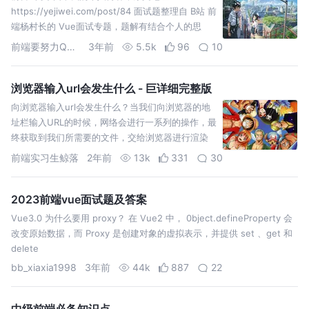
https://yejiwei.com/post/84 面试题整理自 B站 前
端杨村长的 Vue面试专题，题解有结合个人的思
考，供大家参考。 个人觉得村长的题目
前端要努力QAQ
3年前
5.5k
96
10
浏览器输入url会发生什么 - 巨详细完整版
向浏览器输入url会发生什么？当我们向浏览器的地
址栏输入URL的时候，网络会进行一系列的操作，最
终获取到我们所需要的文件，交给浏览器进行渲染
前端实习生鲸落
2年前
13k
331
30
2023前端vue面试题及答案
Vue3.0 为什么要用 proxy？ 在 Vue2 中， 0bject.defineProperty 会
改变原始数据，而 Proxy 是创建对象的虚拟表示，并提供 set 、get 和
delete
bb_xiaxia1998
3年前
44k
887
22
中级前端必备知识点