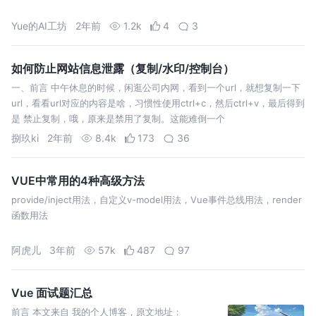
Yue的AI工坊
2年前
1.2k
4
3
如何防止网站信息泄露（复制/水印/控制台）
一、前言 中午休息的时候，闲逛公司内网，看到一个url，就想复制一下
url，看看url对应的内容是啥，习惯性使用ctrl+c，然后ctrl+v，最后得到
是 禁止复制，哦，原来是禁用了复制。这能难倒一个
捌玖ki
2年前
8.4k
173
36
VUE中常用的4种高级方法
provide/inject用法，自定义v-model用法，Vue事件总线用法，render
函数用法
阿虎儿
3年前
57k
487
97
Vue 面试题汇总
前言 本文来自 我的个人博客，原文地址：