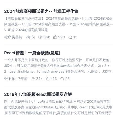
2024前端高频面试题之-- 前端工程化篇
【前端面试复习系列文章】 2024前端高频面试题-- html篇 2024前端高
频面试题-- CSS篇 2024前端高频面试题-- JS篇 2024前端高频面试题--
VUE篇 2024前端高频面试题
程序员吴铭
2年前
86k
590
15
React精髓！一篇全概括(急速)
一个人并不是生来要给打败的，你尽可以把他消灭掉，可就是打不败他。
JSX中，可以使用花括号{}嵌入任意的JavaScript合法表达式，如：2 +
2、user.firstName、formatName(user)都是合法的。示例如： JSX本
身也是一种表达式，所以它可以像其他…
张不怂
7年前
24k
413
25
2019年17道高频React面试题及详解
以下面试题来源于github项目前端面试指南,那里有超过200道高频前端
面试题及答案,目前拥有1400star. 组件化: 其中以 React 的组件化最为彻
底,甚至可以到函数级别的原子组件,高度的组件化可以是我们的工程易于