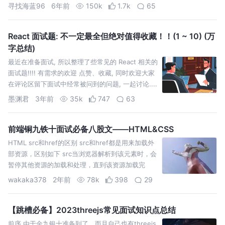
维护、易于组合拓展。 天然分层: JQuery 时代的…
寻找海蓝96
6年前
150k
1.7k
65
React 面试题: 不一定最全但绝对值得收藏！！(1 ~ 10) (万
字总结)
最近在准备面试, 所以整理了些常见的 React 相关的
面试题!!!! 有需求的欢迎 点赞、收藏, 同时欢迎大家
在评论区留下面试中经常被问到的问题, 一起讨论....
墨渊君
3年前
35k
747
63
前端铜九铁十面试必备八股文——HTML&CSS
HTML src和href的区别 src和href都是用来加载外
部资源，区别如下 src当浏览器解析到该元素时，会
暂停其他资源的加载和处理，直到该资源加载完
成。 它会将资源内容嵌入到当前标签所在的位置
wakaka378
2年前
78k
398
29
【跳槽必备】2023threejs常见面试知识点总结
前序 由于金九银十准备到了。而且自己也有threejs