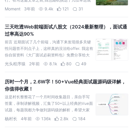
众来问这个问题,好像大多都是说微任务先执行。
Moment
3年前
9.4k
121
31
三天吃透Web前端面试八股文（2024最新整理），面试通
过率高达90%
前言 近期面试了几个前端，沟通下来发现很多关键
性问题答不到点子上，这样真的没法给offer. 我这有
份自留资料《大厂面试必刷资料包》免费分享给大
家，可以解决大部分程序员面试难、跳槽难、涨薪
光头程序猿
2年前
8.1k
80
49
难得问题。
历时一个月，2.6W字！50+Vue经典面试题源码级详解，
你值得收藏！
这是村长整整花了一个月时间收集题目，亲自手写
答案，录制讲解视频，汇集了50+以上经典的Vue面
试题，每题我都力争做到源码级的解析，希望大家
可以深入学习，如果你喜欢请务必点赞、收藏、留
杨村长
4年前
136k
2.8k
184
言支持我~