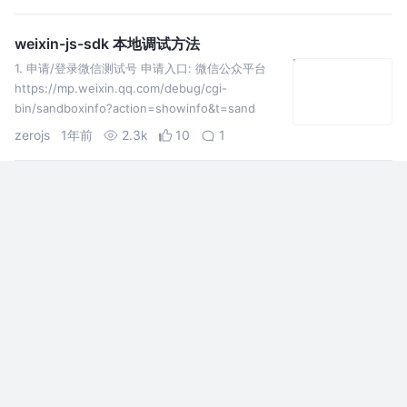
weixin-js-sdk 本地调试方法
1. 申请/登录微信测试号 申请入口: 微信公众平台
https://mp.weixin.qq.com/debug/cgi-
bin/sandboxinfo?action=showinfo&t=sand
zerojs
1年前
2.3k
10
1
从零到一实现扫码登录：一个前端菜鸟的踩坑实录
一、扫码登录的本质认知（血泪教训） 1. 表面流程
2. 实际隐藏的复杂流程 二、我的实现方案（不断推
翻重来版） 1. 第一版：简单轮询（新手村版本） 踩
坑记录： 手机端确认后，PC端最长需要等待3秒
小胡子想抽旱烟
1年前
903
17
评论
前端对接微信扫码登录：从踩坑到填坑的全记录
作为一名刚接触第三方登录的前端开发，当我接
到"对接微信扫码登录"需求时，内心是崩溃的——毕
竟平时连公众号都没运营过。经过两周的折腾，终