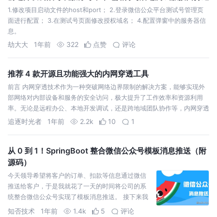
1.修改项目启动文件的host和port； 2.登录微信公众平台测试号管理页
面进行配置； 3.在测试号页面修改授权域名； 4.配置弹窗中的服务器信
息。
劫大大
1年前
322
点赞
评论
推荐 4 款开源且功能强大的内网穿透工具
前言 内网穿透技术作为一种突破网络边界限制的解决方案，能够实现外
部网络对内部设备和服务的安全访问，极大提升了工作效率和资源利用
率。无论是远程办公、本地开发调试，还是跨地域团队协作等，内网穿透
都发挥着不
追逐时光者
1年前
2.2k
10
1
从 0 到 1！SpringBoot 整合微信公众号模板消息推送（附
源码）
今天领导希望将客户的订单、扣款等信息通过微信
推送给客户，于是我就花了一天的时间将公司的系
统整合微信公众号实现了模板消息推送。 接下来我
将会手把手教会你，非常详细！
知否技术
1年前
1.4k
5
评论