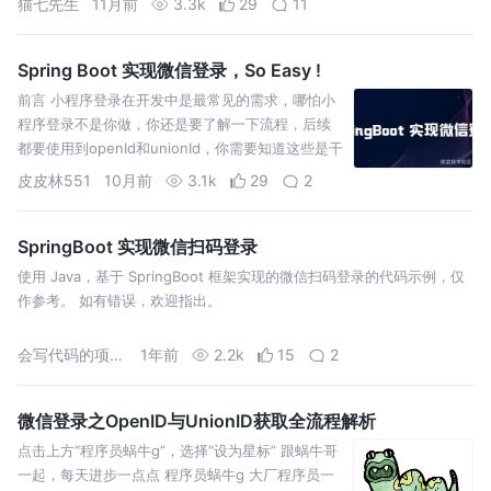
猫七先生
11月前
3.3k
29
11
Spring Boot 实现微信登录，So Easy !
前言 小程序登录在开发中是最常见的需求，哪怕小
程序登录不是你做，你还是要了解一下流程，后续
都要使用到openId和unionId，你需要知道这些是干
什么的。 需求分析 点击登录会弹出弹窗，需要获取
皮皮林551
10月前
3.1k
29
2
用户
SpringBoot 实现微信扫码登录
使用 Java，基于 SpringBoot 框架实现的微信扫码登录的代码示例，仅
作参考。 如有错误，欢迎指出。
会写代码的项目经理
1年前
2.2k
15
2
微信登录之OpenID与UnionID获取全流程解析
点击上方“程序员蜗牛g”，选择“设为星标” 跟蜗牛哥
一起，每天进步一点点 程序员蜗牛g 大厂程序员一