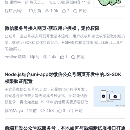
枚 跟蜗牛一起 每天进步一点点 33篇原创内容 ** 公
众号 小程序登录在开发中是最常见的需求，哪怕
程序员蜗牛
10月前
1.0k
2
评论
微信服务号接入网页-获取用户授权，定位权限
公众号，企业号接入网页开发基本流程。用户授权和定位权限获取实现方
案。微信js-SDK初始化错误记录。H5网页授权导致页面出现返回工具栏
问题解决。
coding莉莉
1年前
1.4k
1
评论
Node.js结合uni-app对微信公众号网页开发中的JS-SDK
权限验证配置
不管是微信公众号h5开发，还是微信小程序开发，
前端总是要依赖后端去完成各种调试。比如微信授
权登录，再比如微信 JS-SDK 的使用需要后端获取
signature，而这个签名是通过后端服务器来生成
你的Maya
1年前
458
3
评论
的。
前端开发公众号或服务号，本地如何与后端测试服接口打通