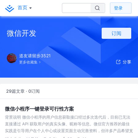
首页
登录
微信开发
订阅
道友请留步3521
更多收藏集
29篇文章 · 0订阅
微信小程序一键登录可行性方案
背景说明 微信小程序的用户信息获取接口经过多次迭代后，目前已无法
直接通过 API 获取用户的真实头像、昵称等信息。微信官方推荐的最佳
实践是引导用户在个人中心或设置页面主动完善资料，但许多产品希望支
持用