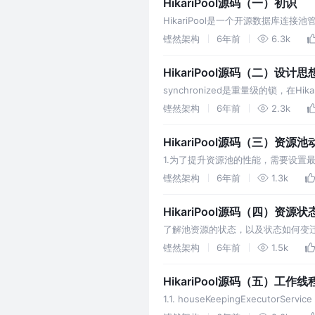
HikariPool源码（一）初识
HikariPool是一个开源数据库连接
的用法，可以借鉴。 HikariPo
铿然架构
6年前
6.3k
HikariPool源码（二）设计
synchronized是重量级的锁，在H
变量并不能保证线程安全，但他能保证一
铿然架构
6年前
2.3k
HikariPool源码（三）资源
1.为了提升资源池的性能，需要设
时间后要收缩到最小闲置资源数。 2.
铿然架构
6年前
1.3k
HikariPool源码（四）资源状
了解池资源的状态，以及状态如何变迁，用于池
具。 | | CopyOnWriteArrayLi
铿然架构
6年前
1.5k
HikariPool源码（五）工
1.1. houseKeepingExecutorSe
漏或者超过最大生命期。 4. 总结 end.