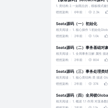
1. 类结构 2.一如既往的，模板模
InnerMap实例的相应方法，这
铿然架构
6年前
2.3k
Seata源码（一）初始化
相关阅读： 1. 核心操作 1.初始化Globa
和
铿然架构
2年前
1.0k
Seata源码（二）事务基础对
相关阅读： 1. 全局事务注解 属性 描述 tim
铿然架构
2年前
804
Seata源码（三）事务处理类
相关阅读： 1. 核心类结构 类 描述 Globa
铿然架构
2年前
374
Seata源码（四）全局锁Global
相关阅读： 1. 概述 1.1 作用 
全局事务正在操作的数据进行修改。
铿然架构
2年前
1.1k