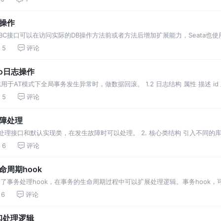
库操作
理JDBC接口可以在访问实际的DB操作方法前或者方法后增加扩展能力，Seata也
prox
5
评论
do日志操作
日志用于AT模式下全局事务发生异常时，做数据回滚。 1.2 日志结构 属性 描述 id 主键 
5
评论
故障处理
故障处理接口和默认实现类，在发生故障时可以处理。 2. 核心类结构 引入不同的库实例化
6
评论
生命周期hook
ta提供给了事务处理hook，在事务的生命周期过程中可以扩展处理逻辑。事务hoo
6
评论
类和处理逻辑