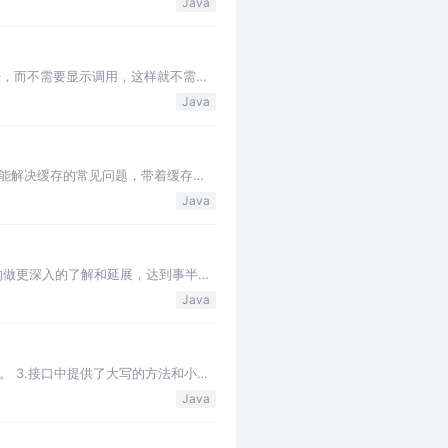
Java
ose方法，而不需要显示调用，这样就不需要
Java
同时要能解决缓存的常见问题，带着缓存的
据库…
Java
上快速的做更深入的了解和延展，达到事半功
…
Java
认实现。 3.接口中提供了大写的方法和小写
…
Java