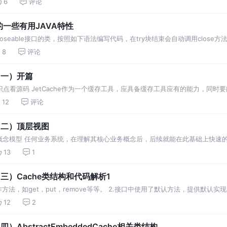
6
评论
到的一些有用JAVA特性
了AutoCloseable接口的类，按照如下语法编写代码，在try块结束会自动调用cl
。 也就是可以少写一个finally块代码。 即关闭连接总是最先…
8
评论
（一）开篇
带着缓存知识点看源码 JetCache作为一个缓存工具，应具备缓存工具应有的能力，
并对比知识点，这样收获更大。缓存的核心知识点如下： 2.1. 缓存应用场景 数
12
评论
码（二）顶层视图
Level-0 概念模型 任何业务系统，在理解其核心业务概念后，后续就能在此基础
概念，在代码中对应类或接口： 缓存，存储缓存数据，并提供get，put，remov
13
1
（三）Cache类结构和代码解析1
义了缓存操作方法，如get，put，remove等等。 2.接口中使用了默认方法，提供默
未实现，交由子类实现，其中小写方法调用大写方法使用了模板方法模式。 1.
12
2
）AbstractEmbeddedCache相关类结构