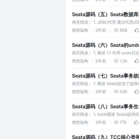
Seata源码（五）Seata数据
相关阅读： 1. JDBC代理 通过代
JDBC代理的接口结构如下： 代理对象(
铿然架构
2年前
898
Seata源码（六）Seata的un
相关阅读： 1. 概述 1.1 作用 undo
事务ID co
铿然架构
2年前
1.2k
Seata源码（七）Seata事务
相关阅读： 1. 概述 Seata提供了
不同： groupId artif
铿然架构
2年前
545
Seata源码（八）Seata事务
相关阅读： 1. hook概述 Sea
下: 类 描述 TransactionalTe
铿然架构
2年前
775
Seata源码（九）TCC核心