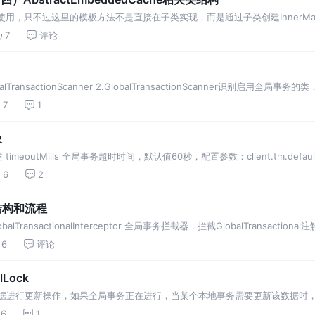
式被使用，只不过这里的模板方法不是直接在子类实现，而是通过子类创建Inner
么做的目的是：让需要子类实现的模板方法都内聚到一个类中，并且相对独立(直接
7
评论
lTransactionScanner 2.GlobalTransactionScanner识别启用全
7
1
象
eoutMills 全局事务超时时间，默认值60秒，配置参数：client.tm.default-glob
6
2
结构和流程
lTransactionalInterceptor 全局事务拦截器，拦截GlobalTransaction
6
评论
Lock
对某条数据进行更新操作，如果全局事务正在进行，当某个本地事务需要更新该数据时，需
防止的本地
6
1