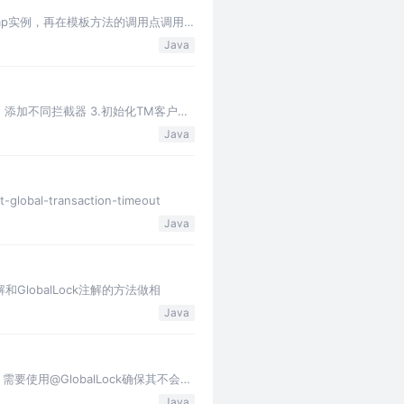
Map实例，再在模板方法的调用点调用
在子类实现也内聚，但是…
Java
局事务的类，添加不同拦截器 3.初始化TM客户端
Java
al-transaction-timeout
Java
al注解和GlobalLock注解的方法做相
Java
要使用@GlobalLock确保其不会对
Java