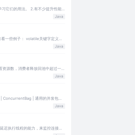
可以学习它们的用法。 2.有不少提升性能
关的…
Java
看一些例子： volatile关键字定义的
Java
置资源数，消费者释放回池中超过一定
源数。 在Concurren…
Java
ncurrentBag | 通用的并发包工
Java
utor 可以借用它的延迟执行线程的能力，来监控连接泄