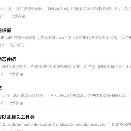
池管理工具，以性能优秀著称。 1.HikariPool用到很多并发和线程管理工具，
ol的代码初看逻辑比较复杂，这里先从如何获取数据库连接开始认识它。获取连接相
11
评论
思想借鉴
ikariPool中没有一处使用，都是通过Java并发工具类来解决线程安全问题。我们来
个线程的修改对另外一个线程立即可见。例如在PoolEntry和Concu…
7
评论
池动态伸缩
置最小闲置资源数量，在资源池初始化时完成初始化；而当使用的资源超过最小闲
为了避免无限申请资源导致超出负载，需要设置最大资源数，池中资源不能超出最大资
6
评论
态
化资源设计参考。 | HikariPool | 资源池，客户端资源操作的入口。| | Co
st | 一个列表，用于存储资源，也就是PoolEnt…
6
评论
作线程以及相关工具类
rvice 1.2. addConnectionExecutor 1.3. closeConnectionExec
 <--感谢…