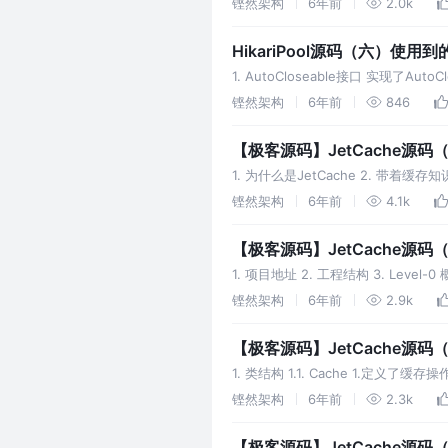
铿然架构
6年前
2.0k
HikariPool源码（六）使用
1. AutoCloseable接口 实现
在finally块中显示调用close方法
铿然架构
6年前
846
【极客源码】JetCache源码
1. 为什么是JetCache 2. 
相关知识点来看JetCache的源码，
铿然架构
6年前
4.1k
【极客源码】JetCache源
1. 项目地址 2. 工程结构 3. 
倍的效果。下图是JetCache的核心
铿然架构
6年前
2.9k
【极客源码】JetCache源码
1. 类结构 1.1. Cache 1.定
的方法，小写为默认接口方法，大写的
铿然架构
6年前
2.3k
【极客源码】JetCache源码（四