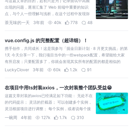
写这篇文章的目的，起初只是为了记录面试中高频
出现的问题，逐渐汇集了 Web 前端中重要的知识
点，与个人一些理解与浅析，在这个过程中发现弥
补了自己不少疏漏的知识，所以分享出来交流学习
茶无味的一天
3年前
40k
778
48
vue.config.js 的完整配置（超详细）！
携手创作，共同成长！这是我参与「掘金日新计划 · 8 月更文挑战」的第
1天 今天分享一下，我们项目当中的一些webpack配置，希望能给大家
有所启发；只要配置多了，你就会发现其实所有的配置的都是相似的
LuckyClover
3年前
60k
1.2k
91
在项目中用ts封装axios，一次封装整个团队受益😁
这篇文章封装的axios已经满足如下功能： 无处不在
的代码提示； 灵活的拦截器； 可以创建多个实例，
灵活根据项目进行调整； 每个实例，或者说每个接
口都可以灵活配置请求头、超时时间等。
一碗周
4年前
127k
1.7k
310