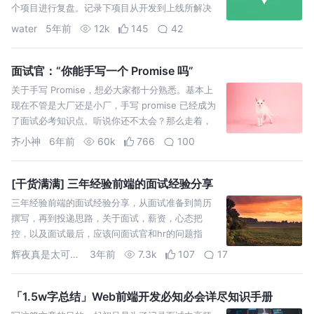
个项目进行复盘。记录下项目从开发到上线所解决
的问题，并对使用vue进行公众号开发的步骤进行一
water
5年前
12k
145
42
个总结。方便以
面试官：“你能手写一个 Promise 吗”
关于手写 Promise，想必大家都十分熟悉。基本上
现在不管是大厂还是小厂，手写 promise 已经成为
了面试必考知识点。听说你还不太会？那么走着，
带你从零开始解锁 Promise！ 在 Promise 出现以
齐小神
6年前
60k
766
100
前，在我们处理多个异步请求嵌套时，代码往往是
这样的。。。 为了拿到…
[干货满满] 三年经验前端的面试经验分享
三年经验前端的面试经验分享，从面试准备到简历
撰写，再到投递思路，关于面试，薪资，心态把
控，以及面试最后，应该问面试官和hr的问题指
南，干货满满，肯定能对大家有所帮助！
辉夜真是太可爱啦
3年前
7.3k
107
17
「1.5w字总结」Web前端开发必知必会详尽知识手册