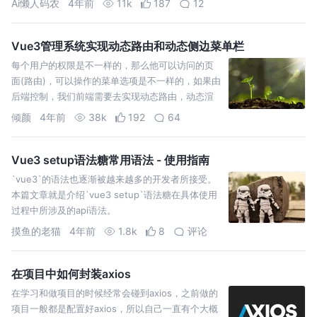
Ai懒人码农
4年前
11k
187
12
范，
Vue3管理系统实现动态路由和动态侧边菜单栏
每个用户的权限是不一样的，那么他可以访问的页
面(路由)，可以操作的菜单选项是不一样的，如果由
后端控制，我们前端需要去实现动态路由，动态渲
染侧边菜单栏。
倾颜
4年前
38k
192
64
Vue3 setup语法糖常用语法 - 使用指南
`vue3`的语法也逐渐被越来越多的开发者所接受。
本篇文章就是介绍`vue3 setup`语法糖在具体使用
过程中所涉及的api语法。
摸鱼的老猫
4年前
1.8k
8
评论
在项目中如何封装axios
在学习和做项目的时候经常会碰到axios，之前做的
项目一般都是配置好axios，所以自己一直有个大概