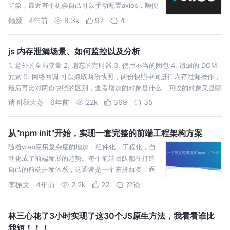
印象，最近有个机会自己可以手动配置axios，顺便
记录分享一下~
倾颜
4年前
8.3k
97
4
js 内存泄漏场景、如何监控以及分析
1. 意外的全局变量 2. 遗忘的定时器 3. 使用不当的闭包 4. 遗漏的 DOM
元素 5. 网络回调 可以抓取两份快照，两份快照中间进行内存泄漏操作，
最后再比对两份快照的区别，查看增加的对象是什么，回收的对象又是哪
些，如上图。
请叫我大苏
6年前
22k
369
35
从"npm init"开始，实现一套完整的前端工程架构方案
随着web应用复杂度的增加，组件化，工程化，自
动化成了前端发展的趋势。每个前端团队都在打造
自己的前端开发体系，这通常是一个东拼西凑，逐
渐磨合的过程，那究竟一套完整的前端工程化方案
李振文
4年前
2.2k
22
评论
是怎样实现，笔者
林三心花了3小时实现了这30个JS原生方法，我看看谁比
我短！！！