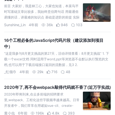
前言 大家好，我是林三心，大家也知道，本菜鸟平
时写基础文章比较多，我始终坚信两句话 用最通俗
易懂的话，讲最难的知识点 基础是进阶的前提 实际
开发中，或许咱们会使用很多JavaScript自带的方
Sunshine_Lin
4年前
36k
946
103
法，而
16个工程必备的JavaScript代码片段（建议添加到项目
中）
“这是我参与8月更文挑战的第27天，活动详情查看：8月更文挑战” 1. 下
载一个excel文档 同时适用于word,ppt等浏览器不会默认执行预览的文
档,也可以用于下载后端接口返回的流数据，见3 2.
_红领巾
4年前
29k
716
48
2020年了,再不会webpack敲得代码就不香了(近万字实战)
2020年即将到来,在众多前端的招聘要求
里,webpack、工程化这些字眼频率越来越高。日常
开发者中，我们常常在用诸如vue-cli、create-
react-app的脚手架来构建我们的项目。但是如果你
黄小虫
6年前
196k
4.8k
393