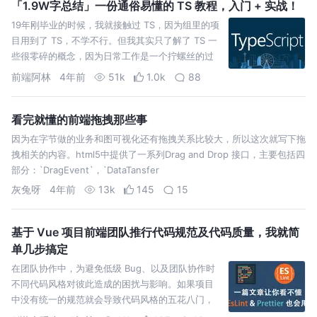
「1.9W字总结」一份通俗易懂的 TS 教程，入门 + 实战！
19年刚毕业的时候，我就接触过 TS，因为组里的项
目用到了 TS，不学不行。但我其实只了解了 TS 一
些很零碎的概念，因为日常工作是一个拧螺丝的过
程，只需要把别人的代码复制粘贴过来能跑就行，
前端阿林
4年前
51k
1.0k
88
我不必知道
看完就懂的前端拖拽那些事
因为在字节做的业务和图可视化还有拖拽关系比较大，所以这次就写下拖
拽相关的内容。html5中提供了一系列Drag and Drop 接口，主要包括四
部分：`DragEvent`，`DataTansfer
灰兔呀
4年前
13k
145
15
基于 Vue 项目前端团队推行代码规范及代码质量，我就简
单几步搞定
在团队协作中，为避免低级 Bug、以及团队协作时
不同代码风格对彼此造成的困扰与影响。如果项目
中没有统一的规范就会导致代码风格的五花八门，
不利于代码的阅读和维护。所以会预先制定编码规