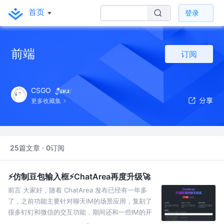
首页
登录
前端
订阅
CSGO
更多收藏集
25篇文章 · 0订阅
⚡仿制豆包输入框⚡ChatArea再度升级🚀
前言 大家好，随着 ChatArea 发布已经有一年多
了，之前功能主要针对聊天IM的场景应用，复刻了
很多钉钉和微信的交互功能，期间还和一些IM的开
源作者对接更新功能，后期的版本迭代打算复刻的AI