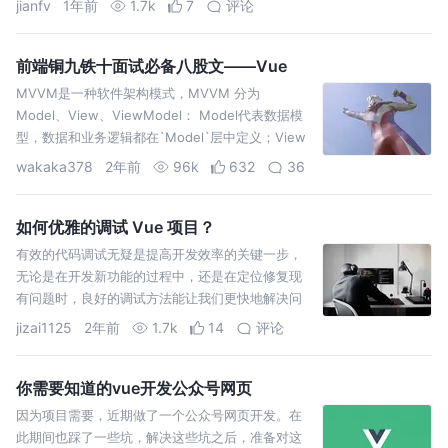
jianfv
1年前
1.7k
7
评论
对话框
前端铜九铁十面试必备八股文——Vue
MVVM是一种软件架构模式，MVVM 分为
Model、View、ViewModel： Model代表数据模
型，数据和业务逻辑都在`Model`层中定义；View
代表UI视图，负责数据的展示
wakaka378
2年前
96k
632
36
如何优雅的调试 Vue 项目？
有效的代码调试无疑是提高开发效率的关键一步，
无论是在开发新功能的过程中，还是在定位修复现
有问题时，良好的调试方法能让我们更快地解决问
题。
jizai1125
2年前
1.7k
14
评论
你需要知道的vue开发公众号网页
因为项目需要，近期做了一个公众号网页开发。在
此期间也踩了一些坑，解决这些坑之后，准备对这