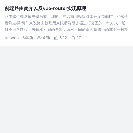
前端路由简介以及vue-router实现原理
路由这个概念最先是后端出现的。在以前用模板引擎开发页面时，经常会
看到这样 简单来说路由就是用来跟后端服务器进行交互的一种方式，通
过不同的路径，来请求不同的资源，请求不同的页面是路由的其中一种功
能。 1. hash 模式 随着 ajax 的流行，异步数据请求交互运行在不刷新浏
muwoo
8年前
43k
822
27
览器…
大厂面试题他来啦，js中this的基本情况分析，拿来吧你~
这是我参与8月更文挑战的第12天，活动详情查看：
8月更文挑战、 大家好，我是圈圈，热爱前端，喜欢
分享，很感谢这个活动，我希望我可以坚持，感谢
你那么好看，还看了我的文章，欢迎大家评论区交
奔跑圈圈
4年前
1.3k
29
10
流切磋~ THI
由浅入深，66条JavaScript面试知识点
我只想面个CV工程师，面试官偏偏让我挑战造火箭
工程师，加上今年这个情况更是前后两男，但再难
苟且的生活还要继续，饭碗还是要继续找的。在最
近的面试中我一直在总结，每次面试回来也都会复