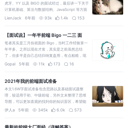
虎牙、YY 以及 BIGO 的面试经过，最后讲一下关于
计算机基础、算法与数据结构、JavaScript 等方面
的学习经验，以及聊聊个人学习经验。 2016 年到
LienJack
6年前
93k
1.4k
153
2017 年在网易互动娱乐从事游戏品牌宣传后期美
术、CC 语音（现 CC…
【面试说】一年半前端 Bigo 一二三 面
笔者其实是三月份就面的 Bigo，当时工作经验算一
年半多。之所以现在才发，其实是之前虽然总结
了，但多半是自己总结归纳复盘用，有点粗糙，现
在重新整理，希望对大家有所帮助 引用类型：对象
Gopal
5年前
11k
173
16
（Object）。其中对象类型包括：数组（Array）、
函数（Function）、还有两个特殊的…
2021年我的前端面试准备
本文1.6W字面试准备包含思路以及基础面试题整
理，较适用于初、中级前端，另外文末整理了思维
导图，可以更加直观的找到你的知识盲区，希望能
给你带去些许帮助，助力你找到心仪的好工作。
伊人a
5年前
345k
6.0k
573
最新的前端大厂面经（详解答案）