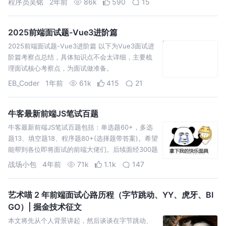
程序员吴铭
2年前
86k
590
15
2025前端面试题-Vue3进阶篇
2025前端面试题-Vue3进阶篇 以下为Vue3面试进
阶篇考察点总结，具体知识点不会太详细，主要梳
理面试核心考察点，为面试做准备。
EB_Coder
1年前
61k
415
21
牛客最新前端JS笔试百题
牛客最新前端JS笔试百题包括：单选题60+，多选
题13、填空题18、程序题80+(选择题带答案)。希望
能帮到各位即将面试的前端大佬们。后续面经300题
还在整理中，如有需要，请关注我的博客发文动
战场小包
4年前
71k
1.1k
147
态。
艺术喵 2 年前端面试心路历程（字节跳动、YY、虎牙、BI
GO）| 掘金技术征文
本文将先从个人背景讲起，然后谈谈在字节跳动、