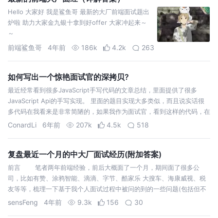
Hello 大家好 我是鲨鱼哥 最新的大厂前端面试题出
炉啦 助力大家金九银十拿到好offer 大家冲起来～
～
前端鲨鱼哥
4年前
186k
4.2k
263
如何写出一个惊艳面试官的深拷贝?
最近经常看到很多JavaScript手写代码的文章总结，里面提供了很多
JavaScript Api的手写实现。 里面的题目实现大多类似，而且说实话很
多代码在我看来是非常简陋的，如果我作为面试官，看到这样的代码，在
我心里是不会合格的，本篇文章我拿最简单的深拷贝来讲一讲。 本文由
ConardLi
6年前
207k
4.5k
518
浅…
复盘最近一个月的中大厂面试经历(附加答案)
前言 笔者两年前端经验，前后大概面了一个月，期间面了很多公
司，比如有赞、涂鸦智能、滴滴、字节、酷家乐 大搜车、海康威视、税
友等等，梳理一下基于我个人面试过程中被问的到的一些问题(包括但不
限于)。
sensFeng
4年前
9.3k
156
30